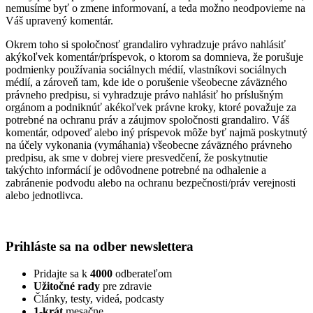
nemusíme byť o zmene informovaní, a teda možno neodpovieme na
Váš upravený komentár.
Okrem toho si spoločnosť grandaliro vyhradzuje právo nahlásiť
akýkoľvek komentár/príspevok, o ktorom sa domnieva, že porušuje
podmienky používania sociálnych médií, vlastníkovi sociálnych
médií, a zároveň tam, kde ide o porušenie všeobecne záväzného
právneho predpisu, si vyhradzuje právo nahlásiť ho príslušným
orgánom a podniknúť akékoľvek právne kroky, ktoré považuje za
potrebné na ochranu práv a záujmov spoločnosti grandaliro. Váš
komentár, odpoveď alebo iný príspevok môže byť najmä poskytnutý
na účely vykonania (vymáhania) všeobecne záväzného právneho
predpisu, ak sme v dobrej viere presvedčení, že poskytnutie
takýchto informácií je odôvodnene potrebné na odhalenie a
zabránenie podvodu alebo na ochranu bezpečnosti/práv verejnosti
alebo jednotlivca.
Prihláste sa na odber newslettera
Pridajte sa k
4000
odberateľom
Užitočné rady
pre zdravie
Články, testy, videá, podcasty
1-krát
mesačne