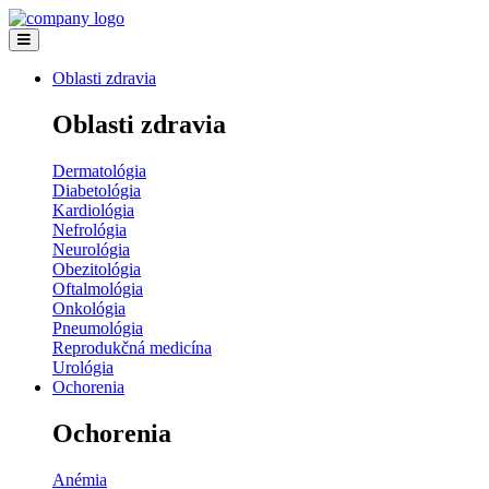
Oblasti zdravia
Oblasti zdravia
Dermatológia
Diabetológia
Kardiológia
Nefrológia
Neurológia
Obezitológia
Oftalmológia
Onkológia
Pneumológia
Reprodukčná medicína
Urológia
Ochorenia
Ochorenia
Anémia