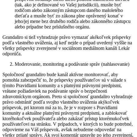
(tak, ako je definované vo Vašej jurisdikcii), musíte byť
rodičom alebo zákonným zástupcom daného maloletého
dieťaťa a musíte byť zo zákona plne oprávnený konať v
jeho/jej mene bez druhého rodiča alebo zákonného zástupcu
alebo prípadne bez príslušného orgánu.
Grandaliro si tiež vyhradzuje právo vymazať akékoľvek príspevky
podľa vlastného uváženia, aj keď nejde o prípad uvedený vyššie na
všetky príspevky zverejnené v sociálnom mediálnom kanáli Lekár
odporúča.
Moderovanie, monitoring a podávanie správ (nahlasovanie)
Spoločnosť grandaliro bude kanál aktívne monitorovať, aby
pomohla zabezpečiť to, že príspevky používateľov sú v súlade s
týmito Pravidlami komunity a s platnými právnymi predpismi,
vrátane požiadaviek na podávanie správ o bezpečnosti
zdravotníckym orgánom. Preto si spoločnosť grandaliro vyhradzuje
právo odstrániť podľa svojho vlastného uváženia akýkoľvek
príspevok, pri ktorom má za to, že je v rozpore s Pravidlami
komunity a aktuálne platnými právnymi predpismi, a zablokovať
ktoréhokoľvek používateľa alebo zakázať prístup ktorémukoľvek
používateľovi na stránku. V prípadoch, v ktorých to bude potrebné,
odpovieme na Váš príspevok, avšak nebudeme odpovedať na
všetky prijaté správy. Ak svoj komentár upravíte po jeho zverejnení,