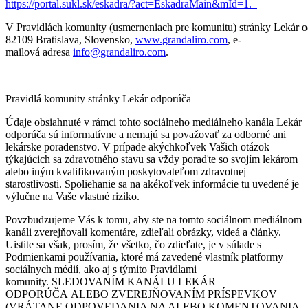
https://portal.sukl.sk/eskadra/?act=EskadraMain&mId=1.
V Pravidlách komunity (usmerneniach pre komunitu) stránky Lekár od
82109 Bratislava, Slovensko,
www.grandaliro.com
, e-
mailová adresa
info@grandaliro.com
.
______________________________________________________
Pravidlá komunity stránky Lekár odporúča
Údaje obsiahnuté v rámci tohto sociálneho mediálneho kanála Lekár
odporúča sú informatívne a nemajú sa považovať za odborné ani
lekárske poradenstvo. V prípade akýchkoľvek Vašich otázok
týkajúcich sa zdravotného stavu sa vždy poraďte so svojím lekárom
alebo iným kvalifikovaným poskytovateľom zdravotnej
starostlivosti. Spoliehanie sa na akékoľvek informácie tu uvedené je
výlučne na Vaše vlastné riziko.
Povzbudzujeme Vás k tomu, aby ste na tomto sociálnom mediálnom
kanáli zverejňovali komentáre, zdieľali obrázky, videá a články.
Uistite sa však, prosím, že všetko, čo zdieľate, je v súlade s
Podmienkami používania, ktoré má zavedené vlastník platformy
sociálnych médií, ako aj s týmito Pravidlami
komunity. SLEDOVANÍM KANÁLU LEKÁR
ODPORÚČA ALEBO ZVEREJŇOVANÍM PRÍSPEVKOV
(VRÁTANE ODPOVEDANIA NA ALEBO KOMENTOVANIA