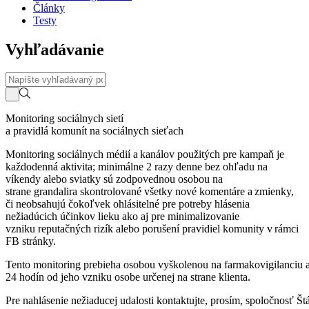
Články
Testy
Vyhľadávanie
Monitoring sociálnych sietí
a pravidlá komunít na sociálnych sieťach
Monitoring sociálnych médií a kanálov použitých pre kampaň je
každodenná aktivita; minimálne 2 razy denne bez ohľadu na
víkendy alebo sviatky sú zodpovednou osobou na
strane grandalira skontrolované všetky nové komentáre a zmienky,
či neobsahujú čokoľvek ohlásitelné pre potreby hlásenia
nežiadúcich účinkov lieku ako aj pre minimalizovanie
vzniku reputačných rizík alebo porušení pravidiel komunity v rámci
FB stránky.
Tento monitoring prebieha osobou vyškolenou na farmakovigilanciu a
24 hodín od jeho vzniku osobe určenej na strane klienta.
Pre nahlásenie nežiaducej udalosti kontaktujte, prosím, spoločnosť Št