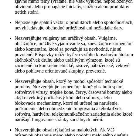
zjavne mimo témy (vrátane, nie však výlučne, nepodložených
obvinení alebo propagácie iniciatív, služieb alebo produktov
tretích strán).
Neposielajte spätnú väzbu o produktoch alebo spoločnostiach,
nevyhľadávajte obchodné príležitosti ani nežiadajte dary.
Nezverejňujte vulgárny ani urážlivý obsah. Vulgárne,
obťažujúce, urážlivé vyjadrovanie sa, znevažujúce komentáre
alebo komentáre, ktoré sa považujú za nevhodné, nie sú
povolené. Príspevky môžu byť vo vzťahu k osobným útokom
akéhokoľvek druhu alebo urážlivým výrazom, ktoré sú
zacielené na konkrétne etnické, rasové, náboženské, vekové
alebo pohlavne orientované skupiny, preverené.
Nezverejňujte obsah, ktorý by mohol spôsobiť technické
poruchy. Nezverejňujte komentáre, ktoré obsahujú spam,
softvérové vírusy, trójske kone, červy, časované bomby alebo
akýkoľvek iný počítačový kód alebo súbory, alebo
blokovacie mechanizmy, ktoré sú určené na narušenie,
poškodenie alebo obmedzenie fungovania akéhokoľvek
softvéru, hardvéru, telekomunikačného zariadenia alebo ktoré
narúšajú fungovanie stránky sociálnych médií.
Nezverejňujte obsah týkajúci sa maloletých. Ak Váš
príspevok obsahuje meno alebo podobu maloletého dieťaťa