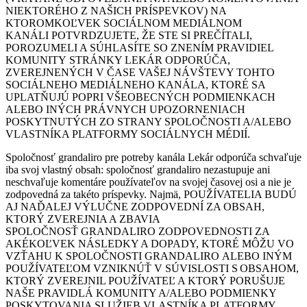
NIEKTORÉHO Z NAŠICH PRÍSPEVKOV) NA
KTOROMKOĽVEK SOCIÁLNOM MEDIÁLNOM
KANÁLI POTVRDZUJETE, ŽE STE SI PREČÍTALI,
POROZUMELI A SÚHLASÍTE SO ZNENÍM PRAVIDIEL
KOMUNITY STRÁNKY LEKÁR ODPORÚČA,
ZVEREJNENÝCH V ČASE VAŠEJ NÁVŠTEVY TOHTO
SOCIÁLNEHO MEDIÁLNEHO KANÁLA, KTORÉ SA
UPLATŇUJÚ POPRI VŠEOBECNÝCH PODMIENKACH
ALEBO INÝCH PRÁVNYCH UPOZORNENIACH
POSKYTNUTÝCH ZO STRANY SPOLOČNOSTI A/ALEBO
VLASTNÍKA PLATFORMY SOCIÁLNYCH MÉDIÍ.
Spoločnosť grandaliro pre potreby kanála Lekár odporúča schvaľuje
iba svoj vlastný obsah: spoločnosť grandaliro nezastupuje ani
neschvaľuje komentáre používateľov na svojej časovej osi a nie je
zodpovedná za takéto príspevky. Najmä, POUŽÍVATELIA BUDÚ
AJ NAĎALEJ VÝLUČNE ZODPOVEDNÍ ZA OBSAH,
KTORÝ ZVEREJNIA A ZBAVIA
SPOLOČNOSŤ GRANDALIRO ZODPOVEDNOSTI ZA
AKÉKOĽVEK NÁSLEDKY A DOPADY, KTORÉ MÔŽU VO
VZŤAHU K SPOLOČNOSTI GRANDALIRO ALEBO INÝM
POUŽÍVATEĽOM VZNIKNÚŤ V SÚVISLOSTI S OBSAHOM,
KTORÝ ZVEREJNIL POUŽÍVATEĽ A KTORÝ PORUŠUJE
NAŠE PRAVIDLÁ KOMUNITY A/ALEBO PODMIENKY
POSKYTOVANIA SLUŽIEB VLASTNÍKA PLATFORMY