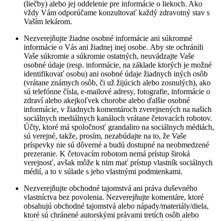
(liečby) alebo jej oddelenie pre informácie o liekoch. Ako
vždy Vám odporúčame konzultovať každý zdravotný stav s
Vaším lekárom.
Nezverejňujte žiadne osobné informácie ani súkromné
informácie o Vás ani žiadnej inej osobe. Aby ste ochránili
Vaše súkromie a súkromie ostatných, neuvádzajte Vaše
osobné údaje (resp. informácie, na základe ktorých je možné
identifikovať osobu) ani osobné údaje žiadnych iných osôb
(vrátane známych osôb, či už žijúcich alebo zosnulých), ako
sú telefónne čísla, e-mailové adresy, fotografie, informácie o
zdraví alebo akejkoľvek chorobe alebo ďalšie osobné
informácie, v žiadnych komentároch zverejnených na našich
sociálnych mediálnych kanáloch vrátane četovacích robotov.
Účty, ktoré má spoločnosť grandaliro na sociálnych médiách,
sú verejné, takže, prosím, nezabúdajte na to, že Vaše
príspevky nie sú dôverné a budú dostupné na neobmedzené
prezeranie. K četovacím robotom nemá prístup široká
verejnosť, avšak môže k nim mať prístup vlastník sociálnych
médií, a to v súlade s jeho vlastnými podmienkami.
Nezverejňujte obchodné tajomstvá ani práva duševného
vlastníctva bez povolenia. Nezverejňujte komentáre, ktoré
obsahujú obchodné tajomstvá alebo nápady/materiály/diela,
ktoré sú chránené autorskými právami tretích osôb alebo