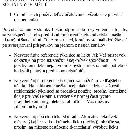
SOCIÁLNYCH MÉDIÍ.
Čo od našich používateľov očakávame: všeobecné pravidlá
(usmernenia)
Pravidlá komunity stránky Lekár odporúča boli vytvorené na to, aby
sa zabezpečil súlad s predpismi farmaceutického odvetvia a našimi
vlastnými štandardmi. Tu je zopár vecí, ktoré by ste mali dodržiavať
pri zverejňovaní príspevkov na jednom z našich kanálov:
Nezverejňujte referencie týkajúce sa lieku. Ak Váš príspevok
odkazuje na produkt/značku akejkoľvek spoločnosti – v
pozitívnom alebo negatívnom zmysle – možno bude potrebné
ho kvôli platným predpisom odstrániť.
Nezverejňujte referencie týkajúce sa možného vedľajšieho
účinku. Na nahlásenie nežiaducej udalosti alebo sťažnosti
(reklamácie) týkajúcej sa produktu použite, prosím, kontaktné
údaje pre Vašu krajinu, uvedené v hornej časti týchto
Pravidiel komunity, alebo sa obráťte na Váš miestny
zdravotnícky úrad.
Nezverejňujte žiadnu lekársku radu. Ak máte akékoľvek
otázky týkajúce sa konkrétneho lieku (liečby)), obráťte sa,
prosím, na miestne zastúpenie (kanceláriu) výrobcu lieku