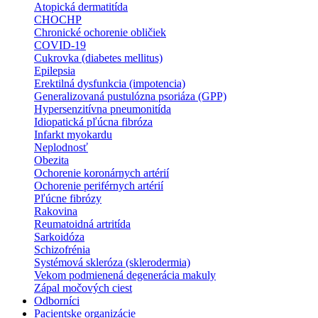
Atopická dermatitída
CHOCHP
Chronické ochorenie obličiek
COVID-19
Cukrovka (diabetes mellitus)
Epilepsia
Erektilná dysfunkcia (impotencia)
Generalizovaná pustulózna psoriáza (GPP)
Hypersenzitívna pneumonitída
Idiopatická pľúcna fibróza
Infarkt myokardu
Neplodnosť
Obezita
Ochorenie koronárnych artérií
Ochorenie periférnych artérií
Pľúcne fibrózy
Rakovina
Reumatoidná artritída
Sarkoidóza
Schizofrénia
Systémová skleróza (sklerodermia)
Vekom podmienená degenerácia makuly
Zápal močových ciest
Odborníci
Pacientske organizácie