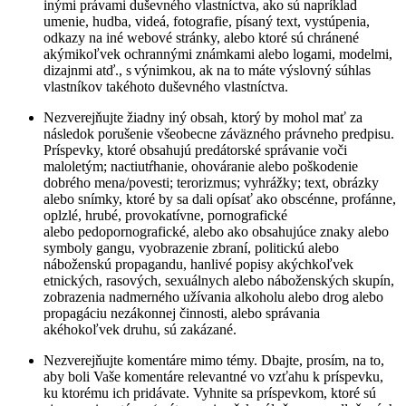
inými právami duševného vlastníctva, ako sú napríklad
umenie, hudba, videá, fotografie, písaný text, vystúpenia,
odkazy na iné webové stránky, alebo ktoré sú chránené
akýmikoľvek ochrannými známkami alebo logami, modelmi,
dizajnmi atď., s výnimkou, ak na to máte výslovný súhlas
vlastníkov takéhoto duševného vlastníctva.
Nezverejňujte žiadny iný obsah, ktorý by mohol mať za
následok porušenie všeobecne záväzného právneho predpisu.
Príspevky, ktoré obsahujú predátorské správanie voči
maloletým; nactiutŕhanie, ohováranie alebo poškodenie
dobrého mena/povesti; terorizmus; vyhrážky; text, obrázky
alebo snímky, ktoré by sa dali opísať ako obscénne, profánne,
oplzlé, hrubé, provokatívne, pornografické
alebo pedopornografické, alebo ako obsahujúce znaky alebo
symboly gangu, vyobrazenie zbraní, politickú alebo
náboženskú propagandu, hanlivé popisy akýchkoľvek
etnických, rasových, sexuálnych alebo náboženských skupín,
zobrazenia nadmerného užívania alkoholu alebo drog alebo
propagáciu nezákonnej činnosti, alebo správania
akéhokoľvek druhu, sú zakázané.
Nezverejňujte komentáre mimo témy. Dbajte, prosím, na to,
aby boli Vaše komentáre relevantné vo vzťahu k príspevku,
ku ktorému ich pridávate. Vyhnite sa príspevkom, ktoré sú