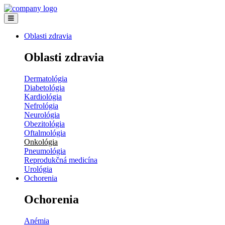
Oblasti zdravia
Oblasti zdravia
Dermatológia
Diabetológia
Kardiológia
Nefrológia
Neurológia
Obezitológia
Oftalmológia
Onkológia
Pneumológia
Reprodukčná medicína
Urológia
Ochorenia
Ochorenia
Anémia