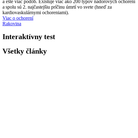
a ešte viac podôb. Existuje viac ako 200 typov nádorových ochorení
a spolu sú 2. najčastejšiu príčinu úmrtí vo svete (hneď za
kardiovaskulárnymi ochoreniami).
Viac o ochorení
Rakovina
Interaktívny test
Všetky články