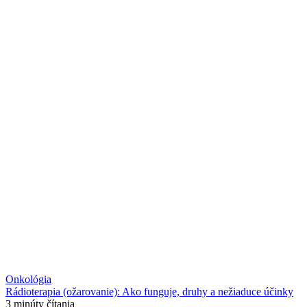
Onkológia
Rádioterapia (ožarovanie): Ako funguje, druhy a nežiaduce účinky
3 minúty čítania