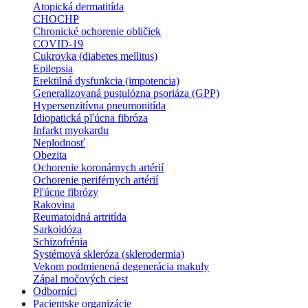
Atopická dermatitída
CHOCHP
Chronické ochorenie obličiek
COVID-19
Cukrovka (diabetes mellitus)
Epilepsia
Erektilná dysfunkcia (impotencia)
Generalizovaná pustulózna psoriáza (GPP)
Hypersenzitívna pneumonitída
Idiopatická pľúcna fibróza
Infarkt myokardu
Neplodnosť
Obezita
Ochorenie koronárnych artérií
Ochorenie periférnych artérií
Pľúcne fibrózy
Rakovina
Reumatoidná artritída
Sarkoidóza
Schizofrénia
Systémová skleróza (sklerodermia)
Vekom podmienená degenerácia makuly
Zápal močových ciest
Odborníci
Pacientske organizácie