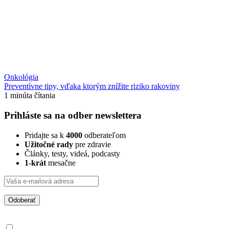
Onkológia
Preventívne tipy, vďaka ktorým znížite riziko rakoviny
1 minúta čítania
Prihláste sa na odber newslettera
Pridajte sa k
4000
odberateľom
Užitočné rady
pre zdravie
Články, testy, videá, podcasty
1-krát
mesačne
Odoberať