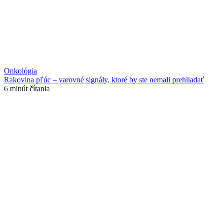
Onkológia
Rakovina pľúc – varovné signály, ktoré by ste nemali prehliadať
6 minút čítania