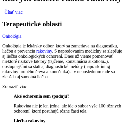
Čítať viac
o Preventívne tipy, vďaka ktorým znížite riziko rakoviny
Terapeutické oblasti
Onkológia
Onkológia je lekársky odbor, ktorý sa zameriava na diagnostiku,
liečbu a prevenciu
rakoviny
. S napredovaním medicíny sa zlepšuje
aj liečba onkologických ochorení. Dnes už vieme pomenovať
niektoré rizikové faktory (fajčenie, konzumácia alkoholu..),
dostupnejšími sa stali aj diagnostické metódy (napr. skríning
rakoviny hrubého čreva a konečníka) a v neposlednom rade sa
zlepšila aj samotná liečba.
Zobraziť viac
Aké ochorenia sem spadajú?
Rakovina nie je len jedna, ale ide o súbor vyše 100 rôznych
ochorení, ktoré postihujú rôzne časti tela.
Liečba rakoviny