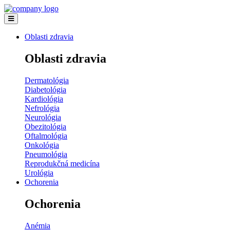
Oblasti zdravia
Oblasti zdravia
Dermatológia
Diabetológia
Kardiológia
Nefrológia
Neurológia
Obezitológia
Oftalmológia
Onkológia
Pneumológia
Reprodukčná medicína
Urológia
Ochorenia
Ochorenia
Anémia