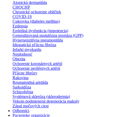
Atopická dermatitída
CHOCHP
Chronické ochorenie obličiek
COVID-19
Cukrovka (diabetes mellitus)
Epilepsia
Erektilná dysfunkcia (impotencia)
Generalizovaná pustulózna psoriáza (GPP)
Hypersenzitívna pneumonitída
Idiopatická pľúcna fibróza
Infarkt myokardu
Neplodnosť
Obezita
Ochorenie koronárnych artérií
Ochorenie periférnych artérií
Pľúcne fibrózy
Rakovina
Reumatoidná artritída
Sarkoidóza
Schizofrénia
Systémová skleróza (sklerodermia)
Vekom podmienená degenerácia makuly
Zápal močových ciest
Odborníci
Pacientske organizácie