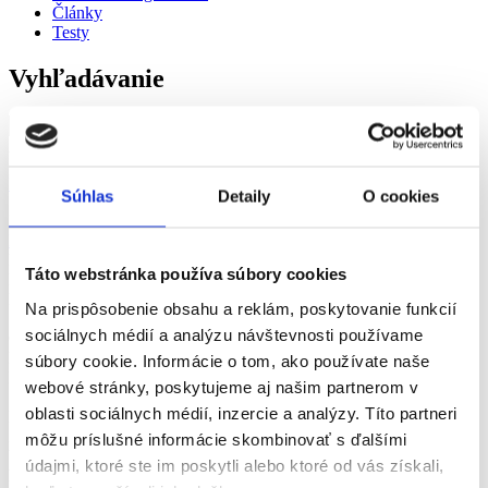
Články
Testy
Vyhľadávanie
Adresa
Kollárová 2, 03601 Martin
Súhlas
Detaily
O cookies
Patrí do terapeutickej oblasti
Pneumológia
Patrí k ochoreniu
Táto webstránka používa súbory cookies
Pľúcne fibrózy
Reumatoidná artritída
Na prispôsobenie obsahu a reklám, poskytovanie funkcií
Sarkoidóza
sociálnych médií a analýzu návštevnosti používame
CHOCHP
Hypersenzitívna pneumonitída
súbory cookie. Informácie o tom, ako používate naše
Idiopatická pľúcna fibróza
webové stránky, poskytujeme aj našim partnerom v
Systémová skleróza (sklerodermia)
oblasti sociálnych médií, inzercie a analýzy. Títo partneri
Kraj
Žilinský kraj
môžu príslušné informácie skombinovať s ďalšími
URL odborníka
údajmi, ktoré ste im poskytli alebo ktoré od vás získali,
https://www.unm.sk/kliniky-oddelenia/klinika-pneumologie-a-