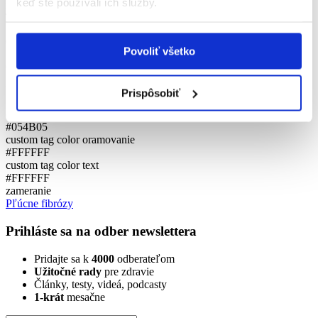
keď ste používali ich služby.
ftizeologie
Telefón
043/4203768
Povoliť všetko
custom tag text
PĽÚCNE FIBRÓZY
Prispôsobiť
custom tag color pozadie
#054B05
custom tag color oramovanie
#FFFFFF
custom tag color text
#FFFFFF
zameranie
Pľúcne fibrózy
Prihláste sa na odber newslettera
Pridajte sa k
4000
odberateľom
Užitočné rady
pre zdravie
Články, testy, videá, podcasty
1-krát
mesačne