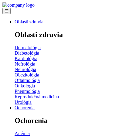
Oblasti zdravia
Oblasti zdravia
Dermatológia
Diabetológia
Kardiológia
Nefrológia
Neurológia
Obezitológia
Oftalmológia
Onkológia
Pneumológia
Reprodukčná medicína
Urológia
Ochorenia
Ochorenia
Anémia