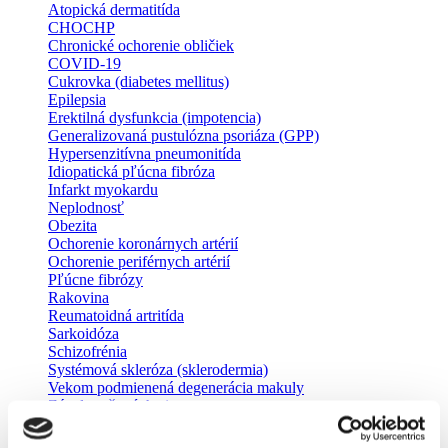
Atopická dermatitída
CHOCHP
Chronické ochorenie obličiek
COVID-19
Cukrovka (diabetes mellitus)
Epilepsia
Erektilná dysfunkcia (impotencia)
Generalizovaná pustulózna psoriáza (GPP)
Hypersenzitívna pneumonitída
Idiopatická pľúcna fibróza
Infarkt myokardu
Neplodnosť
Obezita
Ochorenie koronárnych artérií
Ochorenie periférnych artérií
Pľúcne fibrózy
Rakovina
Reumatoidná artritída
Sarkoidóza
Schizofrénia
Systémová skleróza (sklerodermia)
Vekom podmienená degenerácia makuly
Zápal močových ciest
Odborníci
Pacientske organizácie