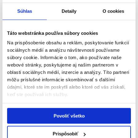
Články
Testy
Súhlas
Detaily
O cookies
Vyhľadávanie
Táto webstránka používa súbory cookies
ochorenia pohybového aparátu
Na prispôsobenie obsahu a reklám, poskytovanie funkcií
genetické ochorenia
sociálnych médií a analýzu návštevnosti používame
súbory cookie. Informácie o tom, ako používate naše
Organizácia muskulárnych
webové stránky, poskytujeme aj našim partnerom v
dystrofikov v SR
oblasti sociálnych médií, inzercie a analýzy. Títo partneri
môžu príslušné informácie skombinovať s ďalšími
údajmi, ktoré ste im poskytli alebo ktoré od vás získali,
Ochorenie
keď ste používali ich služby.
nervovosvalové ochorenia
Bratislava
Povoliť všetko
Webová stránka
omd@omdvsr.sk
Prispôsobiť
Všetky pacientske organizácie