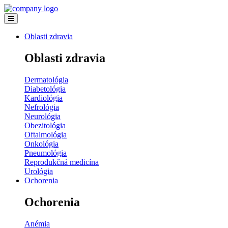
Oblasti zdravia
Oblasti zdravia
Dermatológia
Diabetológia
Kardiológia
Nefrológia
Neurológia
Obezitológia
Oftalmológia
Onkológia
Pneumológia
Reprodukčná medicína
Urológia
Ochorenia
Ochorenia
Anémia