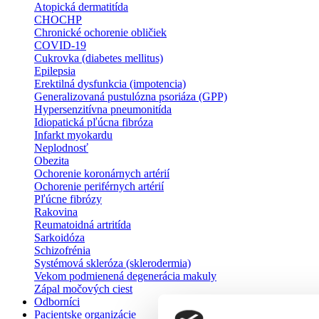
Atopická dermatitída
CHOCHP
Chronické ochorenie obličiek
COVID-19
Cukrovka (diabetes mellitus)
Epilepsia
Erektilná dysfunkcia (impotencia)
Generalizovaná pustulózna psoriáza (GPP)
Hypersenzitívna pneumonitída
Idiopatická pľúcna fibróza
Infarkt myokardu
Neplodnosť
Obezita
Ochorenie koronárnych artérií
Ochorenie periférnych artérií
Pľúcne fibrózy
Rakovina
Reumatoidná artritída
Sarkoidóza
Schizofrénia
Systémová skleróza (sklerodermia)
Vekom podmienená degenerácia makuly
Zápal močových ciest
Odborníci
Pacientske organizácie