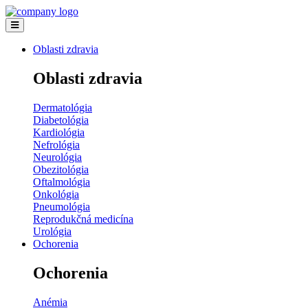
Oblasti zdravia
Oblasti zdravia
Dermatológia
Diabetológia
Kardiológia
Nefrológia
Neurológia
Obezitológia
Oftalmológia
Onkológia
Pneumológia
Reprodukčná medicína
Urológia
Ochorenia
Ochorenia
Anémia