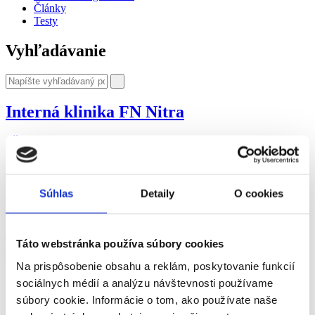
Články
Testy
Vyhľadávanie
Interná klinika FN Nitra
Čítať viac
o Interná klinika FN Nitra
I. Interná klinika UN Martin
Súhlas
Detaily
O cookies
Čítať viac
o I. Interná klinika UN Martin
I. Interná klinika Univerzitnej nemocnice
Táto webstránka používa súbory cookies
Bratislava – Staré Mesto
Na prispôsobenie obsahu a reklám, poskytovanie funkcií
Čítať viac
o I. Interná klinika Univerzitnej nemocnice Bratislava –
sociálnych médií a analýzu návštevnosti používame
Staré Mesto
súbory cookie. Informácie o tom, ako používate naše
II. Interná klinika SZU FN s poliklinikou