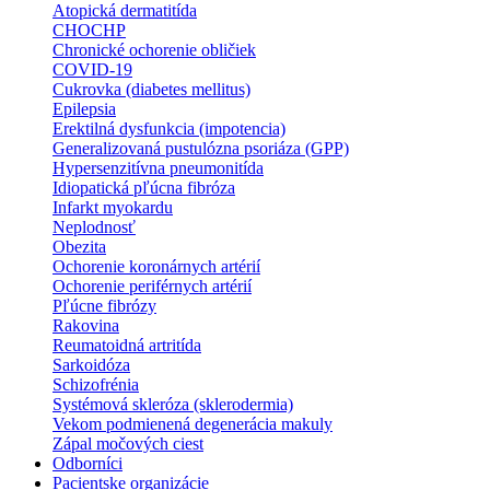
Atopická dermatitída
CHOCHP
Chronické ochorenie obličiek
COVID-19
Cukrovka (diabetes mellitus)
Epilepsia
Erektilná dysfunkcia (impotencia)
Generalizovaná pustulózna psoriáza (GPP)
Hypersenzitívna pneumonitída
Idiopatická pľúcna fibróza
Infarkt myokardu
Neplodnosť
Obezita
Ochorenie koronárnych artérií
Ochorenie periférnych artérií
Pľúcne fibrózy
Rakovina
Reumatoidná artritída
Sarkoidóza
Schizofrénia
Systémová skleróza (sklerodermia)
Vekom podmienená degenerácia makuly
Zápal močových ciest
Odborníci
Pacientske organizácie