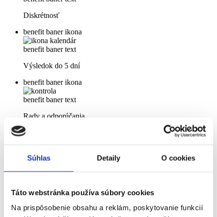
Diskrétnosť
benefit baner ikona
benefit baner text
Výsledok do 5 dní
benefit baner ikona
benefit baner text
Rady a odporúčania
Ako prebieha odber?
Objednajte sa na testovanie.
Súhlas
Detaily
O cookies
V deň testovania príďte do ambulancie, ktorá sa nachádza v
Košiciach na Letnej 45 (Ambulancia všeobecného lekára pre
dospelých Medicomp). Doneste si vzorku moču. Pokyny na
Táto webstránka používa súbory cookies
odber moču nájdete tu.
V ambulancii vám odoberieme krv.
Na prispôsobenie obsahu a reklám, poskytovanie funkcií
Do 5 dní vám príde zrozumiteľne vysvetlený výsledok vo