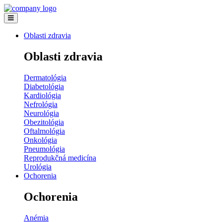
Oblasti zdravia
Oblasti zdravia
Dermatológia
Diabetológia
Kardiológia
Nefrológia
Neurológia
Obezitológia
Oftalmológia
Onkológia
Pneumológia
Reprodukčná medicína
Urológia
Ochorenia
Ochorenia
Anémia