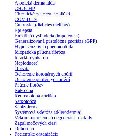
Atopická dermatitída
CHOCHP
Chronické ochorenie obličiek
COVID-19
Cukrovka (diabetes mellitus)
Epilepsia
Erektilná dysfunkcia (impotencia)
Generalizovaná pustulózna psoriáza (GPP)
Hypersenzitívna pneumonitída
Idiopatická pľúcna fibróza
Infarkt myokardu
Neplodnosť
Obezita
Ochorenie koronárnych artérií
Ochorenie periférnych artérií
Pľúcne fibrózy
Rakovina
Reumatoidná artritída
Sarkoidóza
Schizofrénia
Systémová skleróza (sklerodermia)
Vekom podmienená degenerácia makuly
Zápal močových ciest
Odborníci
Pacientske organizácie