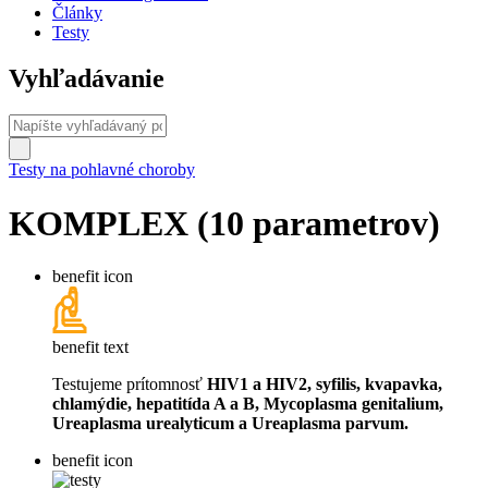
Články
Testy
Vyhľadávanie
Testy na pohlavné choroby
KOMPLEX (10 parametrov)
benefit icon
benefit text
Testujeme prítomnosť
HIV1 a HIV2, syfilis, kvapavka,
chlamýdie, hepatitída A a B, Mycoplasma genitalium,
Ureaplasma urealyticum a Ureaplasma parvum.
benefit icon