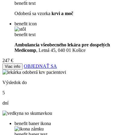
benefit text
Odoberá sa vzorka
krvi a moč
benefit icon
benefit text
Ambulancia všeobecného lekára pre dospelých
Medicomp
, Letná 45, 040 01 Košice
247 €
OBJEDNAŤ SA
Viac info
Výsledok do
5
dní
benefit baner ikona
benefit baner text