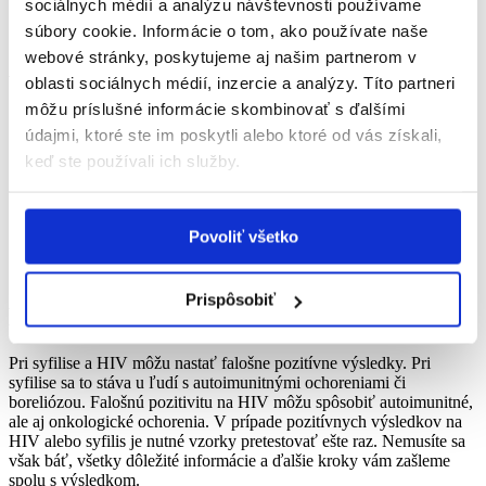
forme e-mailu.
sociálnych médií a analýzu návštevnosti používame
Spolu s výsledkom dostanete odporúčanie s ďalším postupom.
súbory cookie. Informácie o tom, ako používate naše
webové stránky, poskytujeme aj našim partnerom v
Ako odobrať vzorku moču?
oblasti sociálnych médií, inzercie a analýzy. Títo partneri
môžu príslušné informácie skombinovať s ďalšími
Zabezpečte si sterilnú skúmavku na moč v objeme aspoň 30
ml. Kúpite ju v akejkoľvek lekárni alebo e-lekárni.
údajmi, ktoré ste im poskytli alebo ktoré od vás získali,
Moč odoberte v deň testovania. Ak to nie je možné, moč
keď ste používali ich služby.
môžete uchovať v chladničke maximálne tri dni.
Do skúmavky odoberte prvý prúd ranného moču. Ranný moč
je pre účely testu najlepší, pretože obsahuje najviac
mikroorganizmov.
Povoliť všetko
Ak nie je možné odobrať ranný moč, nemali by ste močiť
aspoň 2 hodiny pred odberom.
Prispôsobiť
Mali by ste vedieť...
Pri syfilise a HIV môžu nastať falošne pozitívne výsledky. Pri
syfilise sa to stáva u ľudí s autoimunitnými ochoreniami či
boreliózou. Falošnú pozitivitu na HIV môžu spôsobiť autoimunitné,
ale aj onkologické ochorenia. V prípade pozitívnych výsledkov na
HIV alebo syfilis je nutné vzorky pretestovať ešte raz. Nemusíte sa
však báť, všetky dôležité informácie a ďalšie kroky vám zašleme
spolu s výsledkom.