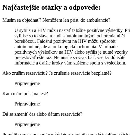
Najčastejšie otázky a odpovede:
Musím sa objednať? Nemôžem len prísť do ambulancie?
U syfilisu a HIV môžu nastať falošne pozitívne výsledky. Pri
syfilise sa to stáva u ľudí s autoimunitnými ochoreniami či
boreliózou. Falošnú pozitivitu na HIV môžu spôsobiť
autoimunitné, ale aj onkologické ochorenia. V prípade
pozitívnych výsledkov na HIV alebo syfilis je nutné vzorky
pretestovať ešte raz. Nemusíte sa však báť, všetky dôležité
informácie a ďalšie kroky vám zašleme spolu s výsledkom.
Ako zruším rezerváciu? Je zrušenie rezervácie bezplatné?
Pripravujeme
Kam mám prísť na test?
Pripravujeme
Dá sa zmeniť čas alebo dátum rezervácie?
Pripravujeme
Pomýlil som sa pri zadávaní údajov, vyplnil som zlé telefónne číslo