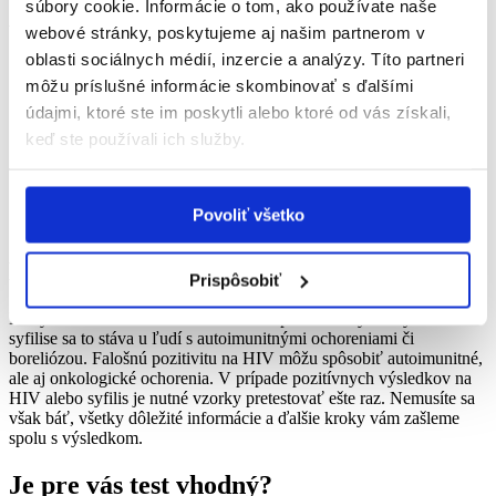
súbory cookie. Informácie o tom, ako používate naše
Ako odobrať vzorku moču?
webové stránky, poskytujeme aj našim partnerom v
oblasti sociálnych médií, inzercie a analýzy. Títo partneri
Zabezpečte si sterilnú skúmavku na moč v objeme aspoň 30
ml. Kúpite ju v akejkoľvek lekárni alebo e-lekárni.
môžu príslušné informácie skombinovať s ďalšími
Moč odoberte v deň testovania. Ak to nie je možné, moč
údajmi, ktoré ste im poskytli alebo ktoré od vás získali,
môžete uchovať v chladničke maximálne tri dni.
keď ste používali ich služby.
Do skúmavky odoberte prvý prúd ranného moču. Ranný moč
je pre účely testu najlepší, pretože obsahuje najviac
mikroorganizmov.
Ak nie je možné odobrať ranný moč, nemali by ste močiť
Povoliť všetko
aspoň 2 hodiny pred odberom.
Mali by ste vedieť...
Prispôsobiť
Pri syfilise a HIV môžu nastať falošne pozitívne výsledky. Pri
syfilise sa to stáva u ľudí s autoimunitnými ochoreniami či
boreliózou. Falošnú pozitivitu na HIV môžu spôsobiť autoimunitné,
ale aj onkologické ochorenia. V prípade pozitívnych výsledkov na
HIV alebo syfilis je nutné vzorky pretestovať ešte raz. Nemusíte sa
však báť, všetky dôležité informácie a ďalšie kroky vám zašleme
spolu s výsledkom.
Je pre vás test vhodný?