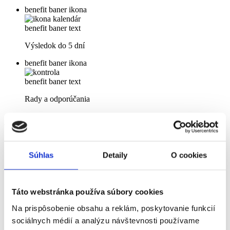
benefit baner ikona
benefit baner text
Výsledok do 5 dní
benefit baner ikona
benefit baner text
Rady a odporúčania
Ako prebieha odber?
Objednajte sa na testovanie.
V deň testovania príďte do ambulancie, ktorá sa nachádza v
Súhlas
Detaily
O cookies
Košiciach na Letnej 45 (Ambulancia všeobecného lekára pre
dospelých Medicomp). Doneste si vzorku moču. Pokyny na
odber moču nájdete tu.
V ambulancii vám odoberieme krv.
Táto webstránka používa súbory cookies
Do 5 dní vám príde zrozumiteľne vysvetlený výsledok vo
forme e-mailu.
Na prispôsobenie obsahu a reklám, poskytovanie funkcií
Spolu s výsledkom dostanete odporúčanie s ďalším postupom.
sociálnych médií a analýzu návštevnosti používame