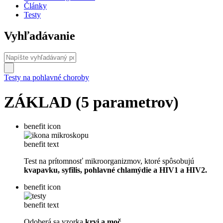
Články
Testy
Vyhľadávanie
Testy na pohlavné choroby
ZÁKLAD (5 parametrov)
benefit icon
benefit text
Test na prítomnosť mikroorganizmov, ktoré spôsobujú
kvapavku, syfilis, pohlavné chlamýdie a HIV1 a HIV2.
benefit icon
benefit text
Odoberá sa vzorka
krvi a moč