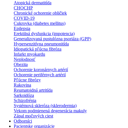
Atopická dermatitída
CHOCHP
Chronické ochorenie obličiek
COVID-19
Cukrovka (diabetes mellitus)
Epilepsia
Erektilná dysfunkcia (impotencia)
Generalizovaná pustulózna psoriáza (GPP)
Hypersenzitívna pneumonitída
Idiopatická pľúcna fibróza
Infarkt myokardu
Neplodnosť
Obezita
Ochorenie koronárnych artérií
Ochorenie periférnych artérií
Pľúcne fibrózy
Rakovina
Reumatoidná artritída
Sarkoidóza
Schizofrénia
Systémová skleróza (sklerodermia)
Vekom podmienená degenerácia makuly
Zápal močových ciest
Odborníci
Pacientske organizácie