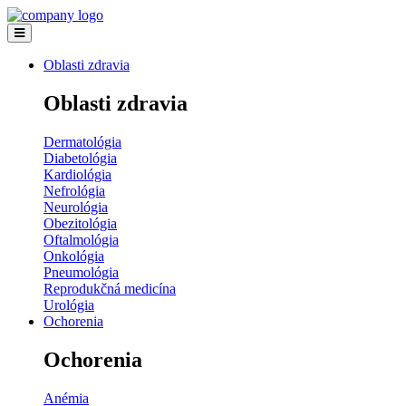
Oblasti zdravia
Oblasti zdravia
Dermatológia
Diabetológia
Kardiológia
Nefrológia
Neurológia
Obezitológia
Oftalmológia
Onkológia
Pneumológia
Reprodukčná medicína
Urológia
Ochorenia
Ochorenia
Anémia