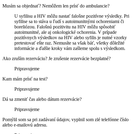
Musím sa objednať? Nemôžem len prísť do ambulancie?
U syfilisu a HIV môžu nastať falošne pozitívne výsledky. Pri
syfilise sa to stáva u ľudí s autoimunitnými ochoreniami či
boreliózou. Falošnú pozitivitu na HIV môžu spôsobiť
autoimunitné, ale aj onkologické ochorenia. V prípade
pozitívnych výsledkov na HIV alebo syfilis je nutné vzorky
pretestovať ešte raz. Nemusíte sa však báť, všetky dôležité
informácie a ďalšie kroky vám zašleme spolu s výsledkom.
Ako zruším rezerváciu? Je zrušenie rezervácie bezplatné?
Pripravujeme
Kam mám prísť na test?
Pripravujeme
Dá sa zmeniť čas alebo dátum rezervácie?
Pripravujeme
Pomýlil som sa pri zadávaní údajov, vyplnil som zlé telefónne číslo
alebo e-mailovú adresu.