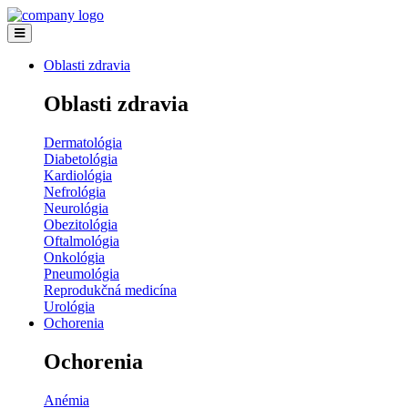
Oblasti zdravia
Oblasti zdravia
Dermatológia
Diabetológia
Kardiológia
Nefrológia
Neurológia
Obezitológia
Oftalmológia
Onkológia
Pneumológia
Reprodukčná medicína
Urológia
Ochorenia
Ochorenia
Anémia