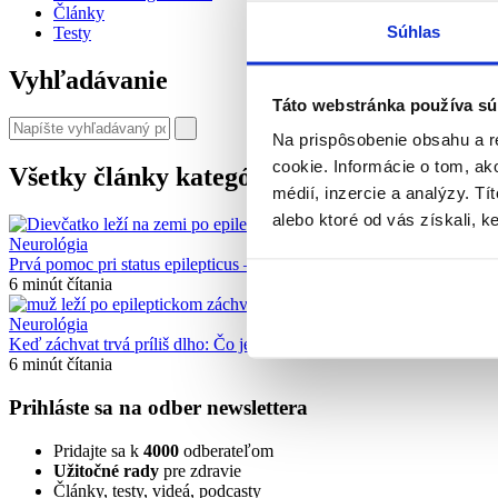
Články
Súhlas
Testy
Vyhľadávanie
Táto webstránka používa sú
Na prispôsobenie obsahu a r
cookie. Informácie o tom, ak
Všetky články kategórie
médií, inzercie a analýzy. Tí
alebo ktoré od vás získali, ke
Neurológia
Prvá pomoc pri status epilepticus – čo robiť pri dlhom epileptickom z
6 minút čítania
Neurológia
Keď záchvat trvá príliš dlho: Čo je status epilepticus a prečo je nebe
6 minút čítania
Prihláste sa na odber newslettera
Pridajte sa k
4000
odberateľom
Užitočné rady
pre zdravie
Články, testy, videá, podcasty