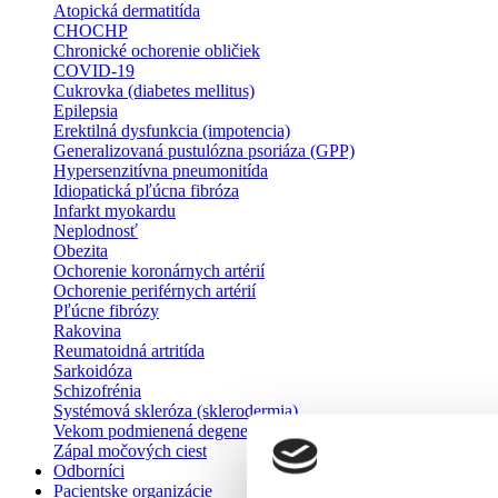
Atopická dermatitída
CHOCHP
Chronické ochorenie obličiek
COVID-19
Cukrovka (diabetes mellitus)
Epilepsia
Erektilná dysfunkcia (impotencia)
Generalizovaná pustulózna psoriáza (GPP)
Hypersenzitívna pneumonitída
Idiopatická pľúcna fibróza
Infarkt myokardu
Neplodnosť
Obezita
Ochorenie koronárnych artérií
Ochorenie periférnych artérií
Pľúcne fibrózy
Rakovina
Reumatoidná artritída
Sarkoidóza
Schizofrénia
Systémová skleróza (sklerodermia)
Vekom podmienená degenerácia makuly
Zápal močových ciest
Odborníci
Pacientske organizácie