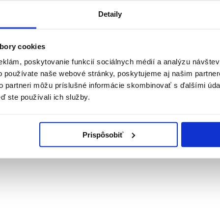
Detaily
bory cookies
eklám, poskytovanie funkcií sociálnych médií a analýzu návšte
o používate naše webové stránky, poskytujeme aj našim partner
to partneri môžu príslušné informácie skombinovať s ďalšími údaj
ď ste používali ich služby.
áchvate
Prispôsobiť
zpečný?