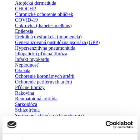
Atopická dermatitída
CHOCHP
Chronické ochorenie obličiek
COVID-19
Cukrovka (diabetes mellitus)
Epilepsia
Erektilná dysfunkcia (impotencia)
Generalizovaná pustulózna psoriáza (GPP)
Hypersenzitívna pneumonitída
Idiopatická pľúcna fibróza
Infarkt myokardu
Neplodnosť
Obezita
Ochorenie koronárnych artérií
Ochorenie periférnych artérií
Pľúcne fibrózy
Rakovina
Reumatoidná artritída
Sarkoidóza
Schizofrénia
Systémová skleróza (sklerodermia)
Vekom podmienená degenerácia makuly
Zápal močových ciest
Odborníci
Pacientske organizácie