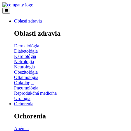
Oblasti zdravia
Oblasti zdravia
Dermatológia
Diabetológia
Kardiológia
Nefrológia
Neurológia
Obezitológia
Oftalmológia
Onkológia
Pneumológia
Reprodukčná medicína
Urológia
Ochorenia
Ochorenia
Anémia