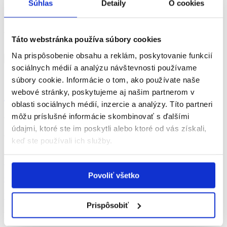
Súhlas
Detaily
O cookies
Články
Testy
Vyhľadávanie
Táto webstránka používa súbory cookies
Na prispôsobenie obsahu a reklám, poskytovanie funkcií
sociálnych médií a analýzu návštevnosti používame
psychiatrické ochorenia
súbory cookie. Informácie o tom, ako používate naše
Zdravá duša
webové stránky, poskytujeme aj našim partnerom v
oblasti sociálnych médií, inzercie a analýzy. Títo partneri
môžu príslušné informácie skombinovať s ďalšími
Ochorenie
údajmi, ktoré ste im poskytli alebo ktoré od vás získali,
duševné poruchy
keď ste používali ich služby.
Považská Bystrica
Webová stránka
Povoliť všetko
zdravadusa@centrum.sk
Všetky pacientske organizácie
Prispôsobiť
Prihláste sa na odber newslettera