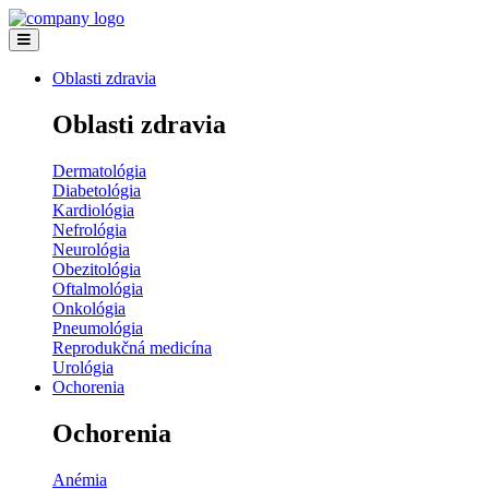
Oblasti zdravia
Oblasti zdravia
Dermatológia
Diabetológia
Kardiológia
Nefrológia
Neurológia
Obezitológia
Oftalmológia
Onkológia
Pneumológia
Reprodukčná medicína
Urológia
Ochorenia
Ochorenia
Anémia