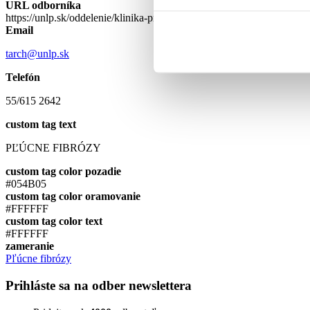
URL odborníka
https://unlp.sk/oddelenie/klinika-pneumologie-a-ftizeologie/
Email
tarch@unlp.sk
Telefón
55/615 2642
custom tag text
PĽÚCNE FIBRÓZY
custom tag color pozadie
#054B05
custom tag color oramovanie
#FFFFFF
custom tag color text
#FFFFFF
zameranie
Pľúcne fibrózy
Prihláste sa na odber newslettera