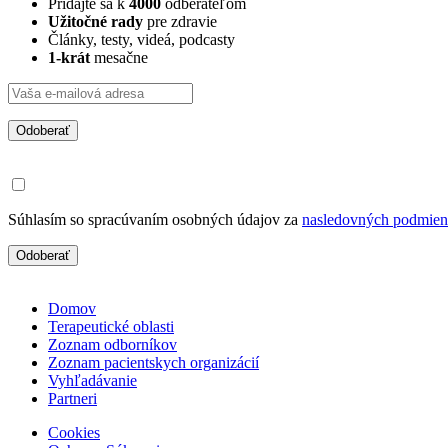
Pridajte sa k
4000
odberateľom
Užitočné rady
pre zdravie
Články, testy, videá, podcasty
1-krát
mesačne
Odoberať
Súhlasím so spracúvaním osobných údajov za
nasledovných podmie
Odoberať
Domov
Terapeutické oblasti
Zoznam odborníkov
Zoznam pacientskych organizácií
Vyhľadávanie
Partneri
Cookies