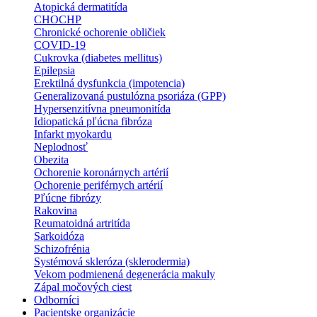
Atopická dermatitída
CHOCHP
Chronické ochorenie obličiek
COVID-19
Cukrovka (diabetes mellitus)
Epilepsia
Erektilná dysfunkcia (impotencia)
Generalizovaná pustulózna psoriáza (GPP)
Hypersenzitívna pneumonitída
Idiopatická pľúcna fibróza
Infarkt myokardu
Neplodnosť
Obezita
Ochorenie koronárnych artérií
Ochorenie periférnych artérií
Pľúcne fibrózy
Rakovina
Reumatoidná artritída
Sarkoidóza
Schizofrénia
Systémová skleróza (sklerodermia)
Vekom podmienená degenerácia makuly
Zápal močových ciest
Odborníci
Pacientske organizácie