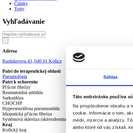
Články
Testy
Vyhľadávanie
Adresa
Rastislavova 43, 040 01 Košice
Patrí do terapeutickej oblasti
Pneumológia
Súhlas
Patrí k ochoreniu
Pľúcne fibrózy
Reumatoidná artritída
Táto webstránka používa sú
Sarkoidóza
CHOCHP
Na prispôsobenie obsahu a r
Hypersenzitívna pneumonitída
cookie. Informácie o tom, ak
Idiopatická pľúcna fibróza
Systémová skleróza (sklerodermia)
médií, inzercie a analýzy. Tí
Kraj
alebo ktoré od vás získali, ke
Košický kraj