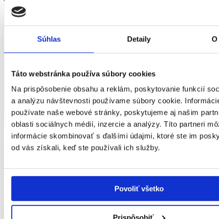
Súhlas
Detaily
O
Táto webstránka používa súbory cookies
Na prispôsobenie obsahu a reklám, poskytovanie funkcií soc
a analýzu návštevnosti používame súbory cookie. Informáci
používate naše webové stránky, poskytujeme aj našim part
oblasti sociálnych médií, inzercie a analýzy. Títo partneri m
informácie skombinovať s ďalšími údajmi, ktoré ste im poskyt
od vás získali, keď ste používali ich služby.
Prihláste sa na odber newslettera
Pridajte sa k
4000
odberateľom
Užitočné rady
pre zdravie
Povoliť všetko
Články, testy, videá, podcasty
1-krát
mesačne
Prispôsobiť