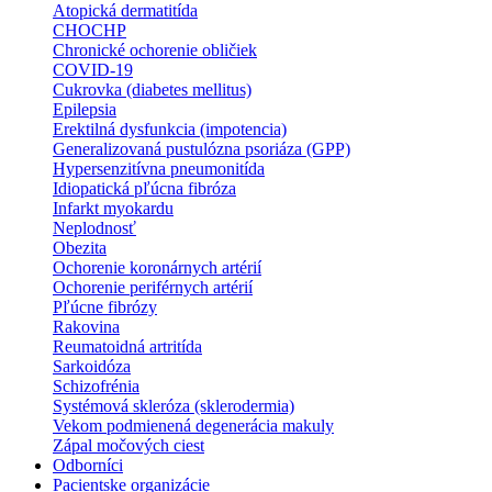
Atopická dermatitída
CHOCHP
Chronické ochorenie obličiek
COVID-19
Cukrovka (diabetes mellitus)
Epilepsia
Erektilná dysfunkcia (impotencia)
Generalizovaná pustulózna psoriáza (GPP)
Hypersenzitívna pneumonitída
Idiopatická pľúcna fibróza
Infarkt myokardu
Neplodnosť
Obezita
Ochorenie koronárnych artérií
Ochorenie periférnych artérií
Pľúcne fibrózy
Rakovina
Reumatoidná artritída
Sarkoidóza
Schizofrénia
Systémová skleróza (sklerodermia)
Vekom podmienená degenerácia makuly
Zápal močových ciest
Odborníci
Pacientske organizácie