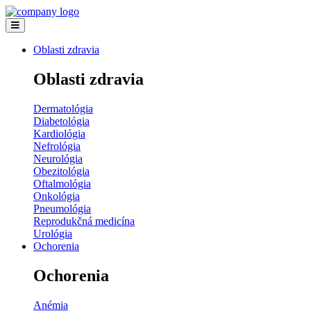
Oblasti zdravia
Oblasti zdravia
Dermatológia
Diabetológia
Kardiológia
Nefrológia
Neurológia
Obezitológia
Oftalmológia
Onkológia
Pneumológia
Reprodukčná medicína
Urológia
Ochorenia
Ochorenia
Anémia