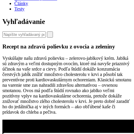
Články
Testy
Vyhľadávanie
Recept na zdravú polievku z ovocia a zeleniny
Vyskúšajte našu zdravú polievku – zelerovo-jablkový krém. Jablká
sú zdravým a veľmi dostupným ovocím, ktoré má navyše priaznivý
účinok na vaše srdce a cievy. Podľa štúdií dokáže konzumácia
čerstvých jabĺk znížiť množstvo cholesterolu v krvi a pôsobí tak
preventívne proti kardiovaskulárnym ochoreniam. Klasickú smotanu
na varenie sme zas nahradili zdravšou alternatívou – ovsenou
smotanou. Ovos má podľa štúdií rovnako ako jablko veľmi
pozitívny vplyv na kardiovaskulárne ochorenia, pretože dokáže
znižovať množstvo zlého cholesterolu v krvi. Je preto dobré zaradiť
ho do jedálnička aj v iných formách – ako obľúbené kaše či
prídavok do chleba a pečiva.