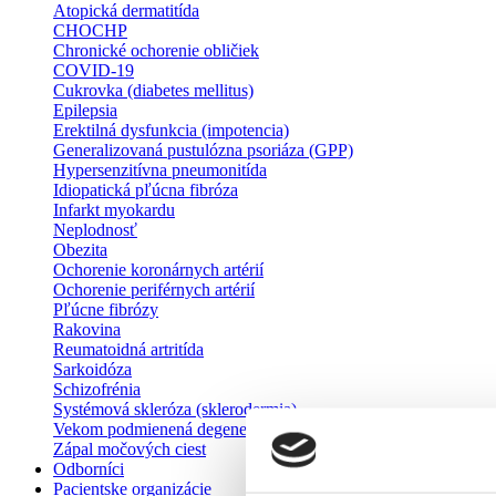
Atopická dermatitída
CHOCHP
Chronické ochorenie obličiek
COVID-19
Cukrovka (diabetes mellitus)
Epilepsia
Erektilná dysfunkcia (impotencia)
Generalizovaná pustulózna psoriáza (GPP)
Hypersenzitívna pneumonitída
Idiopatická pľúcna fibróza
Infarkt myokardu
Neplodnosť
Obezita
Ochorenie koronárnych artérií
Ochorenie periférnych artérií
Pľúcne fibrózy
Rakovina
Reumatoidná artritída
Sarkoidóza
Schizofrénia
Systémová skleróza (sklerodermia)
Vekom podmienená degenerácia makuly
Zápal močových ciest
Odborníci
Pacientske organizácie