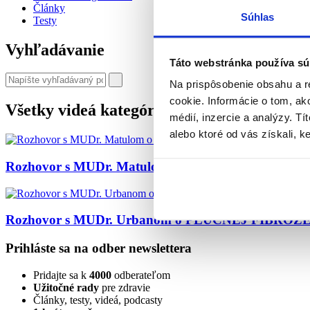
Články
Súhlas
Testy
Vyhľadávanie
Táto webstránka používa sú
Na prispôsobenie obsahu a r
cookie. Informácie o tom, ak
Všetky videá kategórie
médií, inzercie a analýzy. Tí
alebo ktoré od vás získali, ke
Rozhovor s MUDr. Matulom o PĽÚCNEJ FIBRÓZE
Rozhovor s MUDr. Urbanom o PĽÚCNEJ FIBRÓZE a 
Prihláste sa na odber newslettera
Pridajte sa k
4000
odberateľom
Užitočné rady
pre zdravie
Články, testy, videá, podcasty