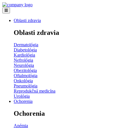
Oblasti zdravia
Oblasti zdravia
Dermatológia
Diabetológia
Kardiológia
Nefrológia
Neurológia
Obezitológia
Oftalmológia
Onkológia
Pneumológia
Reprodukčná medicína
Urológia
Ochorenia
Ochorenia
Anémia