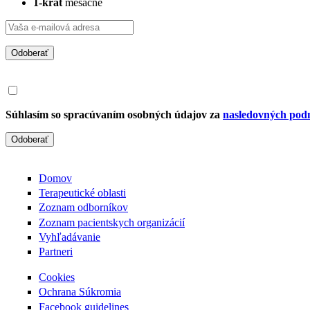
1-krát
mesačne
Odoberať
Súhlasím so spracúvaním osobných údajov za
nasledovných pod
Odoberať
Domov
Terapeutické oblasti
Zoznam odborníkov
Zoznam pacientskych organizácií
Vyhľadávanie
Partneri
Cookies
Ochrana Súkromia
Facebook guidelines