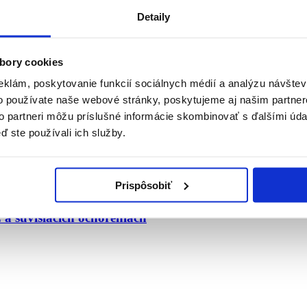
Detaily
bory cookies
eklám, poskytovanie funkcií sociálnych médií a analýzu návšte
o používate naše webové stránky, poskytujeme aj našim partner
to partneri môžu príslušné informácie skombinovať s ďalšími údaj
ď ste používali ich služby.
Prispôsobiť
súvisiacich ochoreniach