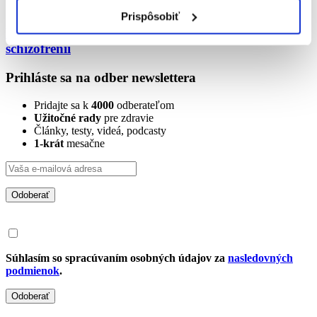
Prispôsobiť
MUDr. Zuzana Repková: Úprimný rozhovor o
schizofrénii
Prihláste sa na odber newslettera
Pridajte sa k
4000
odberateľom
Užitočné rady
pre zdravie
Články, testy, videá, podcasty
1-krát
mesačne
Odoberať
Súhlasím so spracúvaním osobných údajov za
nasledovných
podmienok
.
Odoberať