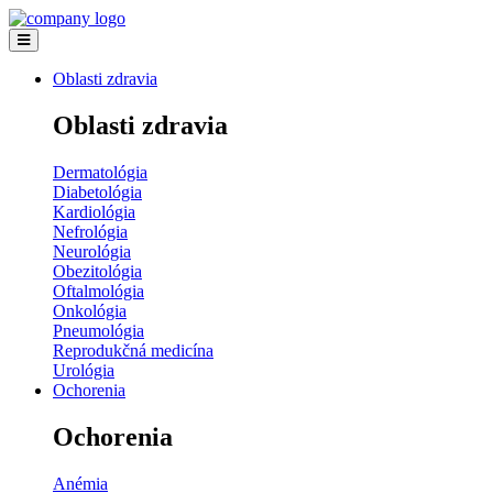
Oblasti zdravia
Oblasti zdravia
Dermatológia
Diabetológia
Kardiológia
Nefrológia
Neurológia
Obezitológia
Oftalmológia
Onkológia
Pneumológia
Reprodukčná medicína
Urológia
Ochorenia
Ochorenia
Anémia