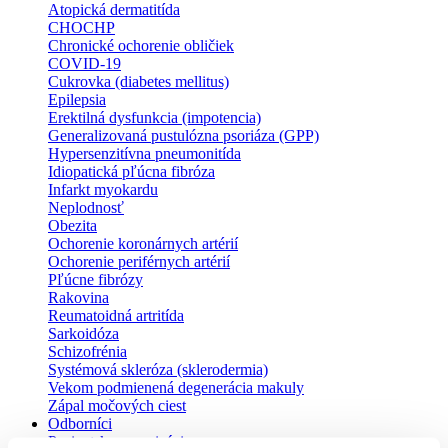
Atopická dermatitída
CHOCHP
Chronické ochorenie obličiek
COVID-19
Cukrovka (diabetes mellitus)
Epilepsia
Erektilná dysfunkcia (impotencia)
Generalizovaná pustulózna psoriáza (GPP)
Hypersenzitívna pneumonitída
Idiopatická pľúcna fibróza
Infarkt myokardu
Neplodnosť
Obezita
Ochorenie koronárnych artérií
Ochorenie periférnych artérií
Pľúcne fibrózy
Rakovina
Reumatoidná artritída
Sarkoidóza
Schizofrénia
Systémová skleróza (sklerodermia)
Vekom podmienená degenerácia makuly
Zápal močových ciest
Odborníci
Pacientske organizácie