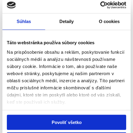
Články
Testy
Vyhľadávanie
Súhlas
Detaily
O cookies
Táto webstránka používa súbory cookies
Všetky videá kategórie
Na prispôsobenie obsahu a reklám, poskytovanie funkcií
sociálnych médií a analýzu návštevnosti používame
súbory cookie. Informácie o tom, ako používate naše
Úprimný rozhovor o schizofrénii a zamestnaní
webové stránky, poskytujeme aj našim partnerom v
oblasti sociálnych médií, inzercie a analýzy. Títo partneri
môžu príslušné informácie skombinovať s ďalšími
Úprimný rozhovor o živote so schizofréniou
údajmi, ktoré ste im poskytli alebo ktoré od vás získali,
keď ste používali ich služby.
MUDr. Michal Patarák, PhD. odpovedá na
Povoliť všetko
najčastejšie otázky pacientov so schizofréniou