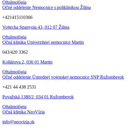
Oftalmológia
Očné oddelenie Nemocnice s poliklinikou Žilina
+421415110366
Vojtecha Spanyola 43, 012 07 Žilina
Oftalmológia
Očná klinika Univerzitnej nemocnice Martin
043/420 3362
Kollárova 2, 036 01 Martin
Oftalmológia
Očné oddelenie Ústrednej vojenskej nemocnice SNP Ružomberok
+421 44 438 2531
Považská 1380/2, 034 01 Ružomberok
Oftalmológia
Očná klinika NeoVízia
info@neovizia.sk