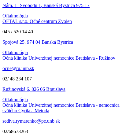
Nám. L. Svobodu 1, Banská Bystrica 975 17
Oftalmológia
OFTAL s.r.o. Očné centrum Zvolen
045 / 520 14 40
Spojová 25, 974 04 Banská Bystrica
Oftalmológia
Očná klinika Univerzitnej nemocnice Bratislava - Ružinov
ocne@ru.unb.sk
02/ 48 234 107
Ružinovská 6, 826 06 Bratislava
Oftalmológia
Očná klinika Univerzitnej nemocnice Bratislava - nemocnica
svätého Cyrila a Metoda
sediva.rymarenko@pe.unb.sk
02/68673263