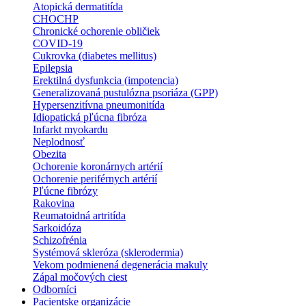
Atopická dermatitída
CHOCHP
Chronické ochorenie obličiek
COVID-19
Cukrovka (diabetes mellitus)
Epilepsia
Erektilná dysfunkcia (impotencia)
Generalizovaná pustulózna psoriáza (GPP)
Hypersenzitívna pneumonitída
Idiopatická pľúcna fibróza
Infarkt myokardu
Neplodnosť
Obezita
Ochorenie koronárnych artérií
Ochorenie periférnych artérií
Pľúcne fibrózy
Rakovina
Reumatoidná artritída
Sarkoidóza
Schizofrénia
Systémová skleróza (sklerodermia)
Vekom podmienená degenerácia makuly
Zápal močových ciest
Odborníci
Pacientske organizácie