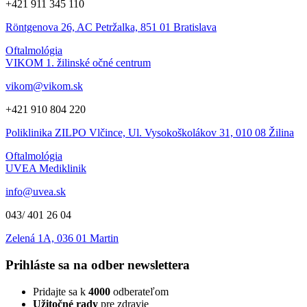
+421 911 345 110
Röntgenova 26, AC Petržalka, 851 01 Bratislava
Oftalmológia
VIKOM 1. žilinské očné centrum
vikom@vikom.sk
+421 910 804 220
Poliklinika ZILPO Vlčince, Ul. Vysokoškolákov 31, 010 08 Žilina
Oftalmológia
UVEA Mediklinik
info@uvea.sk
043/ 401 26 04
Zelená 1A, 036 01 Martin
Prihláste sa na odber newslettera
Pridajte sa k
4000
odberateľom
Užitočné rady
pre zdravie