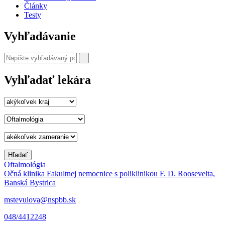
Články
Testy
Vyhľadávanie
Vyhľadať lekára
Oftalmológia
Očná klinika Fakultnej nemocnice s poliklinikou F. D. Roosevelta,
Banská Bystrica
mstevulova@nspbb.sk
048/4412248