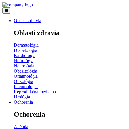
Oblasti zdravia
Oblasti zdravia
Dermatológia
Diabetológia
Kardiológia
Nefrológia
Neurológia
Obezitológia
Oftalmológia
Onkológia
Pneumológia
Reprodukčná medicína
Urológia
Ochorenia
Ochorenia
Anémia