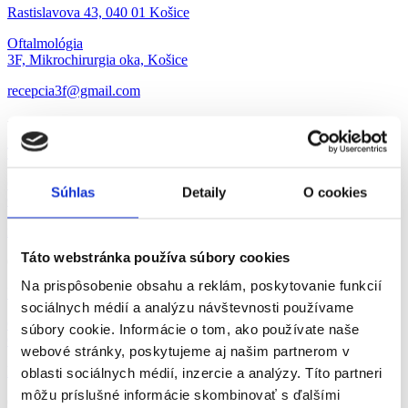
Rastislavova 43, 040 01 Košice
Oftalmológia
3F, Mikrochirurgia oka, Košice
recepcia3f@gmail.com
+421 915 902 057
Toryská 1, 040 11 Košice
Oftalmológia
Súhlas
Detaily
O cookies
Očné oddelenie Nemocnice s poliklinikou Trebišov a.s.
maria.hurcikova@svetzdravia.com
Táto webstránka používa súbory cookies
056/6660522
Na prispôsobenie obsahu a reklám, poskytovanie funkcií
Ul. SNP 1079/76, 075 01 Trebišov
sociálnych médií a analýzu návštevnosti používame
Oftalmológia
súbory cookie. Informácie o tom, ako používate naše
Očná klinika Fakultnej nemocnice Nitra
webové stránky, poskytujeme aj našim partnerom v
hatiarova@fnnitra.sk
oblasti sociálnych médií, inzercie a analýzy. Títo partneri
môžu príslušné informácie skombinovať s ďalšími
037/6545960