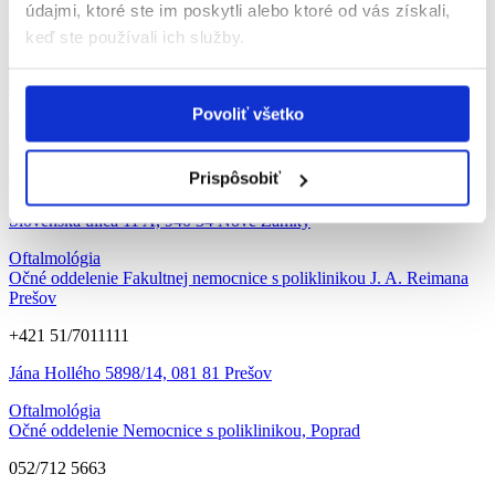
údajmi, ktoré ste im poskytli alebo ktoré od vás získali,
Špitálska č. 6, 950 01 Nitra
keď ste používali ich služby.
Oftalmológia
Oftalmologické oddelenie Fakultnej nemocnice s poliklinikou Nové
Zámky
Povoliť všetko
ocne.recepcia@nspnz.sk
Prispôsobiť
035 / 691 2838
Slovenská ulica 11 A, 940 34 Nové Zámky
Oftalmológia
Očné oddelenie Fakultnej nemocnice s poliklinikou J. A. Reimana
Prešov
+421 51/7011111
Jána Hollého 5898/14, 081 81 Prešov
Oftalmológia
Očné oddelenie Nemocnice s poliklinikou, Poprad
052/712 5663