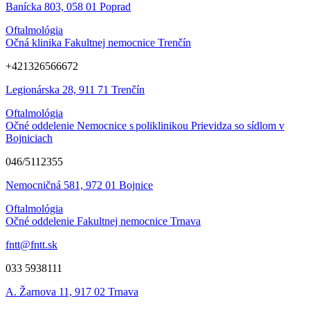
Banícka 803, 058 01 Poprad
Oftalmológia
Očná klinika Fakultnej nemocnice Trenčín
+421326566672
Legionárska 28, 911 71 Trenčín
Oftalmológia
Očné oddelenie Nemocnice s poliklinikou Prievidza so sídlom v
Bojniciach
046/5112355
Nemocničná 581, 972 01 Bojnice
Oftalmológia
Očné oddelenie Fakultnej nemocnice Trnava
fntt@fntt.sk
033 5938111
A. Žarnova 11, 917 02 Trnava