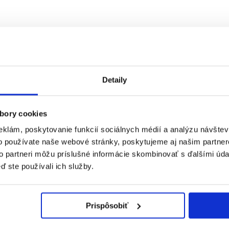
oriázy?
Detaily
stihuje zhruba 80 % ľudí. Menej známym (no závažnejším) typom je
gen
bory cookies
eklám, poskytovanie funkcií sociálnych médií a analýzu návšte
o používate naše webové stránky, poskytujeme aj našim partner
to partneri môžu príslušné informácie skombinovať s ďalšími údaj
ď ste používali ich služby.
Prispôsobiť