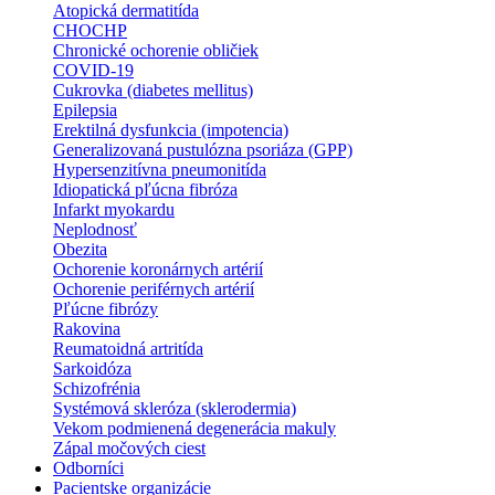
Atopická dermatitída
CHOCHP
Chronické ochorenie obličiek
COVID-19
Cukrovka (diabetes mellitus)
Epilepsia
Erektilná dysfunkcia (impotencia)
Generalizovaná pustulózna psoriáza (GPP)
Hypersenzitívna pneumonitída
Idiopatická pľúcna fibróza
Infarkt myokardu
Neplodnosť
Obezita
Ochorenie koronárnych artérií
Ochorenie periférnych artérií
Pľúcne fibrózy
Rakovina
Reumatoidná artritída
Sarkoidóza
Schizofrénia
Systémová skleróza (sklerodermia)
Vekom podmienená degenerácia makuly
Zápal močových ciest
Odborníci
Pacientske organizácie