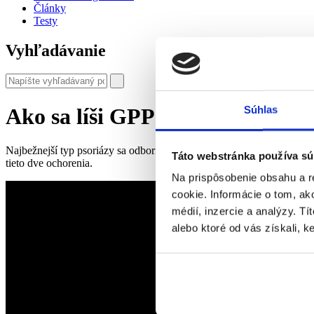
Články
Testy
Vyhľadávanie
Ako sa líši GPP od ložiskovej ps
Súhlas
Najbežnejší typ psoriázy sa odborne nazýva ložisková psoriáza a po
Táto webstránka používa sú
tieto dve ochorenia.
Na prispôsobenie obsahu a r
cookie. Informácie o tom, ak
médií, inzercie a analýzy. Tí
alebo ktoré od vás získali, ke