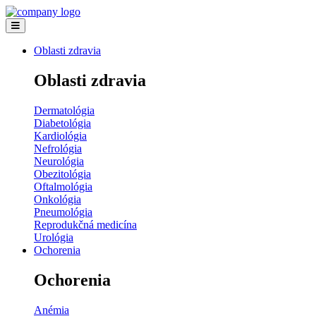
Oblasti zdravia
Oblasti zdravia
Dermatológia
Diabetológia
Kardiológia
Nefrológia
Neurológia
Obezitológia
Oftalmológia
Onkológia
Pneumológia
Reprodukčná medicína
Urológia
Ochorenia
Ochorenia
Anémia