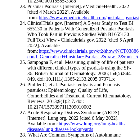
10.2340/00015555-3388
Pustular Psoriasis [Internet]. eMedicineHealth. 2022
[cited 4 March 2022]. Available
from:
https://www.emedicinehealth.com/pustular_psoriasi
ClinicalTrials.gov. [Internet] A 5-year Study to Test BI
655130 in Patients With Generalized Pustular Psoriasis
Who Took Part in Previous Studies With BI 655130 -
Full Text View - Clinicaltrials.gov. 2022 [cited 5 April
2022]. Available
from:
https://www.clinicaltrials.gov/ct2/show/NCT0388
cond=Generalised+Pustular+Psoriasis&draw=2&rank=5
Sampogna F, et al. Measuring quality of life of patients
with different clinical types of psoriasis using the SF-
36. British Journal of Dermatology. 2006;154(5):844-
849. doi: 10.1111/j.1365-2133.2005.07071.x
Pfohler C, et al. Psoriasis vulgaris and Psoriasis
pustulosa; Epidemiology, Quality of Life,
Comorbidities and Treatment. Current Rheumatology
Reviews. 2013;9(1):2-7. doi:
10.2174/1573397111309010002
Acute Respiratory Distress Syndrome (ARDS)
[Internet]. Lung.org. 2022 [cited 6 May 2022].
Available from:
https://www.lung.org/lung-health-
diseases/lung-disease-lookup/ards
What Are Common Symptoms of Autoimmune