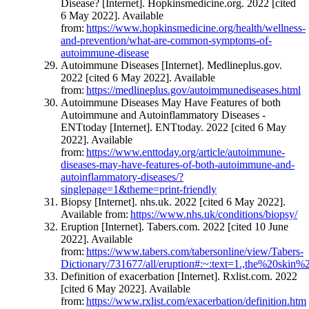
Disease? [Internet]. Hopkinsmedicine.org. 2022 [cited
6 May 2022]. Available
from:
https://www.hopkinsmedicine.org/health/wellness-
and-prevention/what-are-common-symptoms-of-
autoimmune-disease
Autoimmune Diseases [Internet]. Medlineplus.gov.
2022 [cited 6 May 2022]. Available
from:
https://medlineplus.gov/autoimmunediseases.html
Autoimmune Diseases May Have Features of both
Autoimmune and Autoinflammatory Diseases -
ENTtoday [Internet]. ENTtoday. 2022 [cited 6 May
2022]. Available
from:
https://www.enttoday.org/article/autoimmune-
diseases-may-have-features-of-both-autoimmune-and-
autoinflammatory-diseases/?
singlepage=1&theme=print-friendly
Biopsy [Internet]. nhs.uk. 2022 [cited 6 May 2022].
Available from:
https://www.nhs.uk/conditions/biopsy/
Eruption [Internet]. Tabers.com. 2022 [cited 10 June
2022]. Available
from:
https://www.tabers.com/tabersonline/view/Tabers-
Dictionary/731677/all/eruption#:~:text=1.,the%20s
Definition of exacerbation [Internet]. Rxlist.com. 2022
[cited 6 May 2022]. Available
from:
https://www.rxlist.com/exacerbation/definition.htm