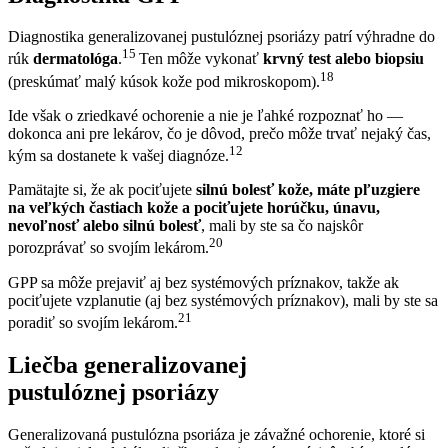
Diagnostika generalizovanej pustulóznej psoriázy patrí výhradne do
15
rúk
dermatológa
.
Ten môže vykonať
krvný test alebo biopsiu
18
(preskúmať malý kúsok kože pod mikroskopom).
Ide však o zriedkavé ochorenie a nie je ľahké rozpoznať ho —
dokonca ani pre lekárov, čo je dôvod, prečo môže trvať nejaký čas,
12
kým sa dostanete k vašej diagnóze.
Pamätajte si, že ak pociťujete
silnú bolesť kože, máte pľuzgiere
na veľkých častiach kože a pociťujete horúčku, únavu,
nevoľnosť alebo silnú bolesť
, mali by ste sa čo najskôr
20
porozprávať so svojím lekárom.
GPP sa môže prejaviť aj bez systémových príznakov, takže ak
pociťujete vzplanutie (aj bez systémových príznakov), mali by ste sa
21
poradiť so svojím lekárom.
Liečba generalizovanej
pustulóznej psoriázy
Generalizovaná pustulózna psoriáza je závažné ochorenie, ktoré si