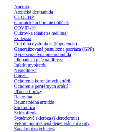
Anémia
Atopická dermatitída
CHOCHP
Chronické ochorenie obličiek
COVID-19
Cukrovka (diabetes mellitus)
Epilepsia
Erektilná dysfunkcia (impotencia)
Generalizovaná pustulózna psoriáza (GPP)
Hypersenzitívna pneumonitída
Idiopatická pľúcna fibróza
Infarkt myokardu
Neplodnosť
Obezita
Ochorenie koronárnych artérií
Ochorenie periférnych artérií
Pľúcne fibrózy
Rakovina
Reumatoidná artritída
Sarkoidóza
Schizofrénia
Systémová skleróza (sklerodermia)
Vekom podmienená degenerácia makuly
Zápal močových ciest