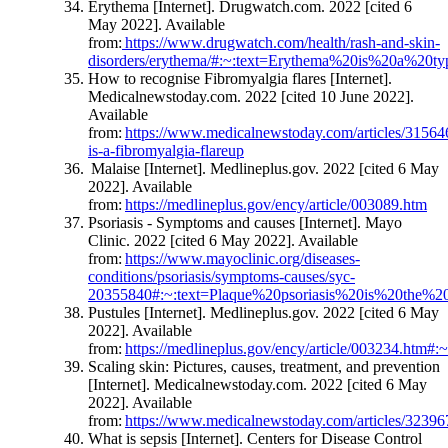
Erythema [Internet]. Drugwatch.com. 2022 [cited 6
May 2022]. Available
from:
https://www.drugwatch.com/health/rash-and-skin-
disorders/erythema/#:~:text=Erythema%20is%20a%20t
How to recognise Fibromyalgia flares [Internet].
Medicalnewstoday.com. 2022 [cited 10 June 2022].
Available
from:
https://www.medicalnewstoday.com/articles/3156
is-a-fibromyalgia-flareup
Malaise [Internet]. Medlineplus.gov. 2022 [cited 6 May
2022]. Available
from:
https://medlineplus.gov/ency/article/003089.htm
Psoriasis - Symptoms and causes [Internet]. Mayo
Clinic. 2022 [cited 6 May 2022]. Available
from:
https://www.mayoclinic.org/diseases-
conditions/psoriasis/symptoms-causes/syc-
20355840#:~:text=Plaque%20psoriasis%20is%20the%2
Pustules [Internet]. Medlineplus.gov. 2022 [cited 6 May
2022]. Available
from:
https://medlineplus.gov/ency/article/003234.
Scaling skin: Pictures, causes, treatment, and prevention
[Internet]. Medicalnewstoday.com. 2022 [cited 6 May
2022]. Available
from:
https://www.medicalnewstoday.com/articles/3239
What is sepsis [Internet]. Centers for Disease Control