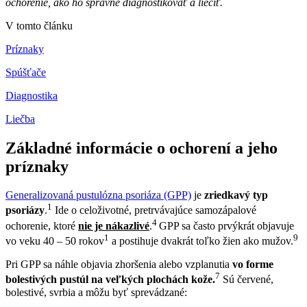
ochorenie, ako ho správne diagnostikovať a liečiť.
V tomto článku
Príznaky
Spúšťače
Diagnostika
Liečba
Základné informácie o ochorení a jeho
príznaky
Generalizovaná pustulózna psoriáza (GPP)
je
zriedkavý typ
1
psoriázy
.
Ide o celoživotné, pretrvávajúce samozápalové
4
ochorenie, ktoré
nie je nákazlivé
.
GPP sa často prvýkrát objavuje
1
9
vo veku 40 – 50 rokov
a postihuje dvakrát toľko žien ako mužov.
Pri GPP sa náhle objavia zhoršenia alebo vzplanutia
vo forme
7
bolestivých pustúl na veľkých plochách kože.
Sú červené,
bolestivé, svrbia a môžu byť sprevádzané: