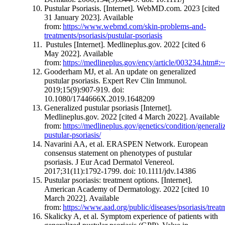
Pustular Psoriasis. [Internet]. WebMD.com. 2023 [cited
31 January 2023]. Available
from:
https://www.webmd.com/skin-problems-and-
treatments/psoriasis/pustular-psoriasis
Pustules [Internet]. Medlineplus.gov. 2022 [cited 6
May 2022]. Available
from:
https://medlineplus.gov/ency/article/003234.
Gooderham MJ, et al. An update on generalized
pustular psoriasis. Expert Rev Clin Immunol.
2019;15(9):907-919. doi:
10.1080/1744666X.2019.1648209
Generalized pustular psoriasis [Internet].
Medlineplus.gov. 2022 [cited 4 March 2022]. Available
from:
https://medlineplus.gov/genetics/condition/generali
pustular-psoriasis/
Navarini AA, et al. ERASPEN Network. European
consensus statement on phenotypes of pustular
psoriasis. J Eur Acad Dermatol Venereol.
2017;31(11):1792-1799. doi: 10.1111/jdv.14386
Pustular psoriasis: treatment options. [Internet].
American Academy of Dermatology. 2022 [cited 10
March 2022]. Available
from:
https://www.aad.org/public/diseases/psoriasis/treatm
Skalicky A, et al. Symptom experience of patients with