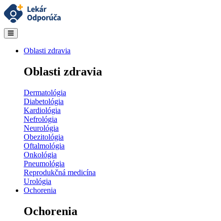
Oblasti zdravia
Oblasti zdravia
Dermatológia
Diabetológia
Kardiológia
Nefrológia
Neurológia
Obezitológia
Oftalmológia
Onkológia
Pneumológia
Reprodukčná medicína
Urológia
Ochorenia
Ochorenia