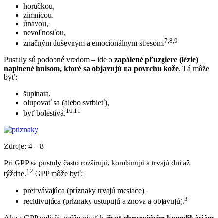
horúčkou,
zimnicou,
únavou,
nevoľnosťou,
7,8,9
značným duševným a emocionálnym stresom.
Pustuly sú podobné vredom – ide o
zapálené pľuzgiere (lézie)
naplnené hnisom, ktoré sa objavujú na povrchu kože
. Tá môže
byť:
šupinatá,
olupovať sa (alebo svrbieť),
10,11
byť bolestivá.
Zdroje: 4 – 8
Pri GPP sa pustuly často rozširujú, kombinujú a trvajú dni až
12
týždne.
GPP môže byť:
pretrvávajúca (príznaky trvajú mesiace),
3
recidivujúca (príznaky ustupujú a znova a objavujú).
Ak sa GPP nelieči, môže viesť k
život ohrozujúcim komplikáciám