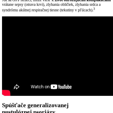
vrátane sepsy (otrava krvi), zlyhania obličiek, zlyhania srdca a
3
syndrómu akútnej respiračnej tiesne (tekutiny v pľúcach).
Spúšťače generalizovanej
pustulóznej psoriázy