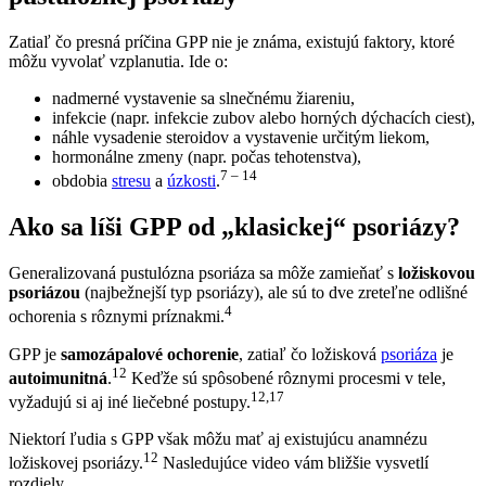
Zatiaľ čo presná príčina GPP nie je známa, existujú faktory, ktoré
môžu vyvolať vzplanutia. Ide o:
nadmerné vystavenie sa slnečnému žiareniu,
infekcie (napr. infekcie zubov alebo horných dýchacích ciest),
náhle vysadenie steroidov a vystavenie určitým liekom,
hormonálne zmeny (napr. počas tehotenstva),
7 – 14
obdobia
stresu
a
úzkosti
.
Ako sa líši GPP od „klasickej“ psoriázy?
Generalizovaná pustulózna psoriáza sa môže zamieňať s
ložiskovou
psoriázou
(najbežnejší typ psoriázy), ale sú to dve zreteľne odlišné
4
ochorenia s rôznymi príznakmi.
GPP je
samozápalové ochorenie
, zatiaľ čo ložisková
psoriáza
je
12
autoimunitná
.
Keďže sú spôsobené rôznymi procesmi v tele,
12,17
vyžadujú si aj iné liečebné postupy.
Niektorí ľudia s GPP však môžu mať aj existujúcu anamnézu
12
ložiskovej psoriázy.
Nasledujúce video vám bližšie vysvetlí
rozdiely.