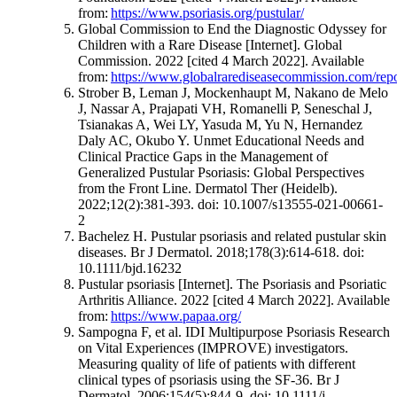
from:
https://www.psoriasis.org/pustular/
Global Commission to End the Diagnostic Odyssey for
Children with a Rare Disease [Internet]. Global
Commission. 2022 [cited 4 March 2022]. Available
from:
https://www.globalrarediseasecommission.com/repo
Strober B, Leman J, Mockenhaupt M, Nakano de Melo
J, Nassar A, Prajapati VH, Romanelli P, Seneschal J,
Tsianakas A, Wei LY, Yasuda M, Yu N, Hernandez
Daly AC, Okubo Y. Unmet Educational Needs and
Clinical Practice Gaps in the Management of
Generalized Pustular Psoriasis: Global Perspectives
from the Front Line. Dermatol Ther (Heidelb).
2022;12(2):381-393. doi: 10.1007/s13555-021-00661-
2
Bachelez H. Pustular psoriasis and related pustular skin
diseases. Br J Dermatol. 2018;178(3):614-618. doi:
10.1111/bjd.16232
Pustular psoriasis [Internet]. The Psoriasis and Psoriatic
Arthritis Alliance. 2022 [cited 4 March 2022]. Available
from:
https://www.papaa.org/
Sampogna F, et al. IDI Multipurpose Psoriasis Research
on Vital Experiences (IMPROVE) investigators.
Measuring quality of life of patients with different
clinical types of psoriasis using the SF-36. Br J
Dermatol. 2006;154(5):844-9. doi: 10.1111/j