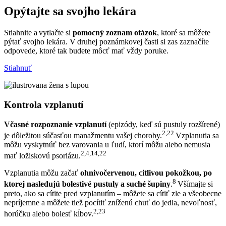
Opýtajte sa svojho lekára
Stiahnite a vytlačte si
pomocný zoznam otázok
, ktoré sa môžete
pýtať svojho lekára. V druhej poznámkovej časti si zas zaznačíte
odpovede, ktoré tak budete môcť mať vždy poruke.
Stiahnuť
Kontrola vzplanutí
Včasné rozpoznanie vzplanutí
(epizódy, keď sú pustuly rozšírené)
2,22
je dôležitou súčasťou manažmentu vašej choroby.
Vzplanutia sa
môžu vyskytnúť bez varovania u ľudí, ktorí môžu alebo nemusia
2,4,14,22
mať ložiskovú psoriázu.
Vzplanutia môžu začať
ohnivočervenou, citlivou pokožkou, po
8
ktorej nasledujú bolestivé pustuly a suché šupiny
.
Všímajte si
preto, ako sa cítite pred vzplanutím – môžete sa cítiť zle a všeobecne
nepríjemne a môžete tiež pocítiť zníženú chuť do jedla, nevoľnosť,
2,23
horúčku alebo bolesť kĺbov.