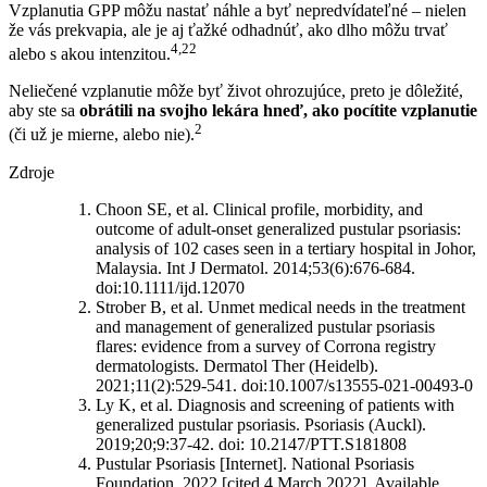
Vzplanutia GPP môžu nastať náhle a byť nepredvídateľné – nielen
že vás prekvapia, ale je aj ťažké odhadnúť, ako dlho môžu trvať
4,22
alebo s akou intenzitou.
Neliečené vzplanutie môže byť život ohrozujúce, preto je dôležité,
aby ste sa
obrátili na svojho lekára hneď, ako pocítite vzplanutie
2
(či už je mierne, alebo nie).
Zdroje
Choon SE, et al. Clinical profile, morbidity, and
outcome of adult-onset generalized pustular psoriasis:
analysis of 102 cases seen in a tertiary hospital in Johor,
Malaysia. Int J Dermatol. 2014;53(6):676-684.
doi:10.1111/ijd.12070
Strober B, et al. Unmet medical needs in the treatment
and management of generalized pustular psoriasis
flares: evidence from a survey of Corrona registry
dermatologists. Dermatol Ther (Heidelb).
2021;11(2):529-541. doi:10.1007/s13555-021-00493-0
Ly K, et al. Diagnosis and screening of patients with
generalized pustular psoriasis. Psoriasis (Auckl).
2019;20;9:37-42. doi: 10.2147/PTT.S181808
Pustular Psoriasis [Internet]. National Psoriasis
Foundation. 2022 [cited 4 March 2022]. Available