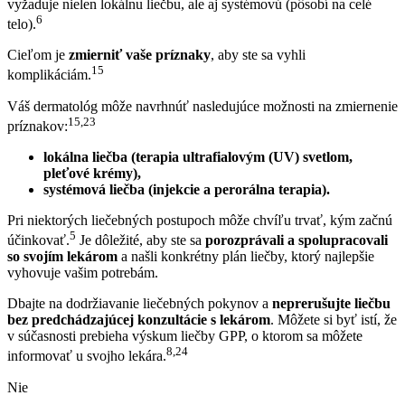
vyžaduje nielen lokálnu liečbu, ale aj systémovú (pôsobí na celé
6
telo).
Cieľom je
zmierniť vaše príznaky
, aby ste sa vyhli
15
komplikáciám.
Váš dermatológ môže navrhnúť nasledujúce možnosti na zmiernenie
15,23
príznakov:
lokálna liečba (terapia ultrafialovým (UV) svetlom,
pleťové krémy),
systémová liečba (injekcie a perorálna terapia).
Pri niektorých liečebných postupoch môže chvíľu trvať, kým začnú
5
účinkovať.
Je dôležité, aby ste sa
porozprávali a spolupracovali
so svojím lekárom
a našli konkrétny plán liečby, ktorý najlepšie
vyhovuje vašim potrebám.
Dbajte na dodržiavanie liečebných pokynov a
neprerušujte liečbu
bez predchádzajúcej konzultácie s lekárom
. Môžete si byť istí, že
v súčasnosti prebieha výskum liečby GPP, o ktorom sa môžete
8,24
informovať u svojho lekára.
Nie