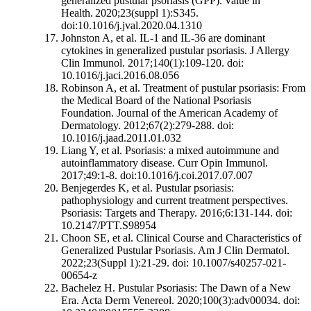
generalized pustular psoriasis (GPP). Value in
Health. 2020;23(suppl 1):S345.
doi:10.1016/j.jval.2020.04.1310
Johnston A, et al. IL-1 and IL-36 are dominant
cytokines in generalized pustular psoriasis. J Allergy
Clin Immunol. 2017;140(1):109-120. doi:
10.1016/j.jaci.2016.08.056
Robinson A, et al. Treatment of pustular psoriasis: From
the Medical Board of the National Psoriasis
Foundation. Journal of the American Academy of
Dermatology. 2012;67(2):279-288. doi:
10.1016/j.jaad.2011.01.032
Liang Y, et al. Psoriasis: a mixed autoimmune and
autoinflammatory disease. Curr Opin Immunol.
2017;49:1-8. doi:10.1016/j.coi.2017.07.007
Benjegerdes K, et al. Pustular psoriasis:
pathophysiology and current treatment perspectives.
Psoriasis: Targets and Therapy. 2016;6:131-144. doi:
10.2147/PTT.S98954
Choon SE, et al. Clinical Course and Characteristics of
Generalized Pustular Psoriasis. Am J Clin Dermatol.
2022;23(Suppl 1):21-29. doi: 10.1007/s40257-021-
00654-z
Bachelez H. Pustular Psoriasis: The Dawn of a New
Era. Acta Derm Venereol. 2020;100(3):adv00034. doi: