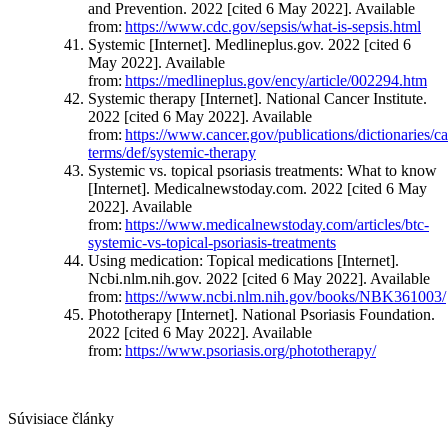
and Prevention. 2022 [cited 6 May 2022]. Available
from:
https://www.cdc.gov/sepsis/what-is-sepsis.html
Systemic [Internet]. Medlineplus.gov. 2022 [cited 6
May 2022]. Available
from:
https://medlineplus.gov/ency/article/002294.htm
Systemic therapy [Internet]. National Cancer Institute.
2022 [cited 6 May 2022]. Available
from:
https://www.cancer.gov/publications/dictionaries/c
terms/def/systemic-therapy
Systemic vs. topical psoriasis treatments: What to know
[Internet]. Medicalnewstoday.com. 2022 [cited 6 May
2022]. Available
from:
https://www.medicalnewstoday.com/articles/btc-
systemic-vs-topical-psoriasis-treatments
Using medication: Topical medications [Internet].
Ncbi.nlm.nih.gov. 2022 [cited 6 May 2022]. Available
from:
https://www.ncbi.nlm.nih.gov/books/NBK361003/
Phototherapy [Internet]. National Psoriasis Foundation.
2022 [cited 6 May 2022]. Available
from:
https://www.psoriasis.org/phototherapy/
Súvisiace články