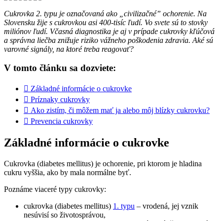
Cukrovka 2. typu je označovaná ako „civilizačné” ochorenie. Na
Slovensku žije s cukrovkou asi 400-tisíc ľudí. Vo svete sú to stovky
miliónov ľudí. Včasná diagnostika je aj v prípade cukrovky kľúčová
a správna liečba znižuje riziko vážneho poškodenia zdravia. Aké sú
varovné signály, na ktoré treba reagovať?
V tomto článku sa dozviete:
Základné informácie o cukrovke
Príznaky cukrovky
Ako zistím, či môžem mať ja alebo môj blízky cukrovku?
Prevencia cukrovky
Základné informácie o cukrovke
Cukrovka (diabetes mellitus) je ochorenie, pri ktorom je hladina
cukru vyššia, ako by mala normálne byť.
Poznáme viaceré typy cukrovky:
cukrovka (diabetes mellitus)
1. typu
– vrodená, jej vznik
nesúvisí so životosprávou,