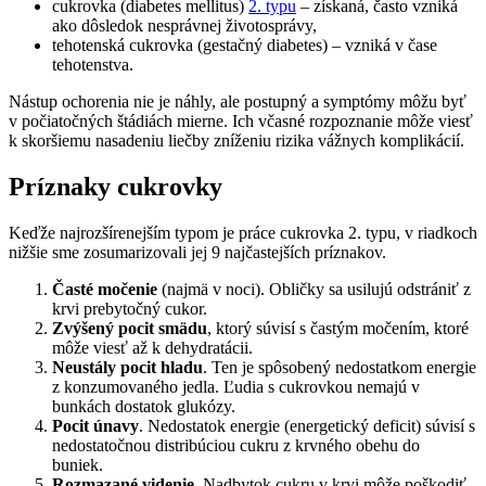
cukrovka (diabetes mellitus)
2. typu
– získaná, často vzniká
ako dôsledok nesprávnej životosprávy,
tehotenská cukrovka (gestačný diabetes) – vzniká v čase
tehotenstva.
Nástup ochorenia nie je náhly, ale postupný a symptómy môžu byť
v počiatočných štádiách mierne. Ich včasné rozpoznanie môže viesť
k skoršiemu nasadeniu liečby zníženiu rizika vážnych komplikácií.
Príznaky cukrovky
Keďže najrozšírenejším typom je práce cukrovka 2. typu, v riadkoch
nižšie sme zosumarizovali jej 9 najčastejších príznakov.
Časté močenie
(najmä v noci). Obličky sa usilujú odstrániť z
krvi prebytočný cukor.
Zvýšený pocit smädu
, ktorý súvisí s častým močením, ktoré
môže viesť až k dehydratácii.
Neustály pocit hladu
. Ten je spôsobený nedostatkom energie
z konzumovaného jedla. Ľudia s cukrovkou nemajú v
bunkách dostatok glukózy.
Pocit únavy
. Nedostatok energie (energetický deficit) súvisí s
nedostatočnou distribúciou cukru z krvného obehu do
buniek.
Rozmazané videnie
. Nadbytok cukru v krvi môže poškodiť