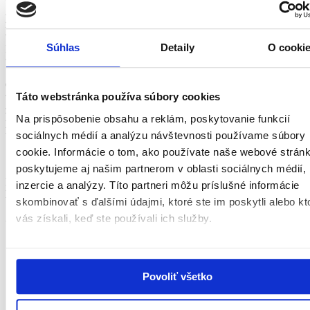
Ak ku tomu pridáme
nezdravú životosprávu spojenú so stresom
,
môžeme si veľmi ľahko spustiť práve cukrovku 2. typu. Často sú
však títo ľudia v tejto situácii trochu nevinne, pretože ide napríklad o
Súhlas
Detaily
O cooki
ľudí pracujúcich v kanceláriách. Kľúčová je preto prevencia a
úprava životného štýlu.
Okrem toho
poisťovňa Generali ponúka aj špeciálne poistenie
, ktoré
Táto webstránka používa súbory cookies
vám môže pomôcť v prípade liečby ochorení zo sedavého
zamestnania. Nezabúdajte však, že prioritou má byť dostatok
Na prispôsobenie obsahu a reklám, poskytovanie funkcií
pohybu, spánok, zdravá strava a pravidelné preventívne prehliadky
u vášho lekára.
sociálnych médií a analýzu návštevnosti používame súbory
cookie. Informácie o tom, ako používate naše webové stránk
poskytujeme aj našim partnerom v oblasti sociálnych médií,
Modrý banner?
inzercie a analýzy. Títo partneri môžu príslušné informácie
Nie
skombinovať s ďalšími údajmi, ktoré ste im poskytli alebo kt
Zdroje
vás získali, keď ste používali ich služby.
https://www.medicalnewstoday.com/articles/323185
https://lekarodporuca.sk/diabetologia/cukrovka
Povoliť všetko
https://www.who.int/news-room/fact-sheets/detail/diabetes