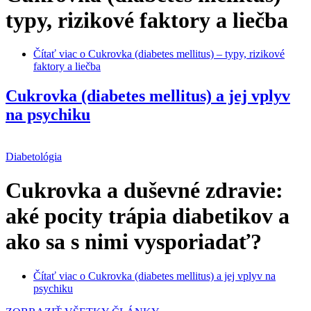
typy, rizikové faktory a liečba
Čítať viac
o Cukrovka (diabetes mellitus) – typy, rizikové
faktory a liečba
Cukrovka (diabetes mellitus) a jej vplyv
na psychiku
Diabetológia
Cukrovka a duševné zdravie:
aké pocity trápia diabetikov a
ako sa s nimi vysporiadať?
Čítať viac
o Cukrovka (diabetes mellitus) a jej vplyv na
psychiku