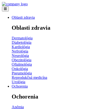
Oblasti zdravia
Oblasti zdravia
Dermatológia
Diabetológia
Kardiológia
Nefrológia
Neurológia
Obezitológia
Oftalmológia
Onkológia
Pneumológia
Reprodukčná medicína
Urológia
Ochorenia
Ochorenia
Anémia