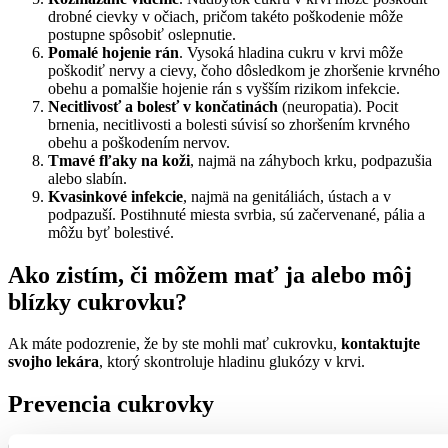
drobné cievky v očiach, pričom takéto poškodenie môže
postupne spôsobiť oslepnutie.
Pomalé hojenie rán
. Vysoká hladina cukru v krvi môže
poškodiť nervy a cievy, čoho dôsledkom je zhoršenie krvného
obehu a pomalšie hojenie rán s vyšším rizikom infekcie.
Necitlivosť a bolesť v končatinách
(neuropatia). Pocit
brnenia, necitlivosti a bolesti súvisí so zhoršením krvného
obehu a poškodením nervov.
Tmavé fľaky na koži
, najmä na záhyboch krku, podpazušia
alebo slabín.
Kvasinkové infekcie
, najmä na genitáliách, ústach a v
podpazuší. Postihnuté miesta svrbia, sú začervenané, pália a
môžu byť bolestivé.
Ako zistím, či môžem mať ja alebo môj
blízky cukrovku?
Ak máte podozrenie, že by ste mohli mať cukrovku,
kontaktujte
svojho lekára
, ktorý skontroluje hladinu glukózy v krvi.
Prevencia cukrovky
Cukrovka postihuje často ľudí, ktorí vedú
sedavý spôsob života
.