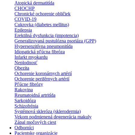
Atopická dermatitída
CHOCHP
Chronické ochorenie obličiek
COVID-19
Cukrovka (diabetes mellitus)
Epilepsia
Erektilná dysfunkcia (impotencia)
Generalizovaná pustulózna psoriáza (GPP)
Hypersenzitívna pneumonitída
Idiopatická pľúcna fibróza
Infarkt myokardu
Neplodnosť
Obezita
Ochorenie koronárnych artérií
Ochorenie periférnych artérií
Pľúcne fibrózy
Rakovina
Reumatoidná artritída
Sarkoidóza
Schizofrénia
Systémová skleróza (sklerodermia)
Vekom podmienená degenerácia makuly
Zápal močových ciest
Odborníci
Pacientske organizácie