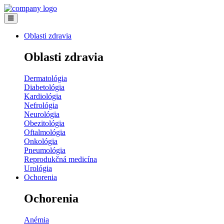
Oblasti zdravia
Oblasti zdravia
Dermatológia
Diabetológia
Kardiológia
Nefrológia
Neurológia
Obezitológia
Oftalmológia
Onkológia
Pneumológia
Reprodukčná medicína
Urológia
Ochorenia
Ochorenia
Anémia