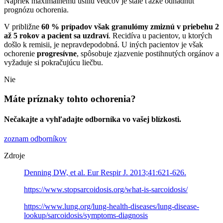
Napriek maximálnemu úsiliu vedcov je stále ťažké odhadnúť
prognózu ochorenia.
V približne
60 % prípadov však granulómy zmiznú v priebehu 2
až 5 rokov a pacient sa uzdraví
. Recidíva u pacientov, u ktorých
došlo k remisii, je nepravdepodobná. U iných pacientov je však
ochorenie
progresívne
, spôsobuje zjazvenie postihnutých orgánov a
vyžaduje si pokračujúcu liečbu.
Nie
Máte príznaky tohto ochorenia?
Nečakajte a vyhľadajte odborníka vo vašej blízkosti.
zoznam odborníkov
Zdroje
Denning DW, et al. Eur Respir J. 2013;41:621-626.
https://www.stopsarcoidosis.org/what-is-sarcoidosis/
https://www.lung.org/lung-health-diseases/lung-disease-
lookup/sarcoidosis/symptoms-diagnosis