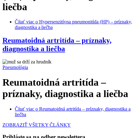
liečba
Čítať viac
o Hypersenzitívna pneumonitída (HP) – príznaky,
diagnostika a liečba
Reumatoidná artritída – príznaky,
diagnostika a liečba
Pneumológia
Reumatoidná artritída –
príznaky, diagnostika a liečba
Čítať viac
o Reumatoidná artritída – príznaky, diagnostika a
liečba
ZOBRAZIŤ VŠETKY ČLÁNKY
Prihláste sa na odber newslettera