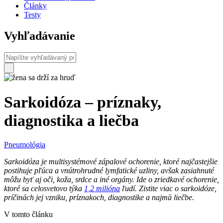
Články
Testy
Vyhľadávanie
Sarkoidóza – príznaky,
diagnostika a liečba
Pneumológia
Sarkoidóza je multisystémové zápalové ochorenie, ktoré najčastejšie
postihuje pľúca a vnútrohrudné lymfatické uzliny, avšak zasiahnuté
môžu byť aj oči, koža, srdce a iné orgány. Ide o zriedkavé ochorenie,
ktoré sa celosvetovo týka
1,2 milióna
ľudí
. Zistite viac o sarkoidóze,
príčinách jej vzniku, príznakoch, diagnostike a najmä liečbe.
V tomto článku