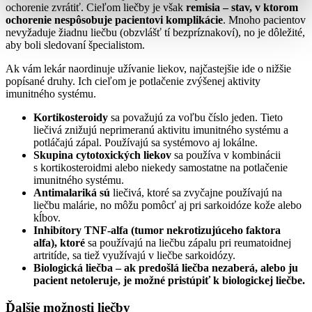
ochorenie zvrátiť. Cieľom liečby je však
remisia – stav, v ktorom
ochorenie nespôsobuje pacientovi komplikácie
. Mnoho pacientov
nevyžaduje žiadnu liečbu (obzvlášť tí bezpríznakoví), no je dôležité,
aby boli sledovaní špecialistom.
Ak vám lekár naordinuje užívanie liekov, najčastejšie ide o nižšie
popísané druhy. Ich cieľom je potlačenie zvýšenej aktivity
imunitného systému.
Kortikosteroidy
sa považujú za voľbu číslo jeden. Tieto
liečivá znižujú neprimeranú aktivitu imunitného systému a
potláčajú zápal. Používajú sa systémovo aj lokálne.
Skupina cytotoxických liekov
sa používa v kombinácii
s kortikosteroidmi alebo niekedy samostatne na potlačenie
imunitného systému.
Antimalariká
sú
liečivá, ktoré sa zvyčajne používajú na
liečbu malárie, no môžu pomôcť aj pri sarkoidóze kože alebo
kĺbov.
Inhibítory TNF-alfa (tumor nekrotizujúceho faktora
alfa)
, ktoré
sa používajú na liečbu zápalu pri reumatoidnej
artritíde, sa tiež využívajú v liečbe sarkoidózy.
Biologická liečba
– ak predošlá liečba nezaberá, alebo ju
pacient netoleruje, je možné pristúpiť k biologickej liečbe.
Ďalšie možnosti liečby