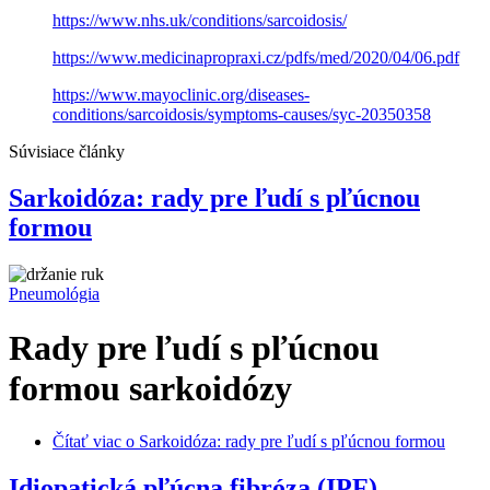
https://www.nhs.uk/conditions/sarcoidosis/
https://www.medicinapropraxi.cz/pdfs/med/2020/04/06.pdf
https://www.mayoclinic.org/diseases-
conditions/sarcoidosis/symptoms-causes/syc-20350358
Súvisiace články
Sarkoidóza: rady pre ľudí s pľúcnou
formou
Pneumológia
Rady pre ľudí s pľúcnou
formou sarkoidózy
Čítať viac
o Sarkoidóza: rady pre ľudí s pľúcnou formou
Idiopatická pľúcna fibróza (IPF) –