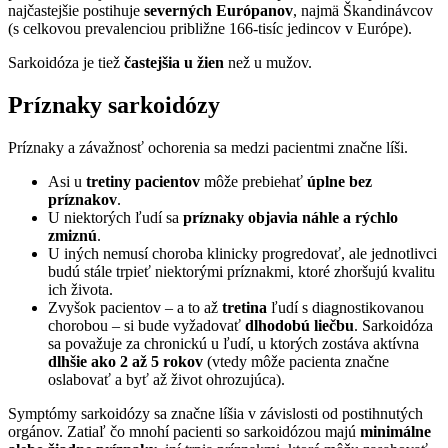
najčastejšie postihuje
severných Európanov
, najmä Škandinávcov
(s celkovou prevalenciou približne 166-tisíc jedincov v Európe).
Sarkoidóza je tiež
častejšia u žien
než u mužov.
Príznaky sarkoidózy
Príznaky a závažnosť ochorenia sa medzi pacientmi značne líši.
Asi u
tretiny pacientov
môže prebiehať
úplne bez
príznakov
.
U niektorých ľudí sa
príznaky objavia náhle a rýchlo
zmiznú
.
U iných nemusí choroba klinicky progredovať, ale jednotlivci
budú stále trpieť niektorými príznakmi, ktoré zhoršujú kvalitu
ich života.
Zvyšok pacientov – a to až
tretina
ľudí s diagnostikovanou
chorobou – si bude vyžadovať
dlhodobú liečbu
. Sarkoidóza
sa považuje za chronickú u ľudí, u ktorých zostáva aktívna
dlhšie ako 2 až 5 rokov
(vtedy môže pacienta značne
oslabovať a byť až život ohrozujúca).
Symptómy sarkoidózy sa značne líšia v závislosti od postihnutých
orgánov. Zatiaľ čo mnohí pacienti so sarkoidózou majú
minimálne