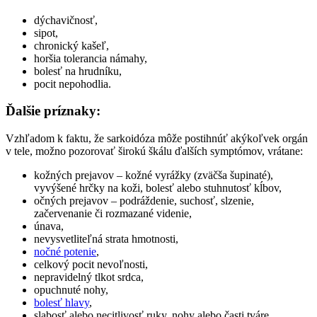
dýchavičnosť,
sipot,
chronický kašeľ,
horšia tolerancia námahy,
bolesť na hrudníku,
pocit nepohodlia.
Ďalšie príznaky:
Vzhľadom k faktu, že sarkoidóza môže postihnúť akýkoľvek orgán
v tele, možno pozorovať širokú škálu ďalších symptómov, vrátane:
kožných prejavov – kožné vyrážky (zväčša šupinaté),
vyvýšené hrčky na koži, bolesť alebo stuhnutosť kĺbov,
očných prejavov – podráždenie, suchosť, slzenie,
začervenanie či rozmazané videnie,
únava,
nevysvetliteľná strata hmotnosti,
nočné potenie
,
celkový pocit nevoľnosti,
nepravidelný tlkot srdca,
opuchnuté nohy,
bolesť hlavy
,
slabosť alebo necitlivosť ruky, nohy alebo časti tváre,