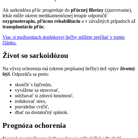
Ak sarkoidóza pľúc progreduje do
pľúcnej fibrózy
(zjazvovanie),
lekár môže okrem medikamentóznej terapie odporučiť
oxygenoterapiu, pľúcnu rehabilitáciu
a v závažných prípadoch až
transplantáciu pľúc
.
Viac si možnostiach doplnkovej liečby môžete prečítať v tomto
článku.
Život so sarkoidózou
Na vývoj ochorenia má (okrem prepísanej liečby) tiež vplyv
životný
štýl
. Odporúča sa preto:
skončiť s fajčením,
vyvážene sa stravovať,
udržiavať si zdravú hmotnosť,
redukovať stres,
pravidelne cvičiť,
dbať na dostatočný spánok.
Prognóza ochorenia