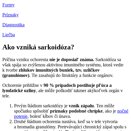
Formy
Príznaky
Diagnostika
Liečba
Ako vzniká sarkoidóza?
Príčina vzniku ochorenia
nie je doposiaľ známa.
Sarkoidóza sa
však spája so zvýšenou aktivitou imunitného systému, ktorá vedie
k tvorbe
zhlukov imunitných buniek, tzv. uzlíčkov
(granulómov)
. Tie zasahujú do štruktúry a funkcie orgánov.
Ochorenie približne v
90 % prípadoch postihuje pľúca a
lymfatické uzliny
, ale môže poškodiť takmer akýkoľvek orgán v
tele.
Prvým štádiom sarkoidózy je
vznik zápalu
. Ten môže
spočiatku spôsobiť
príznaky podobné chrípke
, ako je
nočné
potenie
, bolesť kĺbov či únava.
Druhé štádium ochorenia nastáva, keď sa v tele vytvoria
a hromadia granulómy. Pretrvávajúci chronický zápal spolu s