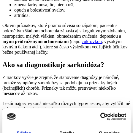
zmena farby nosa, líc, pier a uší,
opuch a bolestivosť svalov,
artritída.
Okrem príznakov, ktoré priamo súvisia so zápalom, pacienti s
pokročilým štádiom ochorenia zápasia aj s kognitívnym zlyhaním,
neuropatiou malých vlákien, obmedzením cvičenia, depresiou a
inými pridruženými ochoreniami
(napr.
cukrovkou
, vysokým
krvným tlakom atď.), ktoré sú často výsledkom vedľajších účinkov
bežne používanej liečby.
Ako sa diagnostikuje sarkoidóza?
Z riadkov vyššie je zrejmé, že stanovenie diagnózy je náročné,
pretože symptómy sarkoidózy sa podobajú na príznaky iných
(bežnejších) chorôb. Príznaky tak môžu pretrvávať niekoľko
mesiacov až rokov.
Lekár najprv vykoná niekoľko rôznych typov testov, aby vylúčil iné
ochorenia ako zdroj príznakov.
Medzi diagnostické metódy patria:
Funkčné vyšetrenie pľúc
– porucha pľúcnych funkcií je
Súhlas
Detaily
O cookies