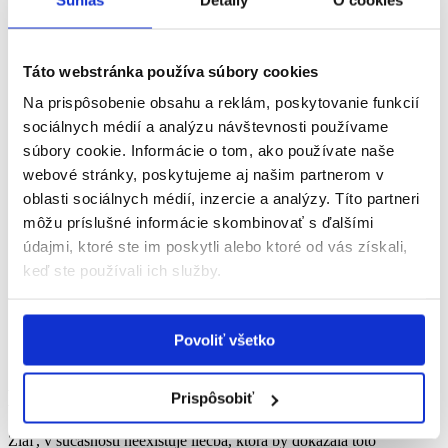
prítomna asi u 20 až 30 % pacientov v počiatočnom štádiu a
až u 80 % pacientov s pokročilejším štádiom ochorenia.
Röntgen hrudníka
(skiagrafia hrudníka) – rádiologická
vyšetrovacia metóda hrudníka je základným vyšetrením nielen
Táto webstránka používa súbory cookies
pre stanovenie diagnózy, ale predovšetkým pre určenie štádia
Na prispôsobenie obsahu a reklám, poskytovanie funkcií
ochorenia a dokáže odhaliť aj bezpríznakovú sarkoidózu.
Laboratórne biochemické vyšetrenia
– laboratórne markery
sociálnych médií a analýzu návštevnosti používame
zápalu, ako je zvýšená sedimentácia červených krviniek
súbory cookie. Informácie o tom, ako používate naše
a zvýšené CRP.
webové stránky, poskytujeme aj našim partnerom v
CT
s
vysokou rozlišovacou schopnostou
(
high resolution
computed tomography
, HRCT) predstavuje v súčasnej dobe
oblasti sociálnych médií, inzercie a analýzy. Títo partneri
jedno z rozhodujúcich vyšetrení pri pľúcnej lokalizácii
môžu príslušné informácie skombinovať s ďalšími
sarkoidózy.
údajmi, ktoré ste im poskytli alebo ktoré od vás získali,
Magnetická rezonancia (MR)
má význam pri podozrení na
neurosarkoidózu a umožňuje presnejšie posúdenie sarkoidózy
keď ste používali ich služby.
pohybového ústrojenstva (kosti, kĺby).
Sonografické vyšetrenie
– používa sa na posúdenie krčnej
lymfadenopatie.
Pozitronová emisná tomografia (PET/CT)
– používa sa na
Povoliť všetko
posúdenie mimopľúcneho poškodenia a stavu ochorenia.
Liečba sarkoidózy
Prispôsobiť
Žiaľ, v súčasnosti neexistuje liečba, ktorá by dokázala toto