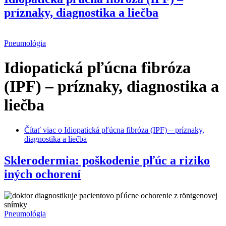
príznaky, diagnostika a liečba
Pneumológia
Idiopatická pľúcna fibróza
(IPF) – príznaky, diagnostika a
liečba
Čítať viac
o Idiopatická pľúcna fibróza (IPF) – príznaky,
diagnostika a liečba
Sklerodermia: poškodenie pľúc a riziko
iných ochorení
Pneumológia