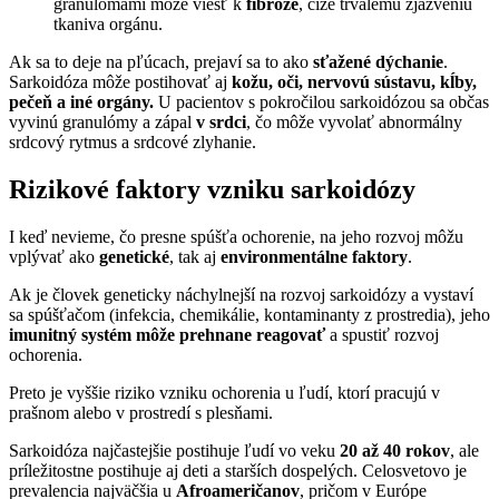
granulómami môže viesť k
fibróze
, čiže trvalému zjazveniu
tkaniva orgánu.
Ak sa to deje na pľúcach, prejaví sa to ako
sťažené dýchanie
.
Sarkoidóza môže postihovať aj
kožu, oči, nervovú sústavu, kĺby,
pečeň a iné orgány.
U pacientov s pokročilou sarkoidózou sa občas
vyvinú granulómy a zápal
v srdci
, čo môže vyvolať abnormálny
srdcový rytmus a srdcové zlyhanie.
Rizikové faktory vzniku sarkoidózy
I keď nevieme, čo presne spúšťa ochorenie, na jeho rozvoj môžu
vplývať ako
genetické
, tak aj
environmentálne faktory
.
Ak je človek geneticky náchylnejší na rozvoj sarkoidózy a vystaví
sa spúšťačom (infekcia, chemikálie, kontaminanty z prostredia), jeho
imunitný systém môže prehnane reagovať
a spustiť rozvoj
ochorenia.
Preto je vyššie riziko vzniku ochorenia u ľudí, ktorí pracujú v
prašnom alebo v prostredí s plesňami.
Sarkoidóza najčastejšie postihuje ľudí vo veku
20 až 40 rokov
, ale
príležitostne postihuje aj deti a starších dospelých. Celosvetovo je
prevalencia najväčšia u
Afroameričanov
, pričom v Európe