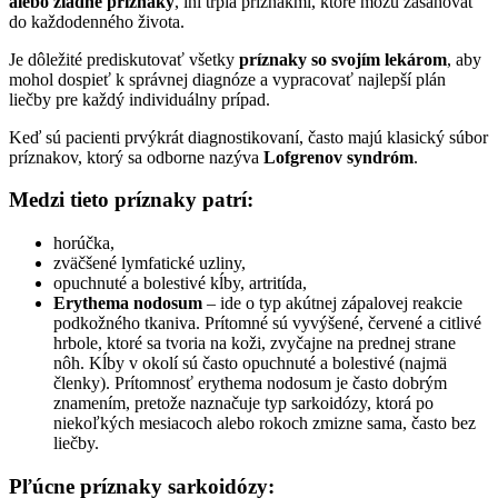
alebo žiadne príznaky
, iní trpia príznakmi, ktoré môžu zasahovať
do každodenného života.
Je dôležité prediskutovať všetky
príznaky so svojím lekárom
, aby
mohol dospieť k správnej diagnóze a vypracovať najlepší plán
liečby pre každý individuálny prípad.
Keď sú pacienti prvýkrát diagnostikovaní, často majú klasický súbor
príznakov, ktorý sa odborne nazýva
Lofgrenov syndróm
.
Medzi tieto príznaky patrí:
horúčka,
zväčšené lymfatické uzliny,
opuchnuté a bolestivé kĺby, artritída,
Erythema nodosum
– ide o typ akútnej zápalovej reakcie
podkožného tkaniva. Prítomné sú vyvýšené, červené a citlivé
hrbole, ktoré sa tvoria na koži, zvyčajne na prednej strane
nôh. Kĺby v okolí sú často opuchnuté a bolestivé (najmä
členky). Prítomnosť erythema nodosum je často dobrým
znamením, pretože naznačuje typ sarkoidózy, ktorá po
niekoľkých mesiacoch alebo rokoch zmizne sama, často bez
liečby.
Pľúcne príznaky sarkoidózy: