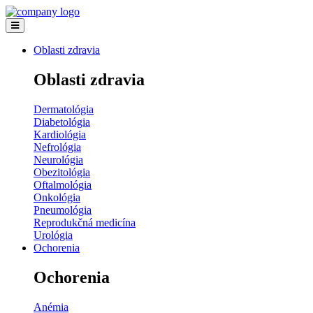
Oblasti zdravia
Oblasti zdravia
Dermatológia
Diabetológia
Kardiológia
Nefrológia
Neurológia
Obezitológia
Oftalmológia
Onkológia
Pneumológia
Reprodukčná medicína
Urológia
Ochorenia
Ochorenia
Anémia