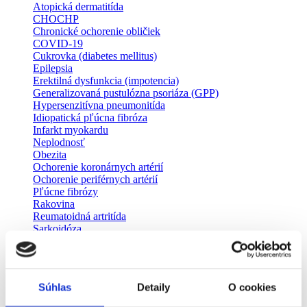
Atopická dermatitída
CHOCHP
Chronické ochorenie obličiek
COVID-19
Cukrovka (diabetes mellitus)
Epilepsia
Erektilná dysfunkcia (impotencia)
Generalizovaná pustulózna psoriáza (GPP)
Hypersenzitívna pneumonitída
Idiopatická pľúcna fibróza
Infarkt myokardu
Neplodnosť
Obezita
Ochorenie koronárnych artérií
Ochorenie periférnych artérií
Pľúcne fibrózy
Rakovina
Reumatoidná artritída
Sarkoidóza
Schizofrénia
Systémová skleróza (sklerodermia)
Vekom podmienená degenerácia makuly
Zápal močových ciest
Súhlas
Detaily
O cookies
Odborníci
Pacientske organizácie