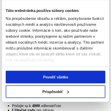
Články
Testy
Táto webstránka používa súbory cookies
Vyhľadávanie
Na prispôsobenie obsahu a reklám, poskytovanie funkcií
sociálnych médií a analýzu návštevnosti používame
súbory cookie. Informácie o tom, ako používate naše
webové stránky, poskytujeme aj našim partnerom v
oblasti sociálnych médií, inzercie a analýzy. Títo partneri
Všetky články kategórie
môžu príslušné informácie skombinovať s ďalšími
údajmi, ktoré ste im poskytli alebo ktoré od vás získali,
Urológia
keď ste používali ich služby.
Život s chronickou cystitídou (zápalom močových ciest)
6 minút čítania
Povoliť všetko
Urológia
Chronický zápal močových ciest – moderná a účinná liečba
6 minút čítania
Prispôsobiť
Prihláste sa na odber newslettera
Pridajte sa k
4000
odberateľom
Užitočné rady
pre zdravie