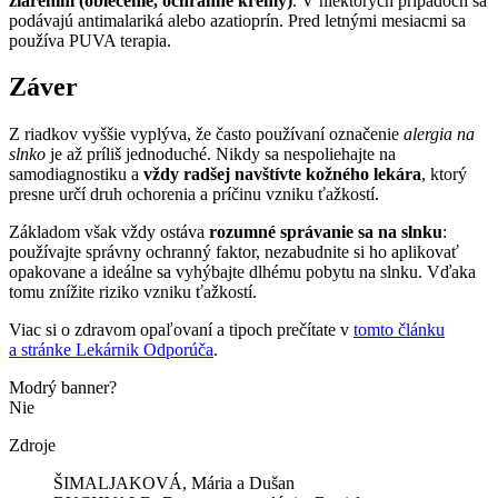
žiarením (oblečenie, ochranné krémy)
. V niektorých prípadoch sa
podávajú antimalariká alebo azatioprín. Pred letnými mesiacmi sa
používa PUVA terapia.
Záver
Z riadkov vyššie vyplýva, že často používaní označenie
alergia na
slnko
je až príliš jednoduché. Nikdy sa nespoliehajte na
samodiagnostiku a
vždy radšej navštívte kožného lekára
, ktorý
presne určí druh ochorenia a príčinu vzniku ťažkostí.
Základom však vždy ostáva
rozumné správanie sa na slnku
:
používajte správny ochranný faktor, nezabudnite si ho aplikovať
opakovane a ideálne sa vyhýbajte dlhému pobytu na slnku. Vďaka
tomu znížite riziko vzniku ťažkostí.
Viac si o zdravom opaľovaní a tipoch prečítate v
tomto článku
a stránke Lekárnik Odporúča
.
Modrý banner?
Nie
Zdroje
ŠIMALJAKOVÁ, Mária a Dušan