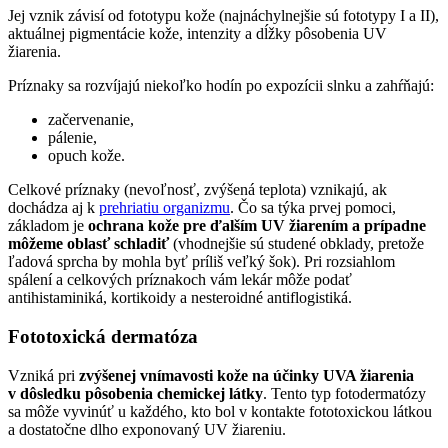
Jej vznik závisí od fototypu kože (najnáchylnejšie sú fototypy I a II),
aktuálnej pigmentácie kože, intenzity a dĺžky pôsobenia UV
žiarenia.
Príznaky sa rozvíjajú niekoľko hodín po expozícii slnku a zahŕňajú:
začervenanie,
pálenie,
opuch kože.
Celkové príznaky (nevoľnosť, zvýšená teplota) vznikajú, ak
dochádza aj k
prehriatiu organizmu
. Čo sa týka prvej pomoci,
základom je
ochrana kože pre ďalším UV žiarením a prípadne
môžeme oblasť schladiť
(vhodnejšie sú studené obklady, pretože
ľadová sprcha by mohla byť príliš veľký šok). Pri rozsiahlom
spálení a celkových príznakoch vám lekár môže podať
antihistaminiká, kortikoidy a nesteroidné antiflogistiká.
Fototoxická dermatóza
Vzniká pri
zvýšenej vnímavosti kože na účinky UVA žiarenia
v dôsledku pôsobenia chemickej látky
. Tento typ fotodermatózy
sa môže vyvinúť u každého, kto bol v kontakte fototoxickou látkou
a dostatočne dlho exponovaný UV žiareniu.