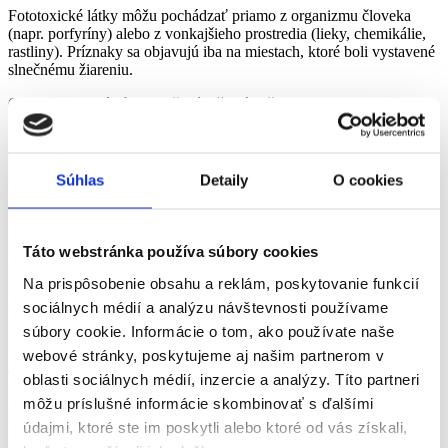
Fototoxické látky môžu pochádzať priamo z organizmu človeka
(napr. porfyríny) alebo z vonkajšieho prostredia (lieky, chemikálie,
rastliny). Príznaky sa objavujú iba na miestach, ktoré boli vystavené
slnečnému žiareniu.
Charakteristické sú ohraničené ložiská začervenania a opuch,
prípadne až pľuzgiere. Následne vzniká pigmentácia, ktorá
pretrváva mesiace. V liečbe je dôležité
chrániť sa pred UV
žiarením, identifikovať fototoxickú látku a lokálne aplikovať
kortikoidy
, ktoré vám predpíše lekár.
Súhlas
Detaily
O cookies
Oppenheim dermatitída
Táto webstránka používa súbory cookies
Tento typ fototoxickej dermatitídy sa typicky objavuje v letných
mesiacoch. Fototoxicky pôsobiacou látkou sú
furokumaríny
Na prispôsobenie obsahu a reklám, poskytovanie funkcií
rastlinného pôvodu
(nachádzajú sa napríklad v mrkve, petržlene,
sociálnych médií a analýzu návštevnosti používame
iskerníku, bedrovníku, boľševníku...). Tie dobre prenikajú vlhkou
pokožkou, ktorá keď je následne exponovaná UV žiareniu, vznikajú
súbory cookie. Informácie o tom, ako používate naše
príznaky ochorenia.
webové stránky, poskytujeme aj našim partnerom v
Typický príklad je, keď si človek po kúpaní (alebo keď je spotený),
oblasti sociálnych médií, inzercie a analýzy. Títo partneri
ľahne do trávy a opaľuje sa. Prípadne keď kráča mokrými nohami
môžu príslušné informácie skombinovať s ďalšími
po tráve. Príznaky sa objavujú iba na mieste kontaktu s trávou.
údajmi, ktoré ste im poskytli alebo ktoré od vás získali,
Ide o začervenanie s pľuzgierikmi na povrchu a pridať sa môže aj