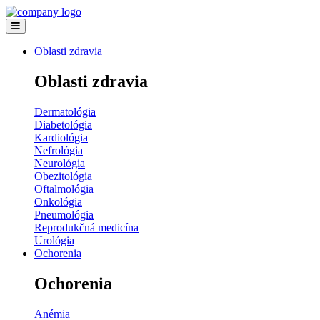
Oblasti zdravia
Oblasti zdravia
Dermatológia
Diabetológia
Kardiológia
Nefrológia
Neurológia
Obezitológia
Oftalmológia
Onkológia
Pneumológia
Reprodukčná medicína
Urológia
Ochorenia
Ochorenia
Anémia