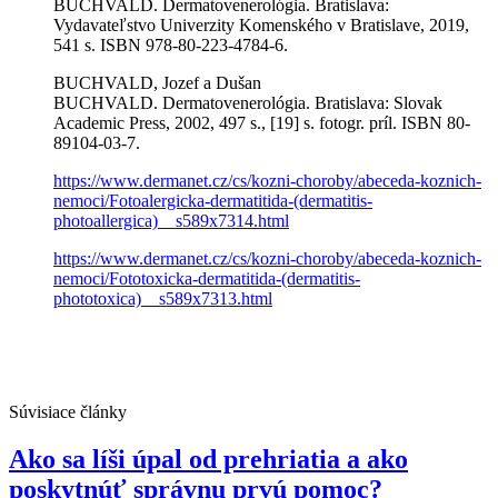
BUCHVALD. Dermatovenerológia. Bratislava:
Vydavateľstvo Univerzity Komenského v Bratislave, 2019,
541 s. ISBN 978-80-223-4784-6.
BUCHVALD, Jozef a Dušan
BUCHVALD. Dermatovenerológia. Bratislava: Slovak
Academic Press, 2002, 497 s., [19] s. fotogr. príl. ISBN 80-
89104-03-7.
https://www.dermanet.cz/cs/kozni-choroby/abeceda-koznich-
nemoci/Fotoalergicka-dermatitida-(dermatitis-
photoallergica)__s589x7314.html
https://www.dermanet.cz/cs/kozni-choroby/abeceda-koznich-
nemoci/Fototoxicka-dermatitida-(dermatitis-
phototoxica)__s589x7313.html
Súvisiace články
Ako sa líši úpal od prehriatia a ako
poskytnúť správnu prvú pomoc?