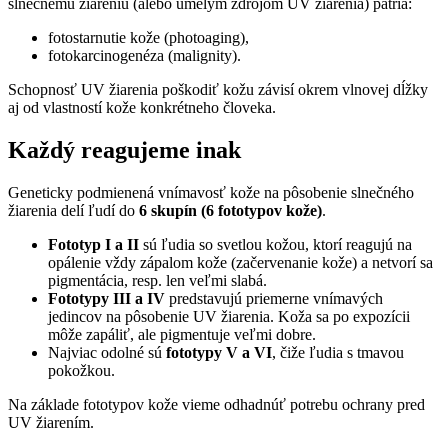
slnečnému žiareniu (alebo umelým zdrojom UV žiarenia) patria:
fotostarnutie kože (photoaging),
fotokarcinogenéza (malignity).
Schopnosť UV žiarenia poškodiť kožu závisí okrem vlnovej dĺžky
aj od vlastností kože konkrétneho človeka.
Každý reagujeme inak
Geneticky podmienená vnímavosť kože na pôsobenie slnečného
žiarenia delí ľudí do
6 skupín (6 fototypov kože)
.
Fototyp I a II
sú ľudia so svetlou kožou, ktorí reagujú na
opálenie vždy zápalom kože (začervenanie kože) a netvorí sa
pigmentácia, resp. len veľmi slabá.
Fototypy III a IV
predstavujú priemerne vnímavých
jedincov na pôsobenie UV žiarenia. Koža sa po expozícii
môže zapáliť, ale pigmentuje veľmi dobre.
Najviac odolné sú
fototypy V a VI
, čiže ľudia s tmavou
pokožkou.
Na základe fototypov kože vieme odhadnúť potrebu ochrany pred
UV žiarením.