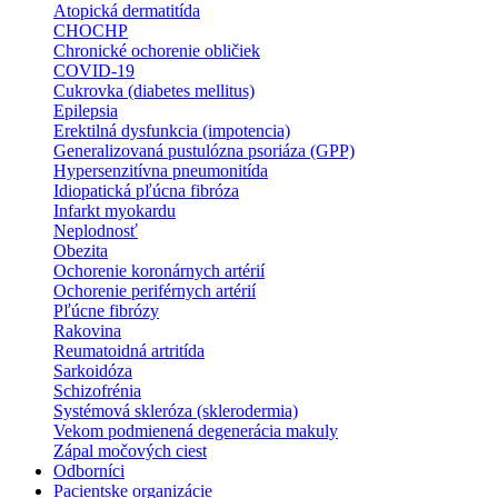
Atopická dermatitída
CHOCHP
Chronické ochorenie obličiek
COVID-19
Cukrovka (diabetes mellitus)
Epilepsia
Erektilná dysfunkcia (impotencia)
Generalizovaná pustulózna psoriáza (GPP)
Hypersenzitívna pneumonitída
Idiopatická pľúcna fibróza
Infarkt myokardu
Neplodnosť
Obezita
Ochorenie koronárnych artérií
Ochorenie periférnych artérií
Pľúcne fibrózy
Rakovina
Reumatoidná artritída
Sarkoidóza
Schizofrénia
Systémová skleróza (sklerodermia)
Vekom podmienená degenerácia makuly
Zápal močových ciest
Odborníci
Pacientske organizácie