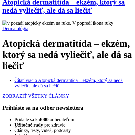
Atopická dermatitída – ekzém, ktorý sa
nedá vyliečiť, ale dá sa liečiť
Dermatológia
Atopická dermatitída – ekzém,
ktorý sa nedá vyliečiť, ale dá sa
liečiť
Čítať viac
o Atopická dermatitída – ekzém, ktorý sa nedá
vyliečiť, ale dá sa liečiť
ZOBRAZIŤ VŠETKY ČLÁNKY
Prihláste sa na odber newslettera
Pridajte sa k
4000
odberateľom
Užitočné rady
pre zdravie
Články, testy, videá, podcasty