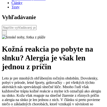
Články
Testy
Vyhľadávanie
Kožná reakcia po pobyte na
slnku? Alergia je však len
jednou z príčin
Leto je pre mnohých obľúbeným ročným obdobím. Dovolenky,
pobyt v prírode, letné športy, grilovačky – pri všetkých týchto
aktivitách nás sprevádzajú slnečné lúče. Mnoho ľudí však
každoročne trápia kožné reakcie a mylne ich označujú ako alergiu
na slnko. Koža však reaguje na slnečné žiarenie z rôznych príčin
a alergia na slnko je len jednou z nich. V článku si preto povieme
niečo o základných chorobách, ktoré vznikajú v súvislosti so