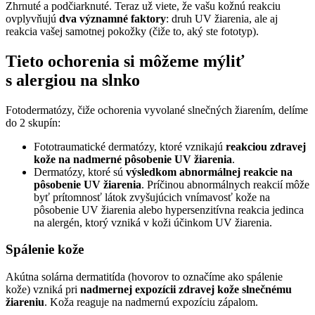
Zhrnuté a podčiarknuté. Teraz už viete, že vašu kožnú reakciu
ovplyvňujú
dva významné faktory
: druh UV žiarenia, ale aj
reakcia vašej samotnej pokožky (čiže to, aký ste fototyp).
Tieto ochorenia si môžeme mýliť
s alergiou na slnko
Fotodermatózy, čiže ochorenia vyvolané slnečných žiarením, delíme
do 2 skupín:
Fototraumatické dermatózy, ktoré vznikajú
reakciou zdravej
kože na nadmerné pôsobenie UV žiarenia
.
Dermatózy, ktoré sú
výsledkom abnormálnej reakcie na
pôsobenie UV žiarenia
. Príčinou abnormálnych reakcií môže
byť prítomnosť látok zvyšujúcich vnímavosť kože na
pôsobenie UV žiarenia alebo hypersenzitívna reakcia jedinca
na alergén, ktorý vzniká v koži účinkom UV žiarenia.
Spálenie kože
Akútna solárna dermatitída (hovorov to označíme ako spálenie
kože) vzniká pri
nadmernej expozícii zdravej kože slnečnému
žiareniu
. Koža reaguje na nadmernú expozíciu zápalom.