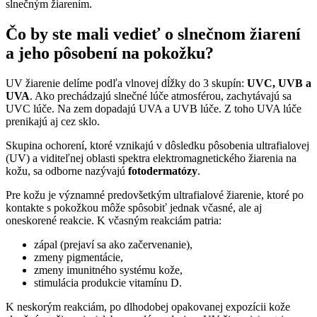
slnečným žiarením.
Čo by ste mali vedieť o slnečnom žiarení
a jeho pôsobení na pokožku?
UV žiarenie delíme podľa vlnovej dĺžky do 3 skupín:
UVC, UVB a
UVA
. Ako prechádzajú slnečné lúče atmosférou, zachytávajú sa
UVC lúče. Na zem dopadajú UVA a UVB lúče. Z toho UVA lúče
prenikajú aj cez sklo.
Skupina ochorení, ktoré vznikajú v dôsledku pôsobenia ultrafialovej
(UV) a viditeľnej oblasti spektra elektromagnetického žiarenia na
kožu, sa odborne nazývajú
fotodermatózy
.
Pre kožu je významné predovšetkým ultrafialové žiarenie, ktoré po
kontakte s pokožkou môže spôsobiť jednak včasné, ale aj
oneskorené reakcie. K včasným reakciám patria:
zápal (prejaví sa ako začervenanie),
zmeny pigmentácie,
zmeny imunitného systému kože,
stimulácia produkcie vitamínu D.
K neskorým reakciám, po dlhodobej opakovanej expozícii kože