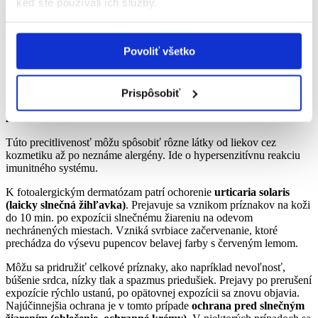
keď ste používali ich služby.
svrbenie a pálenie. Po ústupe príznakov sa rozvíja pigmentácia,
ktorá pretrváva mesiace. Na liečbu sa využívajú
lokálne kortikoidy
a celkové antihistaminiká
.
Povoliť všetko
Fotoalergická dermatóza (alergia na slnko)
Fotoalergická dermatóza vzniká u osôb, u ktorých sa vytvorila
Prispôsobiť
precitlivenosť na alergén, ktorý vzniká v koži po účinku UV
žiarenia
.
Túto precitlivenosť môžu spôsobiť rôzne látky od liekov cez
kozmetiku až po neznáme alergény. Ide o hypersenzitívnu reakciu
imunitného systému.
K fotoalergickým dermatózam patrí ochorenie
urticaria solaris
(laicky slnečná žihľavka)
. Prejavuje sa vznikom príznakov na koži
do 10 min. po expozícii slnečnému žiareniu na odevom
nechránených miestach. Vzniká svrbiace začervenanie, ktoré
prechádza do výsevu pupencov belavej farby s červeným lemom.
Môžu sa pridružiť celkové príznaky, ako napríklad nevoľnosť,
búšenie srdca, nízky tlak a spazmus priedušiek. Prejavy po prerušení
expozície rýchlo ustanú, po opätovnej expozícii sa znovu objavia.
Najúčinnejšia ochrana je v tomto prípade
ochrana pred slnečným