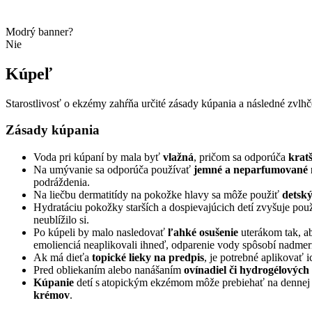
Modrý banner?
Nie
Kúpeľ
Starostlivosť o ekzémy zahŕňa určité zásady kúpania a následné zvlh
Zásady kúpania
Voda pri kúpaní by mala byť
vlažná
, pričom sa odporúča
krat
Na umývanie sa odporúča používať
jemné a neparfumované m
podráždenia.
Na liečbu dermatitídy na pokožke hlavy sa môže použiť
detsk
Hydratáciu pokožky starších a dospievajúcich detí zvyšuje po
neublížilo si.
Po kúpeli by malo nasledovať
ľahké osušenie
uterákom tak, a
emolienciá neaplikovali ihneď, odparenie vody spôsobí nadm
Ak má dieťa
topické lieky na predpis
, je potrebné aplikovať 
Pred obliekaním alebo nanášaním
ovínadiel či hydrogélových
Kúpanie
detí s atopickým ekzémom môže prebiehať na dennej
krémov
.