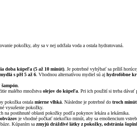
čovanie pokožky, aby sa v nej udržala voda a ostala hydratovaná.
šia doba kúpeľa (5 až 10 minút)
. Je potrebné vyhýbať sa príliš horúce
ydlá s pH 5 až 6
. Vhodnou alternatívou mydiel sú aj
hydrofóbne k
ý šampón
.
užitie malého množstva
olejov do kúpeľa
. Pri ich použití si treba dáv
by pokožka ostala
mierne vlhká
. Následne je potrebné do
troch minút
erné vysušenie pokožky.
ich na postihnuté oblasti pokožky podľa pokynov lekára a lekárnika.
 obväzov
je vhodné počkať niekoľko minút, aby sa emoliencium vstre
 báze. Kúpaním sa
zmyjú dráždivé látky z pokožky, odstránia šupin