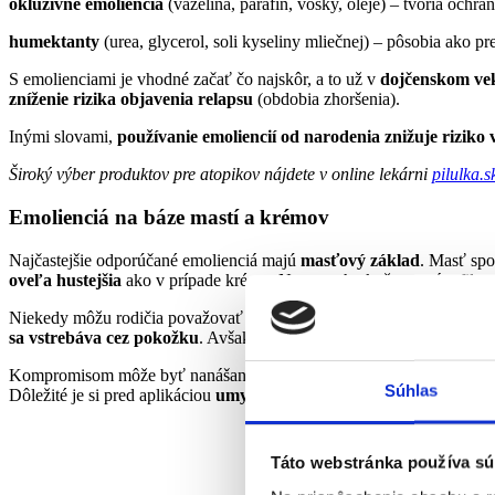
okluzívne emolienciá
(vazelína, parafín, vosky, oleje) – tvoria och
humektanty
(urea, glycerol, soli kyseliny mliečnej) – pôsobia ako 
S emolienciami je vhodné začať čo najskôr, a to už v
dojčenskom ve
zníženie rizika objavenia relapsu
(obdobia zhoršenia).
Inými slovami,
používanie emoliencií od narodenia znižuje riziko
Široký výber produktov pre atopikov nájdete v online lekárni
pilulka.s
Emolienciá na báze mastí a krémov
Najčastejšie odporúčané emolienciá majú
masťový základ
. Masť spo
oveľa hustejšia
ako v prípade krému. Na povrchu kože vytvára film 
Niekedy môžu rodičia považovať prípravky na báze mastí za príliš ma
sa vstrebáva cez pokožku
. Avšak z dôvodu slabších okluzívnych ú
Kompromisom môže byť nanášanie
krémov ráno
a aplikácia prípra
Súhlas
Dôležité je si pred aplikáciou
umyť ruky
aby sa nezaniesla na postihn
Táto webstránka používa sú