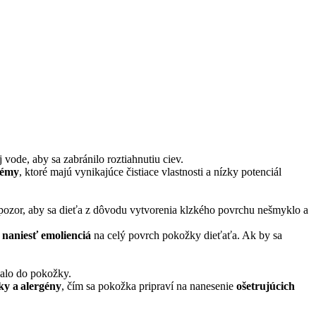
j vode, aby sa zabránilo roztiahnutiu ciev.
rémy
, ktoré majú vynikajúce čistiace vlastnosti a nízky potenciál
ať pozor, aby sa dieťa z dôvodu vytvorenia klzkého povrchu nešmyklo a
 naniesť emolienciá
na celý povrch pokožky dieťaťa. Ak by sa
balo do pokožky.
ky a alergény
, čím sa pokožka pripraví na nanesenie
ošetrujúcich