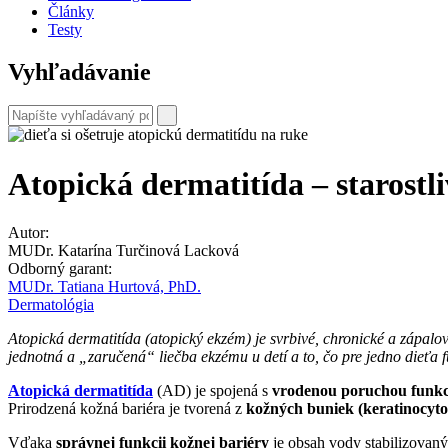
Články
Testy
Vyhľadávanie
Atopická dermatitída – starostl
Autor:
MUDr. Katarína Turčinová Lacková
Odborný garant:
MUDr. Tatiana Hurtová, PhD.
Dermatológia
Atopická dermatitída (atopický ekzém) je svrbivé, chronické a zápalo
jednotná a „zaručená“ liečba ekzému u detí a to, čo pre jedno dieťa
Atopická dermatitída
(AD) je spojená s
vrodenou poruchou funkci
Prirodzená kožná bariéra je tvorená z
kožných buniek (keratinocytov
Vďaka
správnej funkcii kožnej bariéry
je obsah vody stabilizovaný