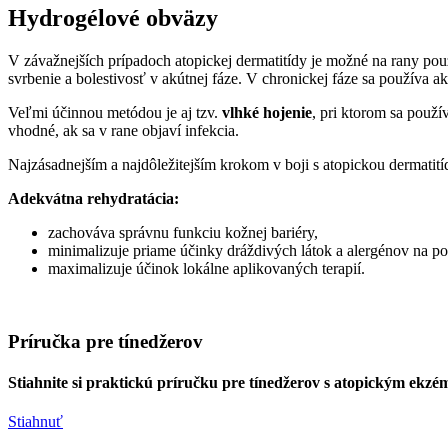
Hydrogélové obväzy
V závažnejších prípadoch atopickej dermatitídy je možné na rany po
svrbenie a bolestivosť v akútnej fáze. V chronickej fáze sa používa a
Veľmi účinnou metódou je aj tzv.
vlhké hojenie
, pri ktorom sa použí
vhodné, ak sa v rane objaví infekcia.
Najzásadnejším a najdôležitejším krokom v boji s atopickou dermatití
Adekvátna rehydratácia:
zachováva správnu funkciu kožnej bariéry,
minimalizuje priame účinky dráždivých látok a alergénov na 
maximalizuje účinok lokálne aplikovaných terapií.
Príručka pre tínedžerov
Stiahnite si praktickú príručku pre tínedžerov s atopickým ekz
Stiahnuť