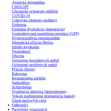
Atopická dermatitída
CHOCHP
Chronické ochorenie obličiek
COVID-19
Cukrovka (diabetes mellitus)
Epilepsia
Erektilná dysfunkcia (impotencia)
Generalizovaná pustulózna psoriáza (GPP)
Hypersenzitívna pneumonitída
Idiopatická pľúcna fibróza
Infarkt myokardu
Neplodnosť
Obezita
Ochorenie koronárnych artérií
Ochorenie periférnych artérií
Pľúcne fibrózy
Rakovina
Reumatoidná artritída
Sarkoidóza
Schizofrénia
Systémová skleróza (sklerodermia)
Vekom podmienená degenerácia makuly
Zápal močových ciest
Odborníci
Pacientske organizácie