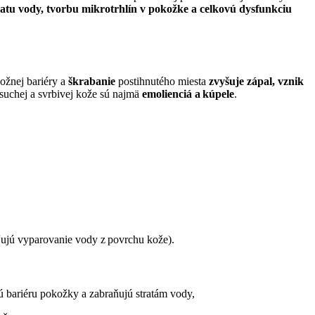
ratu vody, tvorbu mikrotrhlín v pokožke a celkovú dysfunkciu
ožnej bariéry a
škrabanie
postihnutého miesta
zvyšuje zápal, vznik
 suchej a svrbivej kože sú najmä
emolienciá a kúpele
.
ujú vyparovanie vody z povrchu kože).
jú bariéru pokožky a zabraňujú stratám vody,