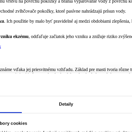
rannú vrstvu na povrchu pokožky a bránia vyparovanie vody z povrchu k
prechodné zvlhčovače pokožky, ktoré pasívne nahrádzajú prísun vody.
ku
. Ich použitie by malo byť pravidelné aj medzi obdobiami zlepšenia
 vzniku ekzému
, odďaľuje začiatok jeho vzniku a znižuje riziko zvýšene
k
známe vďaka jej priesvitnému vzhľadu. Základ pre masti tvoria rôzne tuk
a na rozdiel od krému
neobsahuje alebo obsahuje len minimum vod
stné na každodenné použitie a volia alternatívy na báze
krému
. Krémo
činkov krémov v porovnaní s masťami sú
menej účinné
.
vkov na báze
mastí na večer
. V
letnom období
môžu byť aplikované
ľ
Detaily
uté miesto infekcia.
bory cookies