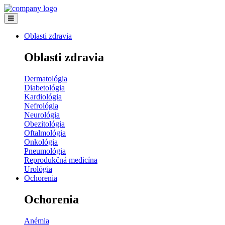
Oblasti zdravia
Oblasti zdravia
Dermatológia
Diabetológia
Kardiológia
Nefrológia
Neurológia
Obezitológia
Oftalmológia
Onkológia
Pneumológia
Reprodukčná medicína
Urológia
Ochorenia
Ochorenia
Anémia