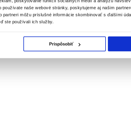
eklám, poskytovanie funkcií sociálnych médií a analýzu návšte
o používate naše webové stránky, poskytujeme aj našim partner
to partneri môžu príslušné informácie skombinovať s ďalšími údaj
ď ste používali ich služby.
Prispôsobiť