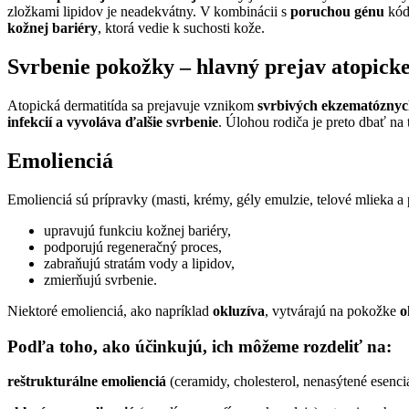
zložkami lipidov je neadekvátny. V kombinácii s
poruchou génu
kód
kožnej bariéry
, ktorá vedie k suchosti kože.
Svrbenie pokožky – hlavný prejav atopicke
Atopická dermatitída sa prejavuje vznikom
svrbivých ekzematóznych
infekcií a vyvoláva ďalšie svrbenie
. Úlohou rodiča je preto dbať na
Emolienciá
Emolienciá sú prípravky (masti, krémy, gély emulzie, telové mlieka a 
upravujú funkciu kožnej bariéry,
podporujú regeneračný proces,
zabraňujú stratám vody a lipidov,
zmierňujú svrbenie.
Niektoré emolienciá, ako napríklad
okluzíva
, vytvárajú na pokožke
o
Podľa toho, ako účinkujú, ich môžeme rozdeliť na:
reštrukturálne emolienciá
(ceramidy, cholesterol, nenasýtené esenc