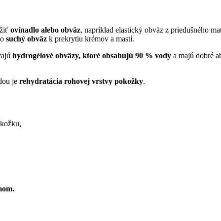
užiť
ovínadlo alebo obväz
, napríklad elastický obväz z priedušného ma
ko
suchý obväz
k prekrytiu krémov a mastí.
vajú
hydrogélové obväzy, ktoré obsahujú 90 % vody
a majú dobré ab
dou je
rehydratácia rohovej vrstvy pokožky
.
pokožku,
émom.