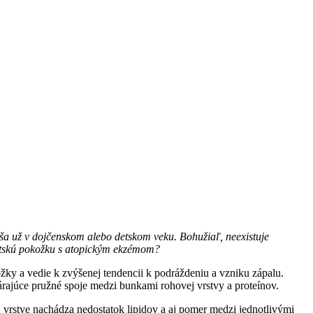
čša už v dojčenskom alebo detskom veku. Bohužiaľ, neexistuje
 detskú pokožku s atopickým ekzémom?
žky a vedie k zvýšenej tendencii k podráždeniu a vzniku zápalu.
rajúce pružné spoje medzi bunkami rohovej vrstvy a proteínov.
 vrstve nachádza nedostatok lipidov a aj pomer medzi jednotlivými