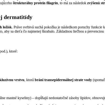
ujúceho
štrukturálny proteín filagrín
, to má za následok
zvýšenú st
j dermatitídy
 ložísk
. Práve svrbivá suchá pokožka je následkom poruchy funkcie k
 to, aby sa dieťa čo najmenej škrabalo. Základnou liečbou a prevenciou
pod.), ktoré:
kluzívnu vrstvu
, ktorá
bráni transepidermálnej strate vody
(spomaľ
iálne mastné kyseliny) – dopĺňajú nedostatočné zásoby lipidov, obnovu