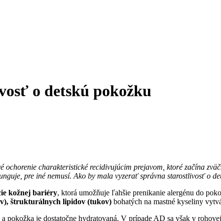
ivosť o detskú pokožku
vé ochorenie charakteristické recidivujúcim prejavom, ktoré začína zvä
 funguje, pre iné nemusí. Ako by mala vyzerať správna starostlivosť o
e kožnej bariéry
, ktorá umožňuje ľahšie prenikanie alergénu do poko
), štrukturálnych lipidov (tukov)
bohatých na mastné kyseliny vytvá
 a pokožka je dostatočne hydratovaná. V prípade AD sa však v rohovej