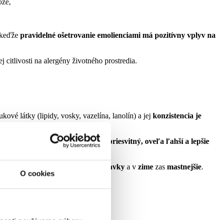
ože,
, keďže
pravidelné ošetrovanie emolienciami má pozitívny vplyv na
j citlivosti na alergény životného prostredia.
ové látky (lipidy, vosky, vazelína, lanolín) a jej
konzistencia je
y
.
vý základ je na rozdiel od masti
nepriesvitný, oveľa ľahší a lepšie
ahké, hydratačné, chladivé prípravky
a v
zime
zas
mastnejšie
.
O cookies