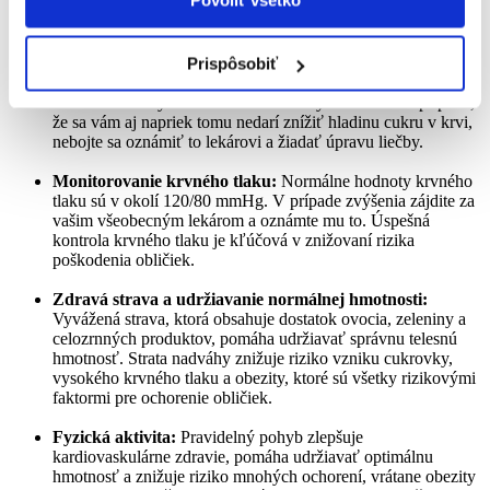
Kontrola hladiny cukru v krvi:
Ak máte cukrovku, je
dôležité udržiavať hladinu cukru v krvi v zdravých
hodnotách. To znamená pravidelnú kontrolu a správne
Prispôsobiť
užívanie liekov, ako aj
zdravú a pravidelnú stravu
bohatú na
vlákninu s nízkym obsahom rafinovaných cukrov. V prípade,
že sa vám aj napriek tomu nedarí znížiť hladinu cukru v krvi,
nebojte sa oznámiť to lekárovi a žiadať úpravu liečby.
Monitorovanie krvného tlaku:
Normálne hodnoty krvného
tlaku sú v okolí 120/80 mmHg. V prípade zvýšenia zájdite za
vašim všeobecným lekárom a oznámte mu to. Úspešná
kontrola krvného tlaku je kľúčová v znižovaní rizika
poškodenia obličiek.
Zdravá strava a udržiavanie normálnej hmotnosti:
Vyvážená strava, ktorá obsahuje dostatok ovocia, zeleniny a
celozrnných produktov, pomáha udržiavať správnu telesnú
hmotnosť. Strata nadváhy znižuje riziko vzniku cukrovky,
vysokého krvného tlaku a obezity, ktoré sú všetky rizikovými
faktormi pre ochorenie obličiek.
Fyzická aktivita:
Pravidelný pohyb zlepšuje
kardiovaskulárne zdravie, pomáha udržiavať optimálnu
hmotnosť a znižuje riziko mnohých ochorení, vrátane obezity