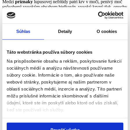
Medzi
príznaky
lupusovej nefritídy patrí krv v moči, penivý moč
spôsobený vysokým obsahom bielkovín, vysoký krvný tlak, opuchy
v nohách, členkoch alebo rukách a tvári, a tiež zvýšené hladiny
kreatinínu v krvi (odpadová látka, ktorá sa vylučuje močom a slúži
ako ukazovateľ funkcie obličiek).
Súhlas
Detaily
O cookies
Pre pacientov s lupusovou nefritídou je nevyhnutná komplexná
starostlivosť a
spolupráca nefrológa, kardiológa a imunológa,
aby sa minimalizovalo riziko zlyhania obličiek, srdcových
ochorení
a ďalších infekcií.
Táto webstránka používa súbory cookies
Výskyt ochorenia v rodine
Na prispôsobenie obsahu a reklám, poskytovanie funkcií
sociálnych médií a analýzu návštevnosti používame
Rodinná anamnéza zohráva dôležitú úlohu, keďže
chronické
súbory cookie. Informácie o tom, ako používate naše
ochorenie obličiek môže byť dedičné.
Štúdie preukázali
, že
príbuzní pacientov s chronickým ochorením obličiek majú vyššie
webové stránky, poskytujeme aj našim partnerom v
riziko vzniku tohto ochorenia a s ním súvisiacich komplikácií.
oblasti sociálnych médií, inzercie a analýzy. Títo partneri
môžu príslušné informácie skombinovať s ďalšími
Ak máte v rodine príbuzného s chronickou chorobou obličiek,
nezanedbajte preventívne vyšetrenia či plánované návštevy iných
údajmi, ktoré ste im poskytli alebo ktoré od vás získali,
lekárov. Najčastejšie sa chronické ochorenie obličiek objaví práve
keď ste používali ich služby.
vďaka výsledkom testov.
Ako znížiť riziko týchto ochorení?
Povoliť všetko