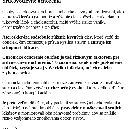
Srdcovocievne ochorenia
Osoby so srdcovými ochoreniami alebo cievnymi problémami, ako
je
ateroskleróza
(stuhnutie a zúženie ciev spôsobené ukladaním
tukových látok a cholesterolu), majú vyššie riziko vzniku
chronického ochorenia obličiek.
Ateroskleróza spôsobuje zúženie krvných ciev
, ktoré vedú do
obličiek, čím obmedzuje prísun kyslíka a živín a
znižuje ich
schopnosť filtrácie.
Chronické ochorenie obličiek je tiež rizikovým faktorom pre
srdcovocievne ochorenia. To znamená, že ak máte poškodenie
obličiek, zvyšuje sa aj vaše riziko infarktu, mŕtvice alebo
zlyhania srdca.
Chronické ochorenie obličiek môže zároveň ešte viac zhoršiť stav
srdca a ciev, čím vytvára
nebezpečný cyklus
, ktorý vedie k ďalším
zdravotným komplikáciám.
Je preto veľmi dôležité, aby pacienti so srdcovými ochoreniami a
chronickým ochorením obličiek
pravidelne navštevovali svojich
lekárov
a monitorovali oba zdravotné problémy, aby sa znížilo
riziko vzájomného zhoršovania oboch stavov.