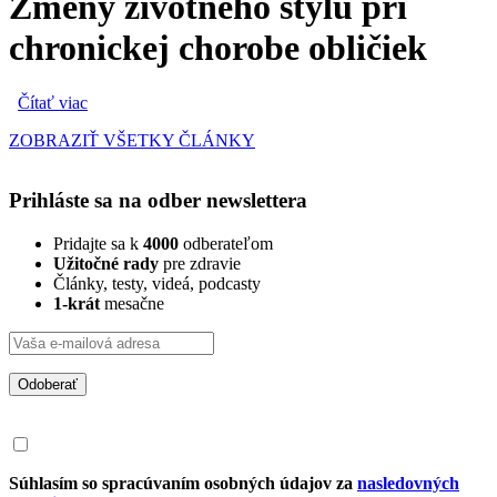
Zmeny životného štýlu pri
chronickej chorobe obličiek
Čítať viac
o Zmeny životného štýlu pri chronickej chorobe obličiek
ZOBRAZIŤ VŠETKY ČLÁNKY
Prihláste sa na odber newslettera
Pridajte sa k
4000
odberateľom
Užitočné rady
pre zdravie
Články, testy, videá, podcasty
1-krát
mesačne
Odoberať
Súhlasím so spracúvaním osobných údajov za
nasledovných