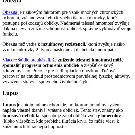
Obezita
Obezita
je rizikovým faktorom pre vznik mnohých chronických
ochorení, vrátane vysokého krvného tlaku a cukrovky, ktoré
postupne poškodzujú obličky. Nadmerná telesná hmotnosť zvyšuje
tlak na cievy a znižuje schopnosť obličiek správne vykonávať svoju
funkciu.
Obezita tiež vedie k
inzulínovej rezistencii
, ktorá zvyšuje riziko
vzniku cukrovky 2. typu a následne aj diabetickej nefropatii.
Viaceré štúdie preukázali
, že
zníženie telesnej hmotnosti môže
spomaliť progresiu ochorenia obličiek
a zlepšiť celkový
zdravotný stav. Preto je pre ľudí trpiacich obezitou kľúčové
pracovať na chudnutí prostredníctvom pravidelnej fyzickej aktivity,
vyváženej stravy a správneho životného štýlu.
Lupus
Lupus
je autoimunitné ochorenie, pri ktorom imunitný systém
napáda vlastné tkanivá, vrátane obličiek. Tento stav, známy ako
lupusová nefritída
, spôsobuje zápal obličkových
glomerulov
(klbko vlásočníc, kde prebieha filtrácia krvi), čo môže viesť k
zníženiu ich filtračnej schopnosti.