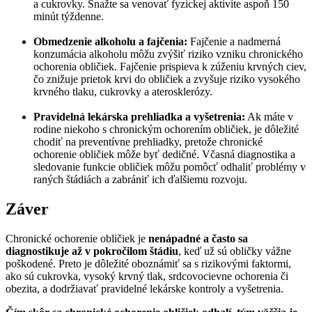
a cukrovky. Snažte sa venovať fyzickej aktivite aspoň 150
minút týždenne.
Obmedzenie alkoholu a fajčenia:
Fajčenie a nadmerná
konzumácia alkoholu môžu zvýšiť riziko vzniku chronického
ochorenia obličiek. Fajčenie prispieva k zúženiu krvných ciev,
čo znižuje prietok krvi do obličiek a zvyšuje riziko vysokého
krvného tlaku, cukrovky a aterosklerózy.
Pravidelná lekárska prehliadka a vyšetrenia:
Ak máte v
rodine niekoho s chronickým ochorením obličiek, je dôležité
chodiť na preventívne prehliadky, pretože chronické
ochorenie obličiek môže byť dedičné. Včasná diagnostika a
sledovanie funkcie obličiek môžu pomôcť odhaliť problémy v
raných štádiách a zabrániť ich ďalšiemu rozvoju.
Záver
Chronické ochorenie obličiek je
nenápadné a často sa
diagnostikuje až v pokročilom štádiu
, keď už sú obličky vážne
poškodené. Preto je dôležité oboznámiť sa s rizikovými faktormi,
ako sú cukrovka, vysoký krvný tlak, srdcovocievne ochorenia či
obezita, a dodržiavať pravidelné lekárske kontroly a vyšetrenia.