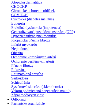
Atopická dermatitída
CHOCHP
Chronické ochorenie obličiek
COVID-19
Cukrovka (diabetes mellitus)
Epilepsia
Erektilná dysfunkcia (impotencia)
Generalizovaná pustulózna psoriáza (GPP)
Hypersenzitívna pneumonitída
Idiopatická pľúcna fibróza
Infarkt myokardu
Neplodnosť
Obezita
Ochorenie koronárnych artérií
Ochorenie periférnych artérií
Pľúcne fibrózy
Rakovina
Reumatoidná artritída
Sarkoidóza
Schizofrénia
Systémová skleróza (sklerodermia)
Vekom podmienená degenerácia makuly
Zápal močových ciest
Odborníci
Pacientske organizácie