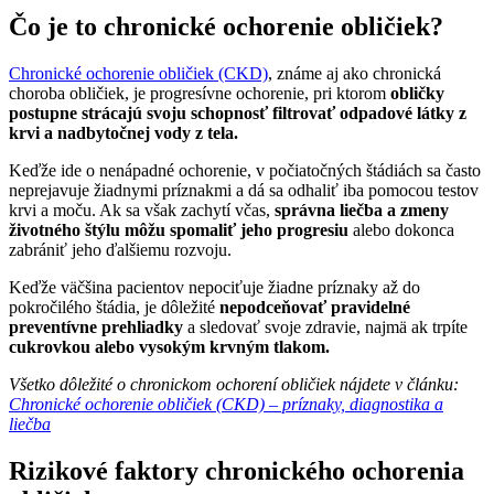
Čo je to chronické ochorenie obličiek?
Chronické ochorenie obličiek (CKD)
, známe aj ako chronická
choroba obličiek, je progresívne ochorenie, pri ktorom
obličky
postupne strácajú svoju schopnosť filtrovať odpadové látky z
krvi a nadbytočnej vody z tela.
Keďže ide o nenápadné ochorenie, v počiatočných štádiách sa často
neprejavuje žiadnymi príznakmi a dá sa odhaliť iba pomocou testov
krvi a moču. Ak sa však zachytí včas,
správna liečba a zmeny
životného štýlu môžu spomaliť jeho progresiu
alebo dokonca
zabrániť jeho ďalšiemu rozvoju.
Keďže väčšina pacientov nepociťuje žiadne príznaky až do
pokročilého štádia, je dôležité
nepodceňovať pravidelné
preventívne prehliadky
a sledovať svoje zdravie, najmä ak trpíte
cukrovkou alebo vysokým krvným tlakom.
Všetko dôležité o chronickom ochorení obličiek nájdete v článku:
Chronické ochorenie obličiek (CKD) – príznaky, diagnostika a
liečba
Rizikové faktory chronického ochorenia