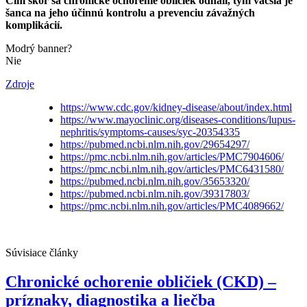
Čím skôr sa chronické ochorenie obličiek odhalí, tým väčšia je
šanca na jeho účinnú kontrolu a prevenciu závažných
komplikácií.
Modrý banner?
Nie
Zdroje
https://www.cdc.gov/kidney-disease/about/index.html
https://www.mayoclinic.org/diseases-conditions/lupus-
nephritis/symptoms-causes/syc-20354335
https://pubmed.ncbi.nlm.nih.gov/29654297/
https://pmc.ncbi.nlm.nih.gov/articles/PMC7904606/
https://pmc.ncbi.nlm.nih.gov/articles/PMC6431580/
https://pubmed.ncbi.nlm.nih.gov/35653320/
https://pubmed.ncbi.nlm.nih.gov/39317803/
https://pmc.ncbi.nlm.nih.gov/articles/PMC4089662/
Súvisiace články
Chronické ochorenie obličiek (CKD) –
príznaky, diagnostika a liečba