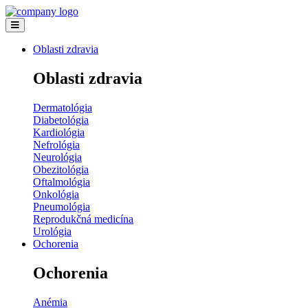
Oblasti zdravia
Oblasti zdravia
Dermatológia
Diabetológia
Kardiológia
Nefrológia
Neurológia
Obezitológia
Oftalmológia
Onkológia
Pneumológia
Reprodukčná medicína
Urológia
Ochorenia
Ochorenia
Anémia