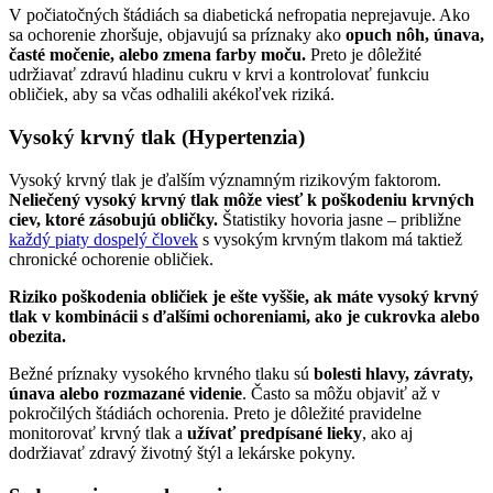
V počiatočných štádiách sa diabetická nefropatia neprejavuje. Ako
sa ochorenie zhoršuje, objavujú sa príznaky ako
opuch nôh, únava,
časté močenie, alebo zmena farby moču.
Preto je dôležité
udržiavať zdravú hladinu cukru v krvi a kontrolovať funkciu
obličiek, aby sa včas odhalili akékoľvek riziká.
Vysoký krvný tlak (Hypertenzia)
Vysoký krvný tlak je ďalším významným rizikovým faktorom.
Neliečený vysoký krvný tlak môže viesť k poškodeniu krvných
ciev, ktoré zásobujú obličky.
Štatistiky hovoria jasne – približne
každý piaty dospelý človek
s vysokým krvným tlakom má taktiež
chronické ochorenie obličiek.
Riziko poškodenia obličiek je ešte vyššie, ak máte vysoký krvný
tlak v kombinácii s ďalšími ochoreniami, ako je cukrovka alebo
obezita.
Bežné príznaky vysokého krvného tlaku sú
bolesti hlavy, závraty,
únava alebo rozmazané videnie
. Často sa môžu objaviť až v
pokročilých štádiách ochorenia. Preto je dôležité pravidelne
monitorovať krvný tlak a
užívať predpísané lieky
, ako aj
dodržiavať zdravý životný štýl a lekárske pokyny.