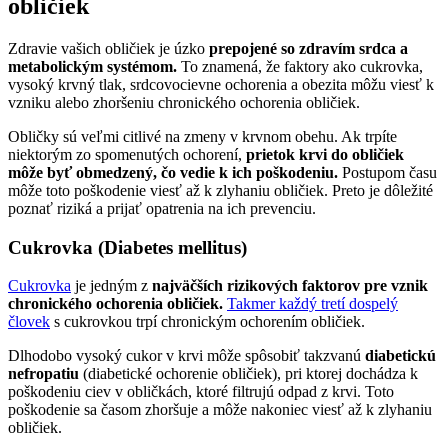
obličiek
Zdravie vašich obličiek je úzko
prepojené so zdravím srdca a
metabolickým systémom.
To znamená, že faktory ako cukrovka,
vysoký krvný tlak, srdcovocievne ochorenia a obezita môžu viesť k
vzniku alebo zhoršeniu chronického ochorenia obličiek.
Obličky sú veľmi citlivé na zmeny v krvnom obehu. Ak trpíte
niektorým zo spomenutých ochorení,
prietok krvi do obličiek
môže byť obmedzený, čo vedie k ich poškodeniu.
Postupom času
môže toto poškodenie viesť až k zlyhaniu obličiek. Preto je dôležité
poznať riziká a prijať opatrenia na ich prevenciu.
Cukrovka (Diabetes mellitus)
Cukrovka
je jedným z
najväčších rizikových faktorov pre vznik
chronického ochorenia obličiek.
Takmer každý tretí dospelý
človek
s cukrovkou trpí chronickým ochorením obličiek.
Dlhodobo vysoký cukor v krvi môže spôsobiť takzvanú
diabetickú
nefropatiu
(diabetické ochorenie obličiek), pri ktorej dochádza k
poškodeniu ciev v obličkách, ktoré filtrujú odpad z krvi. Toto
poškodenie sa časom zhoršuje a môže nakoniec viesť až k zlyhaniu
obličiek.