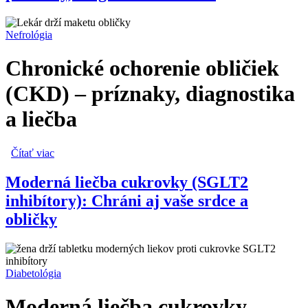
Nefrológia
Chronické ochorenie obličiek
(CKD) – príznaky, diagnostika
a liečba
Čítať viac
o Chronické ochorenie obličiek (CKD) – príznaky,
diagnostika a liečba
Moderná liečba cukrovky (SGLT2
inhibítory): Chráni aj vaše srdce a
obličky
Diabetológia
Moderná liečba cukrovky