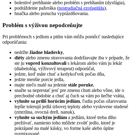
bolestivé prehĺtanie alebo problém s prehĺtaním (dysfágia),
podráždenie pažeráka (
postradiačná ezofagitída
),
hnačka alebo porucha vyprázdňovania.
Problém s výživou nepodceňujte
Pri problémoch s jedlom a pitím vám môžu pomôcť nasledujúce
odporúčania:
nedržte
žiadne hladovky
,
diéty
alebo zmenu stravovania dodržiavajte iba v prípade, že
ste ju
vopred konzultovali
s lekárom alebo vám ju lekár
(diabetológ, výživový terapeut) odporúčal,
jedzte, keď máte chuť a kedykoľvek počas dňa,
jedzte menšie porcie jedla,
majte niečo malé na jedenie
stále poruke
,
snažte sa neprestať jesť pre zmenu chuti alebo vône, ide o
prechodné obdobie a chuť aj čuch sa vám po liečbe vrátia,
vyhnite sa príliš horúcim jedlám
, ľudia počas ožarovania
lepšie tolerujú jedlá izbovej teploty alebo vyslovene studené
(zmrzlina, ovocná dreň, nanuk),
vyhnite sa suchým jedlám
a jedlám, ktoré treba dlho
prežúvať, namiesto toho môžete zvoliť jedlo, ktoré je
pokrájané na malé kúsky, vo forme kaše alebo úplne
rozmixované,