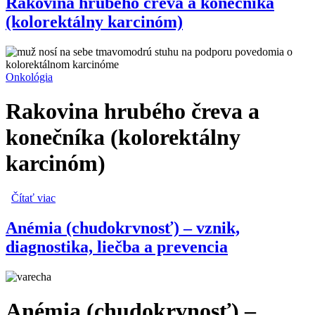
Rakovina hrubého čreva a konečníka
(kolorektálny karcinóm)
Onkológia
Rakovina hrubého čreva a
konečníka (kolorektálny
karcinóm)
Čítať viac
o Rakovina hrubého čreva a konečníka (kolorektálny
karcinóm)
Anémia (chudokrvnosť) – vznik,
diagnostika, liečba a prevencia
Anémia (chudokrvnosť) –