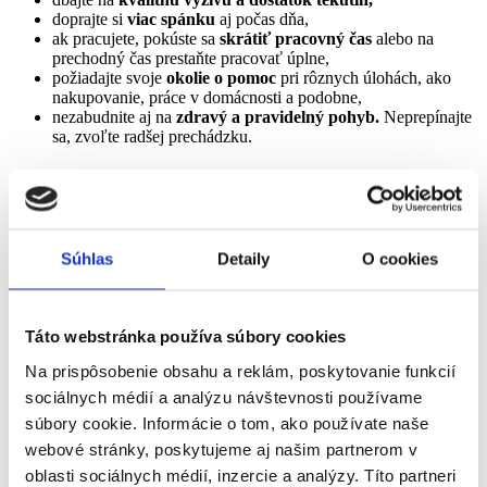
doprajte si
viac spánku
aj počas dňa,
ak pracujete, pokúste sa
skrátiť pracovný čas
alebo na
prechodný čas prestaňte pracovať úplne,
požiadajte svoje
okolie o pomoc
pri rôznych úlohách, ako
nakupovanie, práce v domácnosti a podobne,
nezabudnite aj na
zdravý a pravidelný pohyb.
Neprepínajte
sa, zvoľte radšej prechádzku.
Strata vlasov
Veľmi častým nežiaducim účinkom liečby rakoviny je aj
vypadávanie vlasov (
alopécia
). Pri chemoterapii hrozí vypadávanie
Súhlas
Detaily
O cookies
podľa podaného liečiva a vypadnúť môžu vlasy na celej ploche
hlavy, ale aj obočie, mihalnice alebo ochlpenie.
Aj pri rádioterapii môžu vlasy vypadávať, ale
nie v takom rozsahu
ako pri chemoterapii
. V tomto prípade závisí od toho,
ktorá
Táto webstránka používa súbory cookies
oblasť tela sa ožaruje.
Ak je ožarovaná hlava, na mieste, ktorým
Na prispôsobenie obsahu a reklám, poskytovanie funkcií
prechádza lúč, môžu vlasy vypadnúť. Vo väčšine prípadov vlasy po
skončení liečby do niekoľkých mesiacov opäť narastú.
sociálnych médií a analýzu návštevnosti používame
súbory cookie. Informácie o tom, ako používate naše
Zmeny na koži
webové stránky, poskytujeme aj našim partnerom v
oblasti sociálnych médií, inzercie a analýzy. Títo partneri
Koža na ožarovanom mieste býva
bolestivá a začervenaná