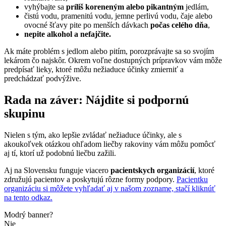
vyhýbajte sa
príliš koreneným alebo pikantným
jedlám,
čistú vodu, pramenitú vodu, jemne perlivú vodu, čaje alebo
ovocné šťavy pite po menších dávkach
počas celého dňa
,
nepite alkohol a nefajčite.
Ak máte problém s jedlom alebo pitím, porozprávajte sa so svojím
lekárom čo najskôr. Okrem voľne dostupných prípravkov vám môže
predpísať lieky, ktoré môžu nežiaduce účinky zmierniť a
predchádzať podvýžive.
Rada na záver: Nájdite si podpornú
skupinu
Nielen s tým, ako lepšie zvládať nežiaduce účinky, ale s
akoukoľvek otázkou ohľadom liečby rakoviny vám môžu pomôcť
aj tí, ktorí už podobnú liečbu zažili.
Aj na Slovensku funguje viacero
pacientskych organizácií
, ktoré
združujú pacientov a poskytujú rôzne formy podpory.
Pacientku
organizáciu si môžete vyhľadať aj v našom zozname, stačí kliknúť
na tento odkaz.
Modrý banner?
Nie