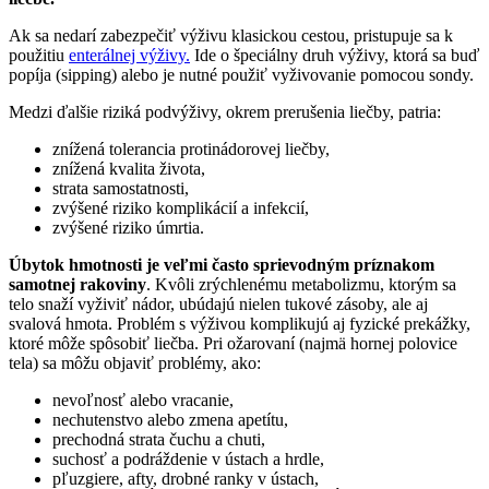
Ak sa nedarí zabezpečiť výživu klasickou cestou, pristupuje sa k
použitiu
enterálnej výživy.
Ide o špeciálny druh výživy, ktorá sa buď
popíja (sipping) alebo je nutné použiť vyživovanie pomocou sondy.
Medzi ďalšie riziká podvýživy, okrem prerušenia liečby, patria:
znížená tolerancia protinádorovej liečby,
znížená kvalita života,
strata samostatnosti,
zvýšené riziko komplikácií a infekcií,
zvýšené riziko úmrtia.
Úbytok hmotnosti je veľmi často sprievodným príznakom
samotnej rakoviny
. Kvôli zrýchlenému metabolizmu, ktorým sa
telo snaží vyživiť nádor, ubúdajú nielen tukové zásoby, ale aj
svalová hmota. Problém s výživou komplikujú aj fyzické prekážky,
ktoré môže spôsobiť liečba. Pri ožarovaní (najmä hornej polovice
tela) sa môžu objaviť problémy, ako:
nevoľnosť alebo vracanie,
nechutenstvo alebo zmena apetítu,
prechodná strata čuchu a chuti,
suchosť a podráždenie v ústach a hrdle,
pľuzgiere, afty, drobné ranky v ústach,