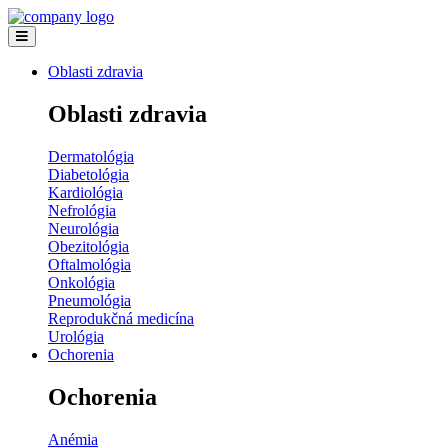
Oblasti zdravia
Oblasti zdravia
Dermatológia
Diabetológia
Kardiológia
Nefrológia
Neurológia
Obezitológia
Oftalmológia
Onkológia
Pneumológia
Reprodukčná medicína
Urológia
Ochorenia
Ochorenia
Anémia