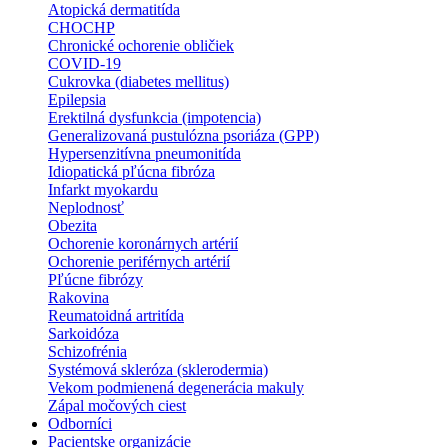
Atopická dermatitída
CHOCHP
Chronické ochorenie obličiek
COVID-19
Cukrovka (diabetes mellitus)
Epilepsia
Erektilná dysfunkcia (impotencia)
Generalizovaná pustulózna psoriáza (GPP)
Hypersenzitívna pneumonitída
Idiopatická pľúcna fibróza
Infarkt myokardu
Neplodnosť
Obezita
Ochorenie koronárnych artérií
Ochorenie periférnych artérií
Pľúcne fibrózy
Rakovina
Reumatoidná artritída
Sarkoidóza
Schizofrénia
Systémová skleróza (sklerodermia)
Vekom podmienená degenerácia makuly
Zápal močových ciest
Odborníci
Pacientske organizácie