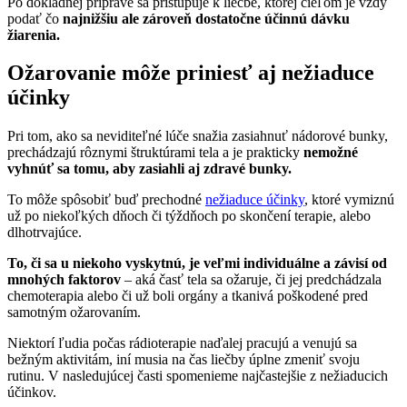
Po dôkladnej príprave sa pristupuje k liečbe, ktorej cieľom je vždy
podať čo
najnižšiu ale zároveň dostatočne účinnú dávku
žiarenia.
Ožarovanie môže priniesť aj nežiaduce
účinky
Pri tom, ako sa neviditeľné lúče snažia zasiahnuť nádorové bunky,
prechádzajú rôznymi štruktúrami tela a je prakticky
nemožné
vyhnúť sa tomu, aby zasiahli aj zdravé bunky.
To môže spôsobiť buď prechodné
nežiaduce účinky
, ktoré vymiznú
už po niekoľkých dňoch či týždňoch po skončení terapie, alebo
dlhotrvajúce.
To, či sa u niekoho vyskytnú, je veľmi individuálne a závisí od
mnohých faktorov
– aká časť tela sa ožaruje, či jej predchádzala
chemoterapia alebo či už boli orgány a tkanivá poškodené pred
samotným ožarovaním.
Niektorí ľudia počas rádioterapie naďalej pracujú a venujú sa
bežným aktivitám, iní musia na čas liečby úplne zmeniť svoju
rutinu. V nasledujúcej časti spomenieme najčastejšie z nežiaducich
účinkov.