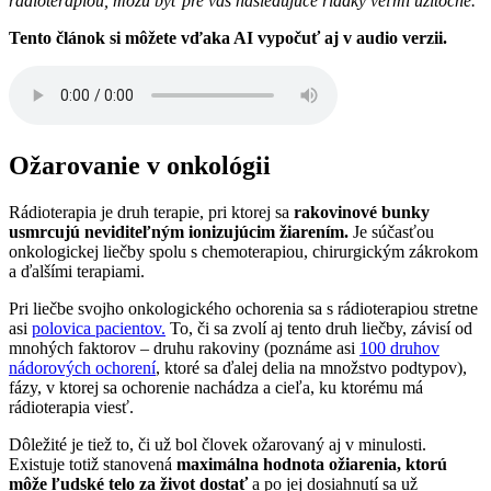
rádioterapiou, môžu byť pre vás nasledujúce riadky veľmi užitočné.
Tento článok si môžete vďaka AI vypočuť aj v audio verzii.
Ožarovanie v onkológii
Rádioterapia je druh terapie, pri ktorej sa
rakovinové bunky
usmrcujú neviditeľným ionizujúcim žiarením.
Je súčasťou
onkologickej liečby spolu s chemoterapiou, chirurgickým zákrokom
a ďalšími terapiami.
Pri liečbe svojho onkologického ochorenia sa s rádioterapiou stretne
asi
polovica pacientov.
To, či sa zvolí aj tento druh liečby, závisí od
mnohých faktorov – druhu rakoviny (poznáme asi
100 druhov
nádorových ochorení
, ktoré sa ďalej delia na množstvo podtypov),
fázy, v ktorej sa ochorenie nachádza a cieľa, ku ktorému má
rádioterapia viesť.
Dôležité je tiež to, či už bol človek ožarovaný aj v minulosti.
Existuje totiž stanovená
maximálna hodnota ožiarenia, ktorú
môže ľudské telo za život dostať
a po jej dosiahnutí sa už