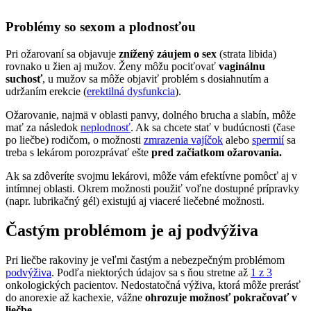
Problémy so sexom a plodnosťou
Pri ožarovaní sa objavuje
znížený záujem o sex
(strata libida)
rovnako u žien aj mužov. Ženy môžu pociťovať
vaginálnu
suchosť
, u mužov sa môže objaviť problém s dosiahnutím a
udržaním erekcie (
erektilná dysfunkcia
).
Ožarovanie, najmä v oblasti panvy, dolného brucha a slabín, môže
mať za následok
neplodnosť
. Ak sa chcete stať v budúcnosti (čase
po liečbe) rodičom, o možnosti
zmrazenia vajíčok
alebo
spermií
sa
treba s lekárom porozprávať ešte
pred začiatkom ožarovania.
Ak sa zdôveríte svojmu lekárovi, môže vám efektívne pomôcť aj v
intímnej oblasti. Okrem možnosti použiť voľne dostupné prípravky
(napr. lubrikačný gél) existujú aj viaceré liečebné možnosti.
Častým problémom je aj podvýživa
Pri liečbe rakoviny je veľmi častým a nebezpečným problémom
podvýživa
. Podľa niektorých údajov sa s ňou stretne až
1 z 3
onkologických pacientov. Nedostatočná výživa, ktorá môže prerásť
do anorexie až kachexie, vážne
ohrozuje možnosť pokračovať v
liečbe.