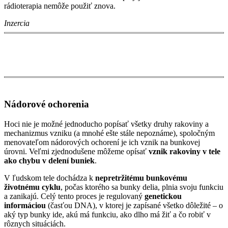
rádioterapia nemôže použiť znova.
Inzercia
Nádorové ochorenia
Hoci nie je možné jednoducho popísať všetky druhy rakoviny a
mechanizmus vzniku (a mnohé ešte stále nepoznáme), spoločným
menovateľom nádorových ochorení je ich vznik na bunkovej
úrovni. Veľmi zjednodušene môžeme opísať
vznik rakoviny v tele
ako chybu v delení buniek
.
V ľudskom tele dochádza k
nepretržitému bunkovému
životnému cyklu
, počas ktorého sa bunky delia, plnia svoju funkciu
a zanikajú. Celý tento proces je regulovaný
genetickou
informáciou
(časťou DNA), v ktorej je zapísané všetko dôležité – o
aký typ bunky ide, akú má funkciu, ako dlho má žiť a čo robiť v
rôznych situáciách.