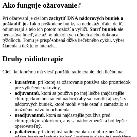
Ako funguje ožarovanie?
Pri ožarovaní je cieľom
zachytiť DNA nádorových buniek a
poškodiť ju.
Takto poškodené bunky sa nedokážu ďalej deliť,
odumierajú a telo ich potom rozloží a vylúči.
Smrť buniek
ale
nenastáva hneď, ale až po niekoľkých dňoch alebo dokonca
týždňoch. Tomu je prispôsobená dĺžka liečebného cyklu, výber
žiarenia a tiež jeho intenzita.
Druhy rádioterapie
Cieľ, ku ktorému má viesť použitie rádioterapie, delí liečbu na:
kuratívnu
, pri ktorej sa ožarovanie používa ako prostriedok
pre vyliečenie rakoviny,
adjuvantnú
, ktorá sa používa po inej liečbe (najčastejšie
chirurgickom odstránení nádoru) aby sa usmrtili aj zvyšky
nádorových buniek, ktoré mohli v tele ostať a zamedzilo sa
možnému návratu ochorenia,
neadjuvantnú
, ktorá sa najčastejšie používa pred
chirurgickým zákrokom, aby sa nádor zmenšil a bol lepšie
operovateľný,
paliatívnu,
pri ktorej má rádioterapia za úlohu zmenšovať