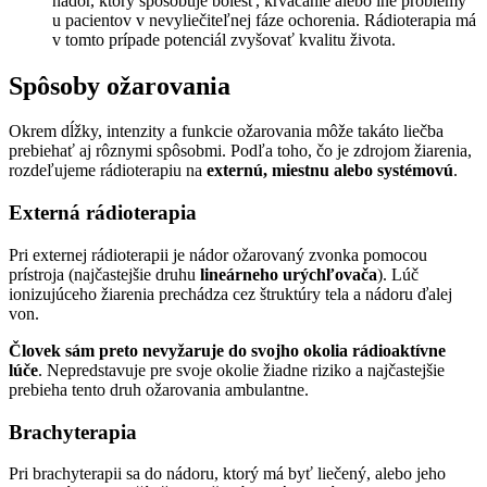
nádor, ktorý spôsobuje bolesť, krvácanie alebo iné problémy
u pacientov v nevyliečiteľnej fáze ochorenia. Rádioterapia má
v tomto prípade potenciál zvyšovať kvalitu života.
Spôsoby ožarovania
Okrem dĺžky, intenzity a funkcie ožarovania môže takáto liečba
prebiehať aj rôznymi spôsobmi. Podľa toho, čo je zdrojom žiarenia,
rozdeľujeme rádioterapiu na
externú, miestnu alebo systémovú
.
Externá rádioterapia
Pri externej rádioterapii je nádor ožarovaný zvonka pomocou
prístroja (najčastejšie druhu
lineárneho urýchľovača
). Lúč
ionizujúceho žiarenia prechádza cez štruktúry tela a nádoru ďalej
von.
Človek sám preto nevyžaruje do svojho okolia rádioaktívne
lúče
. Nepredstavuje pre svoje okolie žiadne riziko a najčastejšie
prebieha tento druh ožarovania ambulantne.
Brachyterapia
Pri brachyterapii sa do nádoru, ktorý má byť liečený, alebo jeho