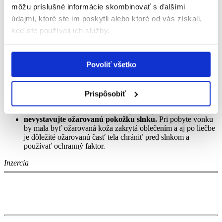
podobne ako pri spálení na slnku
.
Môžu sa objaviť aj výraznejšie
môžu príslušné informácie skombinovať s ďalšími
poškodenia, ako pľuzgiere alebo krvácanie –
každú takúto
údajmi, ktoré ste im poskytli alebo ktoré od vás získali,
výraznú zmenu treba konzultovať s lekárom.
keď ste používali ich služby.
Lekár vám môže odporučiť
lokálne prípravky na zmiernenie
príznakov
. Pomôcť môžu aj tieto zásady:
Povoliť všetko
vyhýbajte sa
dráždivej a parfumovej kozmetike,
pokožku udržiavajte
suchú
,
ožarovanú kožu
umývajte šetrne
a nepoužívajte príliš teplú
vodu,
Prispôsobiť
pokožku sušte
jemným prikladaním uteráka
, netrite ju,
noste
voľné oblečenie
(ideálne z prírodných materiálov),
nevystavujte ožarovanú pokožku slnku.
Pri pobyte vonku
by mala byť ožarovaná koža zakrytá oblečením a aj po liečbe
je dôležité ožarovanú časť tela chrániť pred slnkom a
používať ochranný faktor.
Inzercia