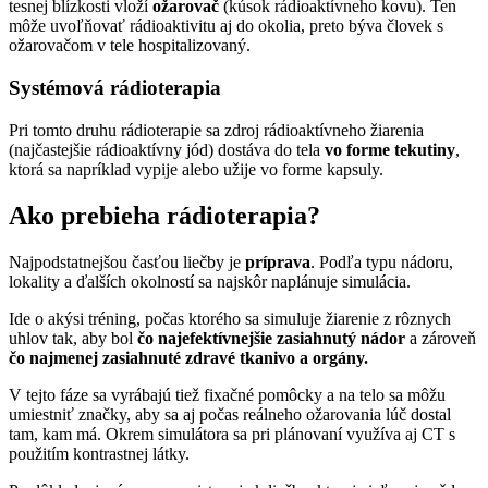
tesnej blízkosti vloží
ožarovač
(kúsok rádioaktívneho kovu). Ten
môže uvoľňovať rádioaktivitu aj do okolia, preto býva človek s
ožarovačom v tele hospitalizovaný.
Systémová rádioterapia
Pri tomto druhu rádioterapie sa zdroj rádioaktívneho žiarenia
(najčastejšie rádioaktívny jód) dostáva do tela
vo forme tekutiny
,
ktorá sa napríklad vypije alebo užije vo forme kapsuly.
Ako prebieha rádioterapia?
Najpodstatnejšou časťou liečby je
príprava
. Podľa typu nádoru,
lokality a ďalších okolností sa najskôr naplánuje simulácia.
Ide o akýsi tréning, počas ktorého sa simuluje žiarenie z rôznych
uhlov tak, aby bol
čo najefektívnejšie zasiahnutý nádor
a zároveň
čo najmenej zasiahnuté zdravé tkanivo a orgány.
V tejto fáze sa vyrábajú tiež fixačné pomôcky a na telo sa môžu
umiestniť značky, aby sa aj počas reálneho ožarovania lúč dostal
tam, kam má. Okrem simulátora sa pri plánovaní využíva aj CT s
použitím kontrastnej látky.