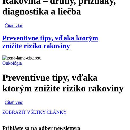
Rakovina – druhy, príznaky,
diagnostika a liečba
Čítať viac
o Rakovina – druhy, príznaky, diagnostika a liečba
Preventívne tipy, vďaka ktorým
znížite riziko rakoviny
Onkológia
Preventívne tipy, vďaka
ktorým znížite riziko rakoviny
Čítať viac
o Preventívne tipy, vďaka ktorým znížite riziko rakoviny
ZOBRAZIŤ VŠETKY ČLÁNKY
Prihláste sa na odber newslettera