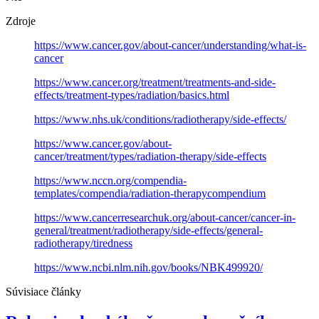
Zdroje
https://www.cancer.gov/about-cancer/understanding/what-is-
cancer
https://www.cancer.org/treatment/treatments-and-side-
effects/treatment-types/radiation/basics.html
https://www.nhs.uk/conditions/radiotherapy/side-effects/
https://www.cancer.gov/about-
cancer/treatment/types/radiation-therapy/side-effects
https://www.nccn.org/compendia-
templates/compendia/radiation-therapycompendium
https://www.cancerresearchuk.org/about-cancer/cancer-in-
general/treatment/radiotherapy/side-effects/general-
radiotherapy/tiredness
https://www.ncbi.nlm.nih.gov/books/NBK499920/
Súvisiace články