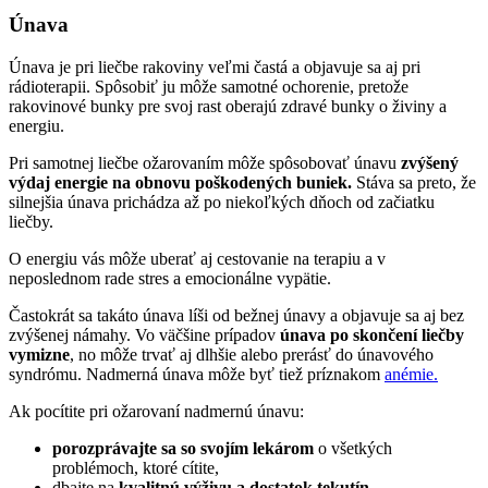
Únava
Únava je pri liečbe rakoviny veľmi častá a objavuje sa aj pri
rádioterapii. Spôsobiť ju môže samotné ochorenie, pretože
rakovinové bunky pre svoj rast oberajú zdravé bunky o živiny a
energiu.
Pri samotnej liečbe ožarovaním môže spôsobovať únavu
zvýšený
výdaj energie na obnovu poškodených buniek.
Stáva sa preto, že
silnejšia únava prichádza až po niekoľkých dňoch od začiatku
liečby.
O energiu vás môže uberať aj cestovanie na terapiu a v
neposlednom rade stres a emocionálne vypätie.
Častokrát sa takáto únava líši od bežnej únavy a objavuje sa aj bez
zvýšenej námahy. Vo väčšine prípadov
únava po skončení liečby
vymizne
, no môže trvať aj dlhšie alebo prerásť do únavového
syndrómu. Nadmerná únava môže byť tiež príznakom
anémie.
Ak pocítite pri ožarovaní nadmernú únavu:
porozprávajte sa so svojím lekárom
o všetkých
problémoch, ktoré cítite,
dbajte na
kvalitnú výživu a dostatok tekutín,