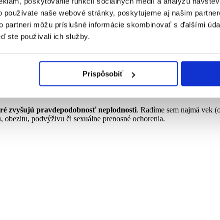
eklám, poskytovanie funkcií sociálnych médií a analýzu návšte
normálny vývoj a funkcia ženských pohlavných orgánov, rovnako v tel
o používate naše webové stránky, poskytujeme aj našim partner
 chyby, ale aj zmeny spôsobené zápalmi, zrastami, nádormi...)
to partneri môžu príslušné informácie skombinovať s ďalšími údaj
rných rodidiel...)
ď ste používali ich služby.
odom môžu byť ochorenia PCOS alebo POI)
h, ožarovaní...)
 napríklad proti spermiám, vajíčkam, embryám...)
 niektoré lieky proti bolesti či zápalu)
Prispôsobiť
, podvýživa a pod.)
o
idiopatickej príčine
.
oré zvyšujú pravdepodobnosť neplodnosti
. Radíme sem najmä vek (o
hu, obezitu, podvýživu či sexuálne prenosné ochorenia.