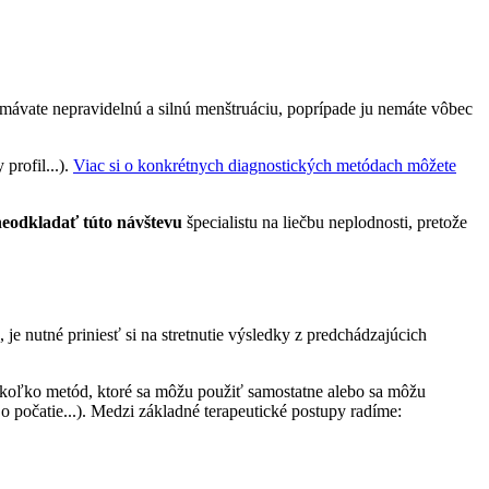
 mávate nepravidelnú a silnú menštruáciu, poprípade ju nemáte vôbec
profil...).
Viac si o konkrétnych diagnostických metódach môžete
neodkladať túto návštevu
špecialistu na liečbu neplodnosti, pretože
 je nutné priniesť si na stretnutie výsledky z predchádzajúcich
iekoľko metód, ktoré sa môžu použiť samostatne alebo sa môžu
 o počatie...). Medzi základné terapeutické postupy radíme: