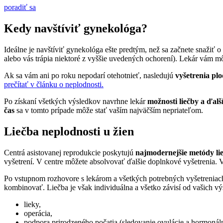
poradiť sa
Kedy navštíviť gynekológa?
Ideálne je navštíviť gynekológa ešte predtým, než sa začnete snažiť
alebo vás trápia niektoré z vyššie uvedených ochorení). Lekár vám 
Ak sa vám ani po roku nepodarí otehotnieť, nasledujú
vyšetrenia plo
prečítať v článku o neplodnosti.
Po získaní všetkých výsledkov navrhne lekár
možnosti liečby a ďalš
čas
sa v tomto prípade môže stať vaším najväčším nepriateľom.
Liečba neplodnosti u žien
Centrá asistovanej reprodukcie poskytujú
najmodernejšie metódy li
vyšetrení. V centre môžete absolvovať ďalšie doplnkové vyšetrenia. 
Po vstupnom rozhovore s lekárom a všetkých potrebných vyšetreniach
kombinovať. Liečba je však individuálna a všetko závisí od vašich výs
lieky,
operácia,
podpora prirodzeného počatia (sledovanie ovulácie a hormonáln