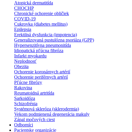
Atopická dermatitída
CHOCHP
Chronické ochorenie obličiek
COVID-19
Cukrovka (diabetes mellitus)
Epilepsia
Erektilná dysfunkcia (impotencia)
Generalizovaná pustulózna psoriáza (GPP)
Hypersenzitívna pneumonitída
Idiopatická pľúcna fibróza
Infarkt myokardu
Neplodnosť
Obezita
Ochorenie koronárnych artérií
Ochorenie periférnych artérií
Pľúcne fibrózy
Rakovina
Reumatoidná artritída
Sarkoidóza
Schizofrénia
Systémová skleróza (sklerodermia)
Vekom podmienená degenerácia makuly
Zápal močových ciest
Odborníci
Pacientske organizácie