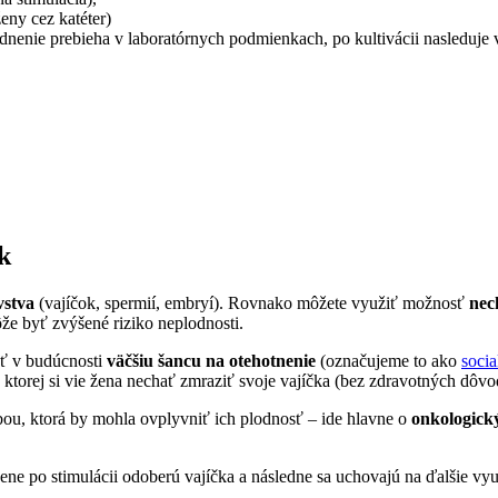
eny cez katéter)
nenie prebieha v laboratórnych podmienkach, po kultivácii nasleduje 
k
vstva
(vajíčok, spermií, embryí). Rovnako môžete využiť možnosť
nec
ôže byť zvýšené riziko neplodnosti.
ať v budúcnosti
väčšiu šancu na otehotnenie
(označujeme to ako
socia
orej si vie žena nechať zmraziť svoje vajíčka (bez zdravotných dôvodo
čbou, ktorá by mohla ovplyvniť ich plodnosť – ide hlavne o
onkologick
ne po stimulácii odoberú vajíčka a následne sa uchovajú na ďalšie využ