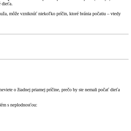
 dieťa.
muža, môže vzniknúť niekoľko príčin, ktoré bránia počatiu – vtedy
ete o žiadnej priamej príčine, prečo by ste nemali počať dieťa
blém s neplodnosťou: