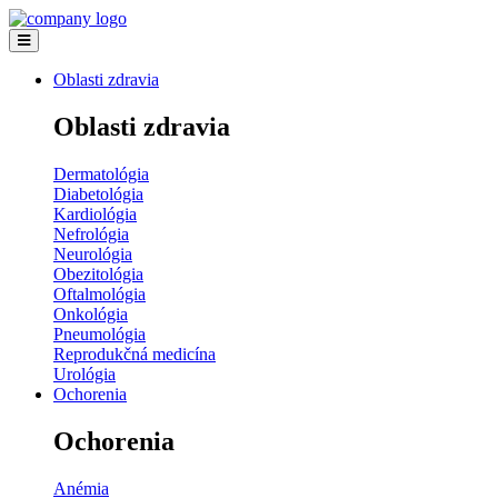
Oblasti zdravia
Oblasti zdravia
Dermatológia
Diabetológia
Kardiológia
Nefrológia
Neurológia
Obezitológia
Oftalmológia
Onkológia
Pneumológia
Reprodukčná medicína
Urológia
Ochorenia
Ochorenia
Anémia