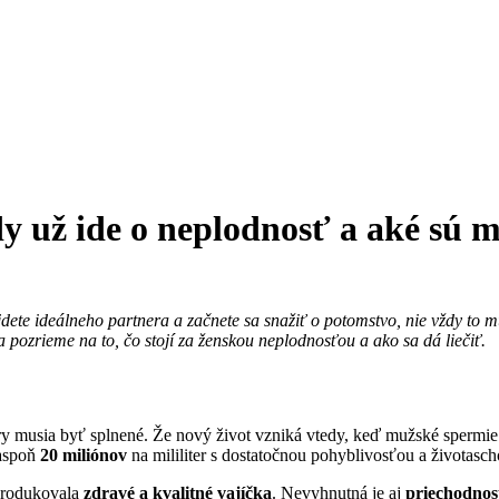
 už ide o neplodnosť a aké sú m
dete ideálneho partnera a začnete sa snažiť o potomstvo, nie vždy to mu
pozrieme na to, čo stojí za ženskou neplodnosťou a ako sa dá liečiť.
tory musia byť splnené. Že nový život vzniká vtedy, keď mužské spermie 
 aspoň
20 miliónov
na mililiter s dostatočnou pohyblivosťou a životasc
 produkovala
zdravé a kvalitné vajíčka
. Nevyhnutná je aj
priechodnos