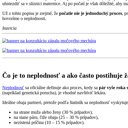
uhniezdiť sa v sliznici maternice. Aj po počatí je však dôležité, aby 
Už z tohto popisu je zrejmé, že
počatie nie je jednoduchý proces
, p
hovoríme o neplodnosti.
Inzercia
Čo je to neplodnosť a ako často postihuje 
Neplodnosť
sa oficiálne definuje ako proces, kedy sa
pár vyše roka 
(napríklad genetická porucha), je vhodné navštíviť lekára.
Ideálne obaja partneri, pretože podľa štatistík sa neplodnosť vyskytuj
na strane muža alebo ženy (30 % prípadov),
na stane páru, čiže obaja (25 – 30 % prípadov),
nezistená príčina (10 – 15 % prípadov).