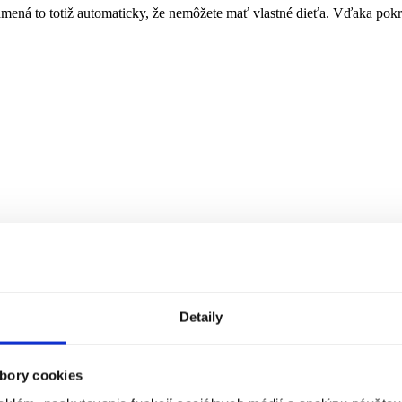
mená to totiž automaticky, že nemôžete mať vlastné dieťa. Vďaka pokr
jednodňovej chirurgie.
Detaily
 sa neuvoľnia vajíčka, ktoré môžu byť následne oplodnené. Problémy s 
bory cookies
ategórií.