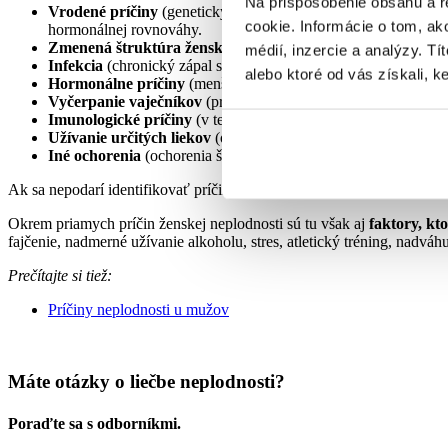
Na prispôsobenie obsahu a r
Vrodené príčiny
(geneticky podmienené) – môže byť narušený 
cookie. Informácie o tom, ak
hormonálnej rovnováhy.
Zmenená štruktúra ženských pohlavných orgánov
(vrodené
médií, inzercie a analýzy. Tí
Infekcia
(chronický zápal sliznice maternice, tuberkulóza vnúto
alebo ktoré od vás získali, ke
Hormonálne príčiny
(menštruačný cyklus bez ovulácie, dôv
Vyčerpanie vaječníkov
(prirodzené vekom, ale aj po operáciác
Imunologické príčiny
(v tele sa môžu tvoriť rôzne protilátky,
Užívanie určitých liekov
(okrem antikoncepcie môžu byť na vine
Iné ochorenia
(ochorenia štítnej žľazy, onkologické ochorenia
Ak sa nepodarí identifikovať príčinu ženskej neplodnosti, hovoríme 
Okrem priamych príčin ženskej neplodnosti sú tu však aj
faktory, kt
fajčenie, nadmerné užívanie alkoholu, stres, atletický tréning, nadvá
Prečítajte si tiež:
Príčiny neplodnosti u mužov
Máte otázky o liečbe neplodnosti?
Poraďte sa s odborníkmi.