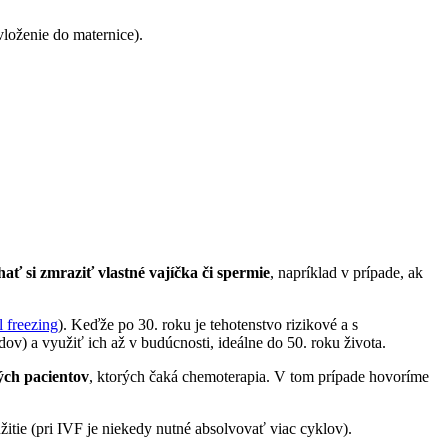
vloženie do maternice).
hať si zmraziť vlastné vajíčka či spermie
, napríklad v prípade, ak
l freezing
). Keďže po 30. roku je tehotenstvo rizikové a s
v) a využiť ich až v budúcnosti, ideálne do 50. roku života.
ých pacientov
, ktorých čaká chemoterapia. V tom prípade hovoríme
itie (pri IVF je niekedy nutné absolvovať viac cyklov).