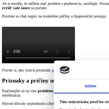
Ak si myslíte, že môžete mať problém s plodnosťou, nezúfajte. Nezna
zvýšiť vaše šance
na počatie.
Pozrime sa však najprv na konkrétne príčiny a diagnostické postupy.
Pozrite si, ako vyzerá prostredie
modernej gynekologicko-urologickej 
Príznaky a príčiny neplodnosti u ženy
Súhlas
Najčastejšie sú na vine
problémy s ovuláciou
, pretože bez ovulácie
menštruácia.
Táto webstránka používa sú
Hlavné dôvody neplodnosti u žien môžeme zhrnúť do nasledujúcich k