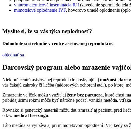
vnútromaternicová inseminácia IUI
(zavedenie spermií do tela ž
mimotelové oplodnenie IVF
, hovorovo umelé oplodnenie (oplod
Myslíte si, že sa vás týka neplodnosť?
Dohodnite si stretnutie v centre asistovanej reprodukcie.
objednať sa
Darcovský program alebo mrazenie vajíčo
Niektoré centrá asistovanej reprodukcie poskytujú aj
možnosť darco
vás čakajú zákroky či liečba (nádorových ochorení atď.), po ktorej m
Zmrazenie vajíčok môžu využiť aj
ženy bez partnera
, ktoré chcú m
pribúdajúcimi rokmi môže byť náročné počať, vznikla metóda, vďaka kt
Rovnako si genetický materiál môžu dať zmraziť aj pacienti pred lie
o tzv.
medical freezingu
.
Táto metóda sa využíva aj pri mimotelovom oplodnení IVF, kedy sa že