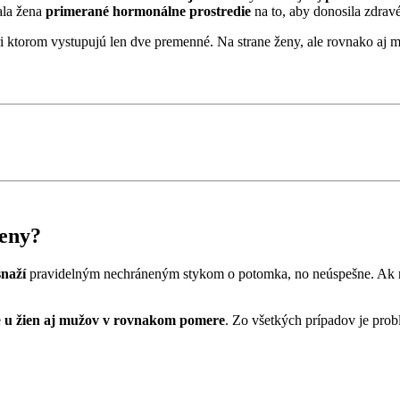
mala žena
primerané hormonálne prostredie
na to, aby donosila zdravé
ri ktorom vystupujú len dve premenné. Na strane ženy, ale rovnako aj 
ženy?
snaží
pravidelným nechráneným stykom o potomka, no neúspešne. Ak nevi
e
u žien aj mužov v rovnakom pomere
. Zo všetkých prípadov je pro