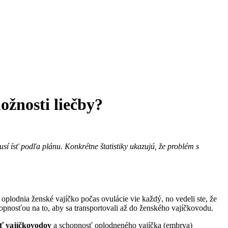
ožnosti liečby?
sí ísť podľa plánu. Konkrétne štatistiky ukazujú, že problém s
oplodnia ženské vajíčko počas ovulácie vie každý, no vedeli ste, že
hopnosťou na to, aby sa transportovali až do ženského vajíčkovodu.
ť vajíčkovodov
a schopnosť oplodneného vajíčka (embrya)