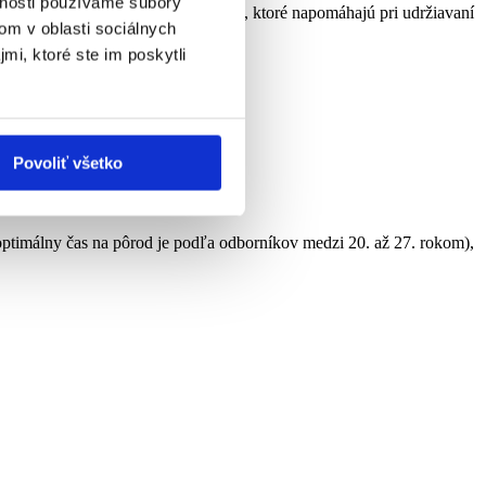
vnosti používame súbory
e ženy môžu chýbať dôležité látky, ktoré napomáhajú pri udržiavaní
om v oblasti sociálnych
mi, ktoré ste im poskytli
Povoliť všetko
ptimálny čas na pôrod je podľa odborníkov medzi 20. až 27. rokom),