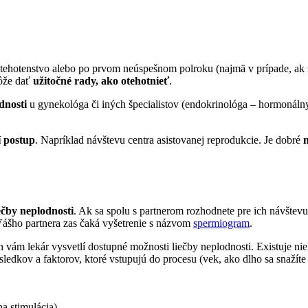
 o tehotenstvo alebo po prvom neúspešnom polroku (najmä v prípade, ak
môže dať
užitočné rady, ako otehotnieť
.
dnosti
u gynekológa či iných špecialistov (endokrinológa – hormonálny 
í postup
. Napríklad návštevu centra asistovanej reprodukcie. Je dobré
ečby neplodnosti
. Ak sa spolu s partnerom rozhodnete pre ich návštevu,
Vášho partnera zas čaká vyšetrenie s názvom
spermiogram
.
 vám lekár vysvetlí dostupné možnosti liečby neplodnosti. Existuje n
ledkov a faktorov, ktoré vstupujú do procesu (vek, ako dlho sa snažíte
a stimulácia),