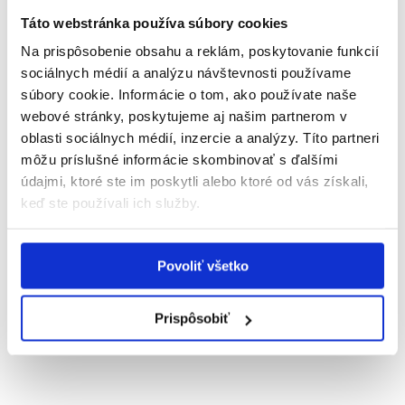
SARKOIDÓZA
SCHIZOFRÉNIA
SYSTÉMOVÁ SKLERÓZA (SKLERODER
Táto webstránka používa súbory cookies
ZÁPAL MOČOVÝCH CIEST
Na prispôsobenie obsahu a reklám, poskytovanie funkcií
Nájdite pneumológa (pľúcneho lekára)
sociálnych médií a analýzu návštevnosti používame
súbory cookie. Informácie o tom, ako používate naše
webové stránky, poskytujeme aj našim partnerom v
Banskobystrický kraj
oblasti sociálnych médií, inzercie a analýzy. Títo partneri
môžu príslušné informácie skombinovať s ďalšími
údajmi, ktoré ste im poskytli alebo ktoré od vás získali,
Košický kraj
keď ste používali ich služby.
Prešovský kraj
Povoliť všetko
Prispôsobiť
Trnavský kraj
Všetky články