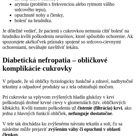
arytmia (problém s frekvenciou alebo rytmom vášho
srdcového tepu),
opuchnuté nohy a členky,
bolesť na hrudníku.
Je dôležité vedieť, že pacienti s cukrovkou nemusia cítiť bolesť na
hrudníku kvôli poškodeniu neurónov, ktoré spôsobilo ochorenie. Ak
spozorujete akékoľvek príznaky spojené so srdcovo-cievnymi
ochoreniami, neváhajte navštíviť lekára.
Diabetická nefropatia – obličkové
komplikácie cukrovky
V prípade, že sú obličky fyziologicky funkčné a zdravé, nadbytočné
tekutiny a odpadové produkty sa z tela odstraňujú močom.
Pri cukrovke sa vplyvom zvýšených hladín glukózy v krvi
poškodzujú drobné krvné cievy v glomerulách (tzv. obličkových
klbkách). Kvôli tomuto poškodeniu už
čistenie (filtrácia) krvi
, ako
jedna z hlavných funkcií obličiek,
nefunguje dostatočne
.
V tele tak dochádza ku zvýšenému návratu tekutín a soli, čo sa
následne môže prejaviť
zvýšením váhy či opuchmi v oblasti
členkov
.