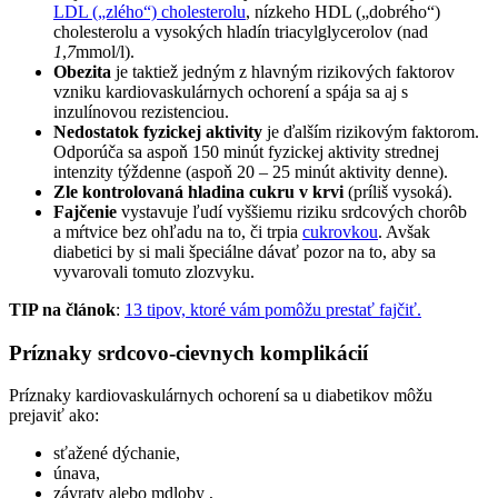
LDL („zlého“) cholesterolu
, nízkeho HDL („dobrého“)
cholesterolu a vysokých hladín triacylglycerolov (nad
1
,
7
mmol/l).
Obezita
je taktiež jedným z hlavným rizikových faktorov
vzniku kardiovaskulárnych ochorení a spája sa aj s
inzulínovou rezistenciou.
Nedostatok fyzickej aktivity
je ďalším rizikovým faktorom.
Odporúča sa aspoň 150 minút fyzickej aktivity strednej
intenzity týždenne (aspoň 20 – 25 minút aktivity denne).
Zle kontrolovaná hladina cukru v krvi
(príliš vysoká).
Fajčenie
vystavuje ľudí vyššiemu riziku srdcových chorôb
a mŕtvice bez ohľadu na to, či trpia
cukrovkou
. Avšak
diabetici by si mali špeciálne dávať pozor na to, aby sa
vyvarovali tomuto zlozvyku.
TIP na článok
:
13 tipov, ktoré vám pomôžu prestať fajčiť.
Príznaky srdcovo-cievnych komplikácií
Príznaky kardiovaskulárnych ochorení sa u diabetikov môžu
prejaviť ako:
sťažené dýchanie,
únava,
závraty alebo mdloby ,