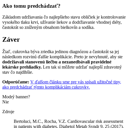
Ako tomu predchádzať?
Základom udržiavania čo najlepšieho stavu obličiek je kontrolovanie
vysokého tlaku krvi, užívanie liekov a dodržiavanie vhodnej diéty,
častokrát so zníženým obsahom bielkovín a sodíka.
Záver
Žiaľ, cukrovka býva zriedka jedinou diagnózou a častokrát sa jej
následkom rozvinú ďalšie komplikácie. Preto je nevyhnuté, aby ste
dodržiavali stanovenú liečbu a nezanedbávali pravidelné
lekárske prehliadky.
Len tak si môžete udržať najlepší zdravotný
stav čo najdlhšie.
Odporúčame:
V ďalšom článku sme pre vás spísali užitočné tipy,
ako predchádzať týmto komplikáciám cukrovky.
Modrý banner?
Nie
Zdroje
Bertoluci, M.C., Rocha, V.Z. Cardiovascular risk assessment
in patients with diabetes. Diabetol Metab Syndr 9, 25 (2017).