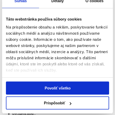
Súhlas
Detaily
O cookies
pacientom.
Ochorenie obličiek sa navyše vyskytuje zhruba u:
Táto webstránka používa súbory cookies
30 %
diabetikov s cukrovkou 1. typu (nástup v mladom
veku),
Na prispôsobenie obsahu a reklám, poskytovanie funkcií
10
až
40 %
diabetikov s cukrovkou 2. typu (nástup v
sociálnych médií a analýzu návštevnosti používame
dospelosti).
súbory cookie. Informácie o tom, ako používate naše
Príznaky ochorenia obličiek
webové stránky, poskytujeme aj našim partnerom v
oblasti sociálnych médií, inzercie a analýzy. Títo partneri
Príznaky poškodenia obličiek sa neobjavia ihneď, preto je dôležité
môžu príslušné informácie skombinovať s ďalšími
raz ročne testovať funkciu obličiek
. Prvým ukazovateľom
zhoršenej funkcie obličiek sú proteíny v moči, najmä zvýšené
údajmi, ktoré ste im poskytli alebo ktoré od vás získali,
hladiny albumínu a znížená glomerulárna filtrácia (eGFR).
keď ste používali ich služby.
Čo sa týka symptómov, zhoršenú funkciu obličiek môžete
pozorovať ako:
Povoliť všetko
opuchnuté členky, chodidlá, dlane,
krv v moči,
častejšie močenie, najmä v noci,
Prispôsobiť
vysoký krvný tlak,
únavu,
dýchavičnosť,