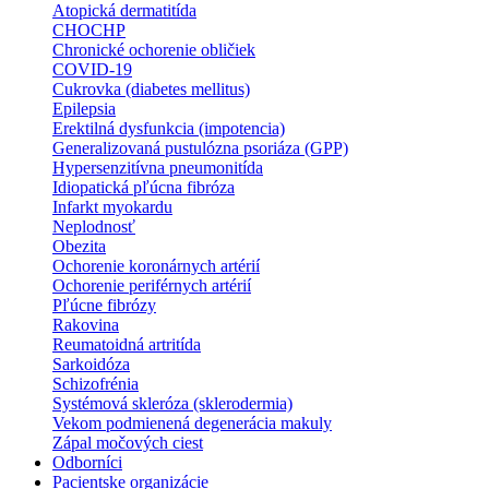
Atopická dermatitída
CHOCHP
Chronické ochorenie obličiek
COVID-19
Cukrovka (diabetes mellitus)
Epilepsia
Erektilná dysfunkcia (impotencia)
Generalizovaná pustulózna psoriáza (GPP)
Hypersenzitívna pneumonitída
Idiopatická pľúcna fibróza
Infarkt myokardu
Neplodnosť
Obezita
Ochorenie koronárnych artérií
Ochorenie periférnych artérií
Pľúcne fibrózy
Rakovina
Reumatoidná artritída
Sarkoidóza
Schizofrénia
Systémová skleróza (sklerodermia)
Vekom podmienená degenerácia makuly
Zápal močových ciest
Odborníci
Pacientske organizácie