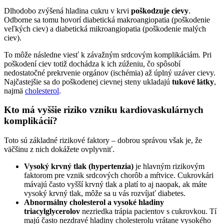
Dlhodobo zvýšená hladina cukru v krvi
poškodzuje cievy
.
Odborne sa tomu hovorí diabetická makroangiopatia (poškodenie
veľkých ciev) a diabetická mikroangiopatia (poškodenie malých
ciev).
To môže následne viesť k závažným srdcovým komplikáciám. Pri
poškodení ciev totiž dochádza k ich zúženiu, čo spôsobí
nedostatočné prekrvenie orgánov (ischémia) až úplný uzáver cievy.
Najčastejšie sa do poškodenej cievnej steny ukladajú
tukové látky
,
najmä
cholesterol
.
Kto má vyššie riziko vzniku kardiovaskulárnych
komplikácií?
Toto sú základné rizikové faktory – dobrou správou však je, že
väčšinu z nich dokážete ovplyvniť.
Vysoký krvný tlak (hypertenzia)
je hlavným rizikovým
faktorom pre vznik srdcových chorôb a mŕtvice. Cukrovkári
mávajú často vyšší krvný tlak a platí to aj naopak, ak máte
vysoký krvný tlak, môže sa u vás rozvíjať diabetes.
Abnormálny cholesterol a vysoké hladiny
triacylglycerolov
nezriedka trápia pacientov s cukrovkou. Tí
majú často nezdravé hladiny cholesterolu vrátane vysokého