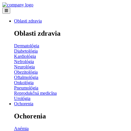
Oblasti zdravia
Oblasti zdravia
Dermatológia
Diabetológia
Kardiológia
Nefrológia
Neurológia
Obezitológia
Oftalmológia
Onkológia
Pneumológia
Reprodukčná medicína
Urológia
Ochorenia
Ochorenia
Anémia