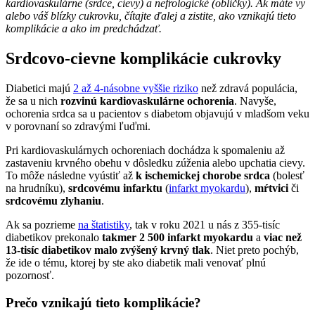
kardiovaskulárne (srdce, cievy) a nefrologické (obličky). Ak máte vy
alebo váš blízky cukrovku, čítajte ďalej a zistite, ako vznikajú tieto
komplikácie a ako im predchádzať.
Srdcovo-cievne komplikácie cukrovky
Diabetici majú
2 až 4-násobne vyššie riziko
než zdravá populácia,
že sa u nich
rozvinú kardiovaskulárne ochorenia
. Navyše,
ochorenia srdca sa u pacientov s diabetom objavujú v mladšom veku
v porovnaní so zdravými ľuďmi.
Pri kardiovaskulárnych ochoreniach dochádza k spomaleniu až
zastaveniu krvného obehu v dôsledku zúženia alebo upchatia cievy.
To môže následne vyústiť až
k ischemickej chorobe srdca
(bolesť
na hrudníku),
srdcovému infarktu
(
infarkt myokardu
),
mŕtvici
či
srdcovému zlyhaniu
.
Ak sa pozrieme
na štatistiky
, tak v roku 2021 u nás z 355-tisíc
diabetikov prekonalo
takmer 2 500 infarkt myokardu
a
viac než
13-tisíc diabetikov malo zvýšený krvný tlak
. Niet preto pochýb,
že ide o tému, ktorej by ste ako diabetik mali venovať plnú
pozornosť.
Prečo vznikajú tieto komplikácie?