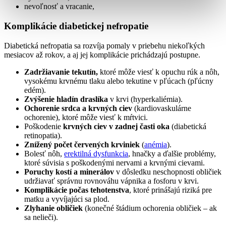
nevoľnosť a vracanie,
Komplikácie diabetickej nefropatie
Diabetická nefropatia sa rozvíja pomaly v priebehu niekoľkých
mesiacov až rokov, a aj jej komplikácie prichádzajú postupne.
Zadržiavanie tekutín,
ktoré môže viesť k opuchu rúk a nôh,
vysokému krvnému tlaku alebo tekutine v pľúcach (pľúcny
edém).
Zvýšenie hladín draslíka
v krvi (hyperkaliémia).
Ochorenie srdca a krvných ciev
(kardiovaskulárne
ochorenie), ktoré môže viesť k mŕtvici.
Poškodenie
krvných ciev v zadnej časti oka
(diabetická
retinopatia).
Znížený počet červených krviniek
(
anémia
).
Bolesť nôh,
erektilná dysfunkcia
, hnačky a ďalšie problémy,
ktoré súvisia s poškodenými nervami a krvnými cievami.
Poruchy kostí a minerálov
v dôsledku neschopnosti obličiek
udržiavať správnu rovnováhu vápnika a fosforu v krvi.
Komplikácie počas tehotenstva
, ktoré prinášajú riziká pre
matku a vyvíjajúci sa plod.
Zlyhanie obličiek
(konečné štádium ochorenia obličiek – ak
sa nelieči).