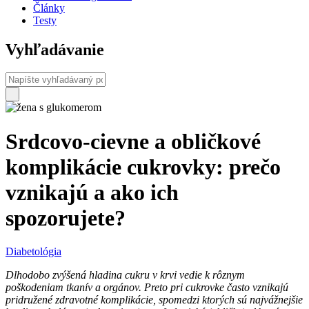
Články
Testy
Vyhľadávanie
Srdcovo-cievne a obličkové
komplikácie cukrovky: prečo
vznikajú a ako ich
spozorujete?
Diabetológia
Dlhodobo zvýšená hladina cukru v krvi vedie k rôznym
poškodeniam tkanív a orgánov. Preto pri cukrovke často vznikajú
pridružené zdravotné komplikácie, spomedzi ktorých sú najvážnejšie