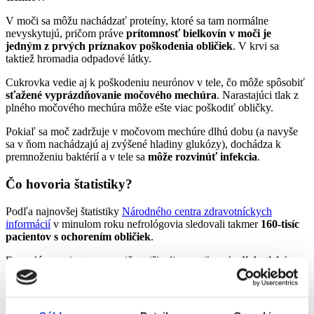
V moči sa môžu nachádzať proteíny, ktoré sa tam normálne
nevyskytujú, pričom práve
prítomnosť bielkovín v moči je
jedným z prvých príznakov poškodenia obličiek
. V krvi sa
taktiež hromadia odpadové látky.
Cukrovka vedie aj k poškodeniu neurónov v tele, čo môže spôsobiť
sťažené vyprázdňovanie močového mechúra
. Narastajúci tlak z
plného močového mechúra môže ešte viac poškodiť obličky.
Pokiaľ sa moč zadržuje v močovom mechúre dlhú dobu (a navyše
sa v ňom nachádzajú aj zvýšené hladiny glukózy), dochádza k
premnoženiu baktérií a v tele sa
môže rozvinúť infekcia
.
Čo hovoria štatistiky?
Podľa najnovšej štatistiky
Národného centra zdravotníckych
informácií
v minulom roku nefrológovia sledovali takmer
160-tisíc
pacientov s ochorením obličiek
.
Dospelým pacientom sa najčastejšie diagnostikovala
diabetická
nefropatia
– chronické ochorenie obličiek spôsobené cukrovkou.
Táto diagnóza bola zároveň aj najčastejším dôvodom pre zahájenie
pravidelnej dialyzačnej liečby (viac ako tretina všetkých pacientov
boli diabetici). Vlani lekári na Slovensku transplantovali obličky 105