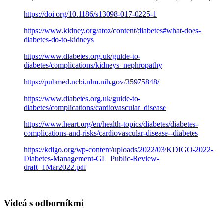
https://doi.org/10.1186/s13098-017-0225-1
https://www.kidney.org/atoz/content/diabetes#what-does-
diabetes-do-to-kidneys
https://www.diabetes.org.uk/guide-to-
diabetes/complications/kidneys_nephropathy
https://pubmed.ncbi.nlm.nih.gov/35975848/
https://www.diabetes.org.uk/guide-to-
diabetes/complications/cardiovascular_disease
https://www.heart.org/en/health-topics/diabetes/diabetes-
complications-and-risks/cardiovascular-disease--diabetes
https://kdigo.org/wp-content/uploads/2022/03/KDIGO-2022-
Diabetes-Management-GL_Public-Review-
draft_1Mar2022.pdf
Videá s odborníkmi