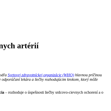
nych artérií
podľa
Svetovej zdravotníckej organizácie (WHO)
hlavnou príčinou
nie odporúčaní lekára a liečby rozhodujúcim krokom, ktorý môže
cia
– rozhoduje o úspešnosti liečby srdcovo-cievnych ochorení a o