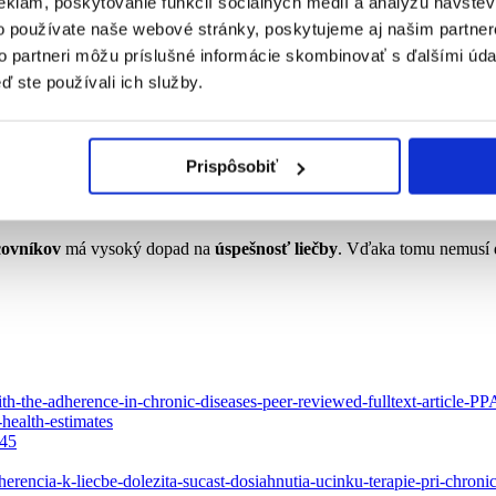
eklám, poskytovanie funkcií sociálnych médií a analýzu návšte
 na vášho
lekára a/alebo lekárnika
predtým, ako by ste samovoľne urob
o používate naše webové stránky, poskytujeme aj našim partner
to partneri môžu príslušné informácie skombinovať s ďalšími údaj
ečby?
ď ste používali ich služby.
ak niečomu nerozumiete, nebojte sa opýtať.
uchovajte, aby ste sa k nim mohli kedykoľvek vrátiť.
Prispôsobiť
omienok
(napríklad upozornenia v mobilnom telefóne). Užívanie vám u
votného štýlu
a odporúčania lekára.
vuje, informujte o tom vášho praktického lekára, poprípade lekára špec
covníkov
má vysoký dopad na
úspešnosť liečby
. Vďaka tomu nemusí d
h-the-adherence-in-chronic-diseases-peer-reviewed-fulltext-article-PP
health-estimates
145
erencia-k-liecbe-dolezita-sucast-dosiahnutia-ucinku-terapie-pri-chro