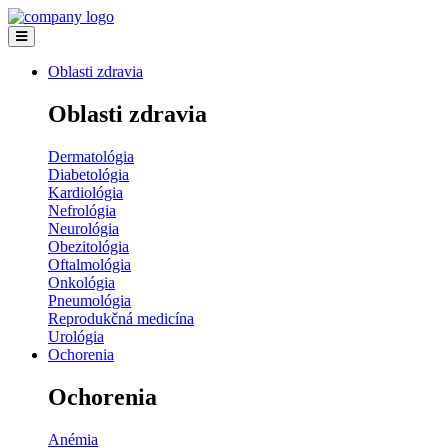
Oblasti zdravia
Oblasti zdravia
Dermatológia
Diabetológia
Kardiológia
Nefrológia
Neurológia
Obezitológia
Oftalmológia
Onkológia
Pneumológia
Reprodukčná medicína
Urológia
Ochorenia
Ochorenia
Anémia