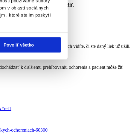
vnosti používame súbory
ili krok, ktorý by vám
mohol uškodiť
.
om v oblasti sociálnych
mi, ktoré ste im poskytli
Povoliť všetko
ľahčia aj
dávkovače liekov
, v ktorých vidíte, či ste daný liek už užili.
ialistu.
ochádzať k ďalšiemu prehlbovaniu ochorenia a pacient môže žiť
A#ref1
nickych-ochoreniach-60300