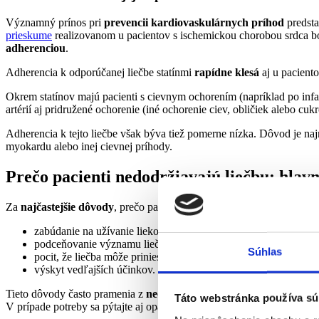
Významný prínos pri
prevencii kardiovaskulárnych príhod
predsta
prieskume
realizovanom u pacientov s ischemickou chorobou srdca bo
adherenciou
.
Adherencia k odporúčanej liečbe statínmi
rapídne klesá
aj u pacient
Okrem statínov majú pacienti s cievnym ochorením (napríklad po inf
artérií aj pridružené ochorenie (iné ochorenie ciev, obličiek alebo cuk
Adherencia k tejto liečbe však býva tiež pomerne nízka. Dôvod je na
myokardu alebo inej cievnej príhody.
Prečo pacienti nedodržiavajú liečbu: hlav
Za
najčastejšie dôvody
, prečo pacient nedodržiava odporúčanú liečb
zabúdanie na užívanie liekov,
podceňovanie významu liečby,
Súhlas
pocit, že liečba môže priniesť viac škody ako úžitku alebo nep
výskyt vedľajších účinkov.
Tieto dôvody často pramenia z
nedostatku pochopenia podstaty lie
Táto webstránka používa sú
V prípade potreby sa pýtajte aj opakovane.