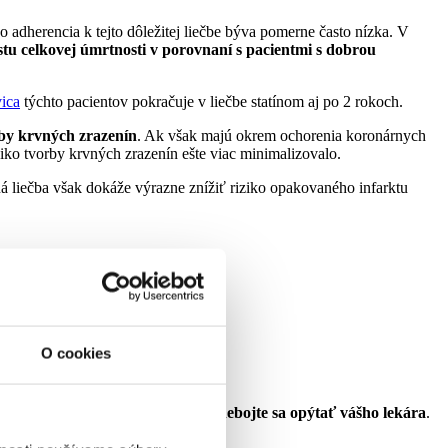
o adherencia k tejto dôležitej liečbe býva pomerne často nízka. V
tu celkovej úmrtnosti v porovnaní s pacientmi s dobrou
ica
týchto pacientov pokračuje v liečbe statínom aj po 2 rokoch.
rby krvných zrazenín
. Ak však majú okrem ochorenia koronárnych
iziko tvorby krvných zrazenín ešte viac minimalizovalo.
 liečba však dokáže výrazne znížiť riziko opakovaného infarktu
O cookies
u a liečebným režimom nerozumiete,
nebojte sa opýtať vášho lekára
.