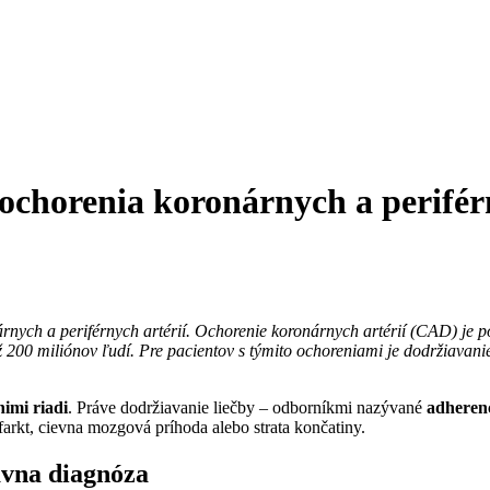
 ochorenia koronárnych a perifér
árnych a periférnych artérií. Ochorenie koronárnych artérií (CAD) je 
než 200 miliónov ľudí. Pre pacientov s týmito ochoreniami je dodržiava
nimi riadi
. Práve dodržiavanie liečby – odborníkmi nazývané
adheren
rkt, cievna mozgová príhoda alebo strata končatiny.
ávna diagnóza