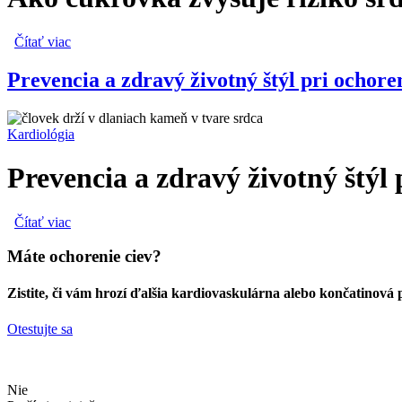
Čítať viac
o Ako cukrovka zvyšuje riziko srdcovo-cievnych ochorení
Prevencia a zdravý životný štýl pri ochore
Kardiológia
Prevencia a zdravý životný štýl 
Čítať viac
o Prevencia a zdravý životný štýl pri ochorení koronárnych 
Máte ochorenie ciev?
Zistite, či vám hrozí ďalšia kardiovaskulárna alebo končatinová 
Otestujte sa
Nie