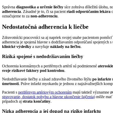
Správna
diagnostika a určenie liečby
síce zohráva dôležitú úlohu, n
adherencia
. Zásadné je to, či sa pacient
riadi odporúčaním lekára
o
označujeme to za
non-adherenciu
.
Nedostatočná adherencia k liečbe
Zdravotnícki pracovníci sa aj napriek svojej snahe pacientom pomôcť 
adherencia je spojená hlavne s dodržiavaním odporúčaní spojených s
klinické výsledky
a navyšuje
náklady na liečbu
.
Riziká spojené s nedodržiavaním liečby
Ochorenia koronárnych a periférnych artérií sú podmienené
ateroskl
svoje rizikové faktory pod kontrolou
.
Nedodržiavanie liečby a zásad zdravého životného štýlu
po infarkt
úmrtnosti
. Práve infarkt myokardu je jednou z najzávažnejších kompl
Pacienti s
periférnym artériovým ochorením
majú taktiež významne
zv
stravovanie, dostatok pohybu a hlavne ukončenie fajčenia)
môže mať 
prípadoch aj
strata končatiny
.
Nízka adherencia a jej dopad na riziko infarktu