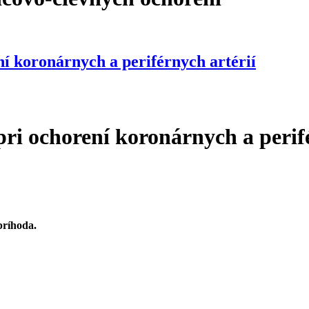
ní koronárnych a periférnych artérií
pri ochorení koronárnych a perif
a periférnych artérií
príhoda.