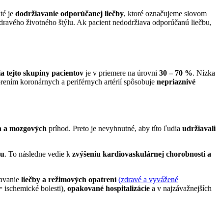
té je
dodržiavanie odporúčanej liečby
, ktoré označujeme slovom
dravého životného štýlu. Ak pacient nedodržiava odporúčanú liečbu,
a tejto skupiny pacientov
je v priemere na úrovni
30 – 70 %
. Nízka
rením koronárnych a periférnych artérií spôsobuje
nepriaznivé
ch a mozgových
príhod. Preto je nevyhnutné, aby títo ľudia
udržiavali
du
. To následne vedie k
zvýšeniu kardiovaskulárnej chorobnosti a
avanie
liečby a režimových opatrení
(zdravé a vyvážené
= ischemické bolesti),
opakované hospitalizácie
a v najzávažnejších