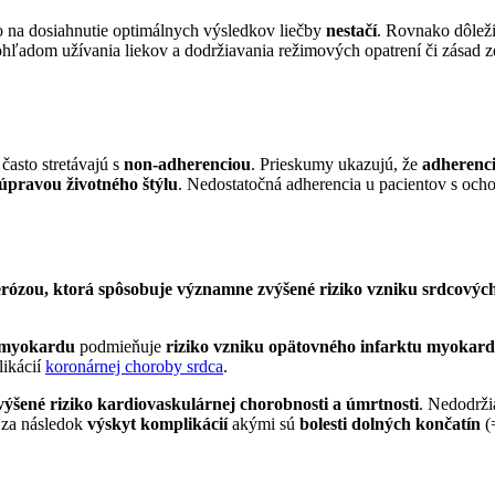
o na dosiahnutie optimálnych výsledkov liečby
nestačí
. Rovnako dôleži
hľadom užívania liekov a dodržiavania režimových opatrení či zásad z
často stretávajú s
non-adherenciou
. Prieskumy ukazujú, že
adherenci
úpravou životného štýlu
. Nedostatočná adherencia u pacientov s ocho
erózou, ktorá spôsobuje významne zvýšené riziko vzniku srdcový
e myokardu
podmieňuje
riziko vzniku opätovného infarktu myokar
ikácií
koronárnej choroby srdca
.
ýšené riziko kardiovaskulárnej chorobnosti a úmrtnosti
. Nedodrži
za následok
výskyt komplikácií
akými sú
bolesti dolných končatín
(