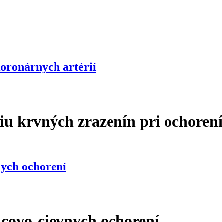
koronárnych artérií
u krvných zrazenín pri ochorení
érií
nych ochorení
dcovo-cievnych ochorení