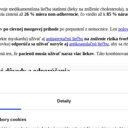
vuje medikamentózna liečba statínmi (lieky na zníženie cholesterolu), n
la zistená až
26 % miera non-adherencie
, čo viedlo až k
85 % náras
ov
po cievnej mozgovej príhode
po prepustení z nemocnice. Len
polov
arkte myokardu) užívať aj
antiagregačnú liečbu
na zníženie rizika tvo
rovku)
odporúča sa užívať navyše aj
antikoagulačnú liečbu
, aby sa r
jmä ten, že
pacienti musia užívať naraz viac liekov
. Táto kombinovaná
né dôvody a odporúčania
u, sa uvádza:
Detaily
omáha,
čebného postupu a prínosu liečby
. Ak niečomu v spojitosti s liečbo
bory cookies