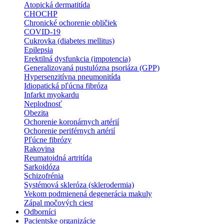
Atopická dermatitída
CHOCHP
Chronické ochorenie obličiek
COVID-19
Cukrovka (diabetes mellitus)
Epilepsia
Erektilná dysfunkcia (impotencia)
Generalizovaná pustulózna psoriáza (GPP)
Hypersenzitívna pneumonitída
Idiopatická pľúcna fibróza
Infarkt myokardu
Neplodnosť
Obezita
Ochorenie koronárnych artérií
Ochorenie periférnych artérií
Pľúcne fibrózy
Rakovina
Reumatoidná artritída
Sarkoidóza
Schizofrénia
Systémová skleróza (sklerodermia)
Vekom podmienená degenerácia makuly
Zápal močových ciest
Odborníci
Pacientske organizácie