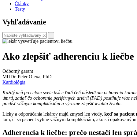
Články
Testy
Vyhľadávanie
Ako zlepšiť adherenciu k liečbe
Odborný garant
MUDr. Peter Olexa, PhD.
Kardiológia
Každý deň po celom svete tisíce ľudí čelí následkom ochorenia koron
úmrtí, zatiaľ čo ochorenie periférnych artérií (PAD) postihuje viac 
predísť vážnym komplikáciám a výrazne zlepšiť kvalitu života.
Lieky a odporúčania lekárov majú zmysel len vtedy,
keď sa pacient 
tom, či sa pacient vyhne vážnym komplikáciám, ako sú opakovaný infa
Adherencia k liečbe: prečo nestačí len spr