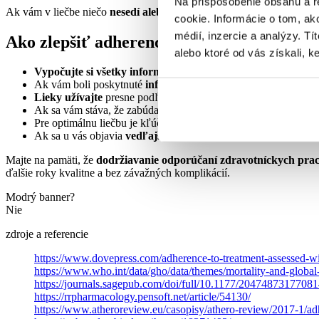
Na prispôsobenie obsahu a r
Ak vám v liečbe niečo
nesedí alebo nevyhovuje
, nebojte sa obrátiť
cookie. Informácie o tom, ak
médií, inzercie a analýzy. Tí
Ako zlepšiť adherenciu, a tým účinnosť li
alebo ktoré od vás získali, ke
Vypočujte si všetky informácie
, ktoré vám lekár poskytuje a 
Ak vám boli poskytnuté
informačné materiály
, dobre si ich 
Lieky užívajte
presne podľa odporúčania lekára.
Ak sa vám stáva, že zabúdate liek užiť, používajte formy
prip
Pre optimálnu liečbu je kľúčové
dodržiavať zásady zdravého ži
Ak sa u vás objavia
vedľajšie účinky
, alebo vám liečba nevyho
Majte na pamäti, že
dodržiavanie odporúčaní zdravotníckych pra
ďalšie roky kvalitne a bez závažných komplikácií.
Modrý banner?
Nie
zdroje a referencie
https://www.dovepress.com/adherence-to-treatment-assessed-wit
https://www.who.int/data/gho/data/themes/mortality-and-global-
https://journals.sagepub.com/doi/full/10.1177/2047487317708
https://rrpharmacology.pensoft.net/article/54130/
https://www.atheroreview.eu/casopisy/athero-review/2017-1/adh