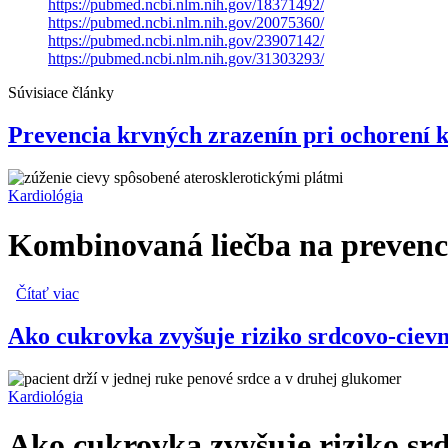
https://pubmed.ncbi.nlm.nih.gov/18371492/
https://pubmed.ncbi.nlm.nih.gov/20075360/
https://pubmed.ncbi.nlm.nih.gov/23907142/
https://pubmed.ncbi.nlm.nih.gov/31303293/
Súvisiace články
Prevencia krvných zrazenín pri ochorení 
Kardiológia
Kombinovaná liečba na prevenci
Čítať viac
o Prevencia krvných zrazenín pri ochorení koronárnych art
Ako cukrovka zvyšuje riziko srdcovo-ciev
Kardiológia
Ako cukrovka zvyšuje riziko sr