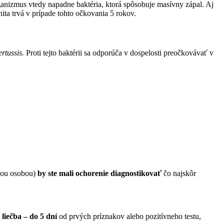
rganizmus vtedy napadne baktéria, ktorá spôsobuje masívny zápal. Aj
ita trvá v prípade tohto očkovania 5 rokov.
ertussis.
Proti tejto baktérii sa odporúča v dospelosti preočkovávať v
vnou osobou)
by ste mali ochorenie diagnostikovať
čo najskôr
liečba – do 5 dní
od prvých príznakov alebo pozitívneho testu,