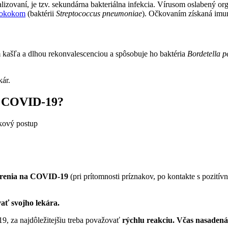
lizovaní, je tzv. sekundárna bakteriálna infekcia. Vírusom oslabený o
okokom
(baktérii
Streptococcus pneumoniae
). Očkovaním získaná imun
kašľa a dlhou rekonvalescenciou a spôsobuje ho baktéria
Bordetella p
ekár.
iu COVID-19?
rokový postup
zrenia na COVID-19
(pri prítomnosti príznakov, po kontakte s pozití
vať svojho lekára.
9, za najdôležitejšiu treba považovať
rýchlu reakciu.
Včas nasadená 