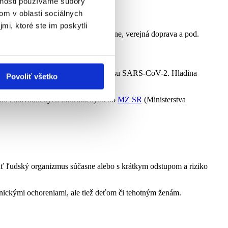
vnosti používame súbory
om v oblasti sociálnych
oznáme pod skratkou ROR
.
mi, ktoré ste im poskytli
chorí – nemocnice, polikliniky, lekárne, verejná doprava a pod.
génu – v prípade covidu-19 proti vírusu SARS-CoV-2. Hladina
Povoliť všetko
ra zdravotníckych informácií) alebo
MZ SR
(Ministerstva
úť ľudský organizmus súčasne alebo s krátkym odstupom a riziko
onickými ochoreniami, ale tiež deťom či tehotným ženám.