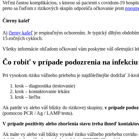
Veľmi častou komplikáciou, s ktorou sú pacienti s covidom-19 hospita
preto sa ľuďom z rizikových skupín odporúča očkovanie proti
pneum
Čierny kašeľ
Aj
čierny kašeľ
je respiračným ochorením. Je typický dlhým obdobím 
15-ročných cykloch.
Všetky informácie ohľadom očkovaní vám poskytne váš ošetrujúci l
Čo robiť v prípade podozrenia na infekc
Pri vysokom riziku vážneho priebehu je najdôležitejšie dodržať 3-k
krok – diagnostika (testovanie)
krok – kontaktovanie lekára
krok – liečba
Ak patríte vy alebo váš blízky do rizikovej skupiny,
v prípade podo
(pomocou PCR / Ag / LAMP testu).
V prípade pozitivity alebo zhoršenia stavu treba ihneď kontakto
Ak máte vy alebo váš blízky vysoké riziko vážneho priebehu covidu-1