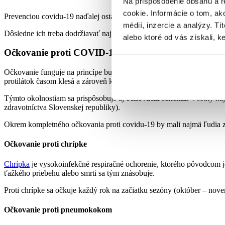
Na prispôsobenie obsahu a r
cookie. Informácie o tom, ak
Prevenciou covidu-19 naďalej ostáva snaha vyhnúť sa nákaze. Patrí 
médií, inzercie a analýzy. Tí
Dôsledne ich treba dodržiavať najmä na miestach, kde sa nachádza veľ
alebo ktoré od vás získali, ke
Očkovanie proti COVID-19
Očkovanie funguje na princípe budovania špecifických protilátok. V
protilátok časom klesá a zároveň koronavírus sa už niekoľkokrát zmen
Týmto okolnostiam sa prispôsobuje aj
očkovacia schéma.
Všetky naj
zdravotníctva Slovenskej republiky).
Okrem kompletného očkovania proti covidu-19 by mali najmä ľudia z 
Očkovanie proti chrípke
Chrípka
je vysokoinfekčné respiračné ochorenie, ktorého pôvodcom j
ťažkého priebehu alebo smrti sa tým znásobuje.
Proti chrípke sa očkuje každý rok na začiatku sezóny (október – n
Očkovanie proti pneumokokom