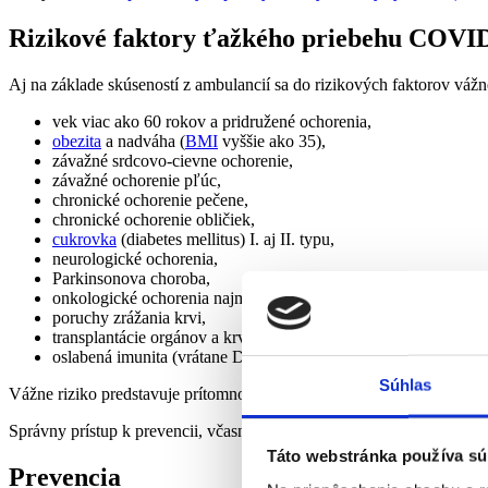
Rizikové faktory ťažkého priebehu COV
Aj na základe skúseností z ambulancií sa do rizikových faktorov vážn
vek viac ako 60 rokov a pridružené ochorenia,
obezita
a nadváha (
BMI
vyššie ako 35),
závažné srdcovo-cievne ochorenie,
závažné ochorenie pľúc,
chronické ochorenie pečene,
chronické ochorenie obličiek,
cukrovka
(diabetes mellitus) I. aj II. typu,
neurologické ochorenia,
Parkinsonova choroba,
onkologické ochorenia najmä v aktívnej liečbe,
poruchy zrážania krvi,
transplantácie orgánov a krvotvorných buniek,
oslabená imunita (vrátane Downovho syndrómu, imunosupresí
Súhlas
Vážne riziko predstavuje prítomnosť čo i len jedného zo spomenutýc
Správny prístup k prevencii, včasná diagnostika covidu-19 a rovnako 
Táto webstránka používa sú
Prevencia