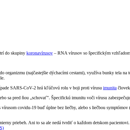
trí do skupiny
koronavírusov
– RNA vírusov so špecifickým vzhľadom
organizmu (najčastejšie dýchacími cestami), využíva bunky tela na to
ele.
prípade SARS-CoV-2 hrá kľúčovú rolu v boji proti vírusu
imunita
človek
o sa pred ňou „schovať”. Špecifickú imunitu voči vírusu zabezpečuj
 s vírusom covidu-19 buď úplne bez liečby, alebo s liečbou symptómov
erny priebeh. Ani to sa ale nedá tvrdiť o každom detskom pacientovi
S)