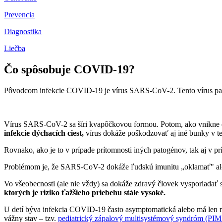
Prevencia
Diagnostika
Liečba
Čo spôsobuje COVID-19?
Pôvodcom infekcie COVID-19 je vírus SARS-CoV-2. Tento vírus pa
Vírus SARS-CoV-2 sa šíri kvapôčkovou formou. Potom, ako vnikne do 
infekcie dýchacích ciest,
vírus dokáže poškodzovať aj iné bunky v t
Rovnako, ako je to v prípade prítomnosti iných patogénov, tak aj v 
Problémom je, že SARS-CoV-2 dokáže ľudskú imunitu „oklamať" aleb
Vo všeobecnosti (ale nie vždy) sa dokáže zdravý človek vysporiadať
ktorých je riziko ťažšieho priebehu stále vysoké.
U detí býva infekcia COVID-19 často asymptomatická alebo má len mi
vážny stav – tzv.
pediatrický zápalový multisystémový syndróm (PIM