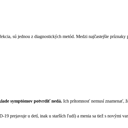
fekcia, sú jednou z diagnostických metód. Medzi najčastejšie príznaky 
áklade symptómov potvrdiť nedá.
Ich prítomnosť nemusí znamenať, že
9 prejavuje u detí, inak u starších ľudí) a menia sa tiež s novými va