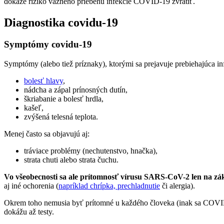
dokáže riziko vážneho priebehu infekcie COVID-19 zvrátiť.
Diagnostika covidu-19
Symptómy covidu-19
Symptómy (alebo tiež príznaky), ktorými sa prejavuje prebiehajúca in
bolesť hlavy
,
nádcha a zápal prínosných dutín,
škriabanie a bolesť hrdla,
kašeľ,
zvýšená telesná teplota.
Menej často sa objavujú aj:
tráviace problémy (nechutenstvo, hnačka),
strata chuti alebo strata čuchu.
Vo všeobecnosti sa ale prítomnosť vírusu SARS-CoV-2 len na z
aj iné ochorenia (
napríklad chrípka, prechladnutie
či alergia).
Okrem toho nemusia byť prítomné u každého človeka (inak sa COVID-1
dokážu až testy.