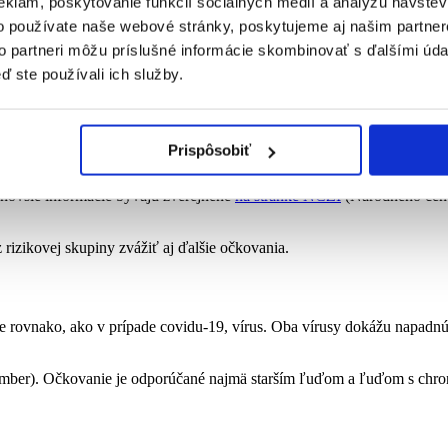
eklám, poskytovanie funkcií sociálnych médií a analýzu návšte
o používate naše webové stránky, poskytujeme aj našim partner
sem
nosenie rúška alebo respirátora, hygiena rúk a odstup,
ktoré p
to partneri môžu príslušné informácie skombinovať s ďalšími údaj
a ľudí v uzavretých priestoroch alebo na miestach, kde sa zdržiavajú 
ď ste používali ich služby.
ďaka nim je imunita pripravená lepšie bojovať proti konkrétnemu pato
Prispôsobiť
il na iný variant.
novšie informácie bývajú zverejnené
na stránke NCZI
(Národného cent
rizikovej skupiny zvážiť aj ďalšie očkovania.
e rovnako, ako v prípade covidu-19, vírus. Oba vírusy dokážu napadn
ovember). Očkovanie je odporúčané najmä starším ľuďom a ľuďom s chr