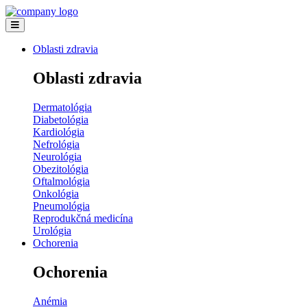
Oblasti zdravia
Oblasti zdravia
Dermatológia
Diabetológia
Kardiológia
Nefrológia
Neurológia
Obezitológia
Oftalmológia
Onkológia
Pneumológia
Reprodukčná medicína
Urológia
Ochorenia
Ochorenia
Anémia