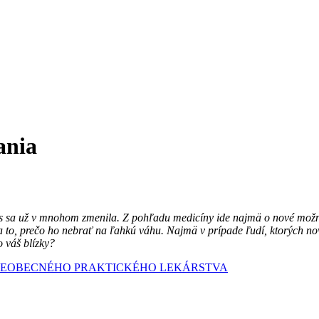
ania
as sa už v mnohom zmenila. Z pohľadu medicíny ide najmä o nové možno
na to, prečo ho nebrať na ľahkú váhu. Najmä v prípade ľudí, ktorých no
o váš blízky?
EOBECNÉHO PRAKTICKÉHO LEKÁRSTVA