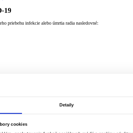
ID-19
eho priebehu infekcie alebo úmrtia radia nasledovné:
vnej liečby, zle kompenzovaného HIV a iné).
Detaily
h faktorov.
Kombinácia viacerých
(ktorá nie je zriedkavá)
toto riziko 
včas nasadená liečba môžu toto riziko zvrátiť.
bory cookies