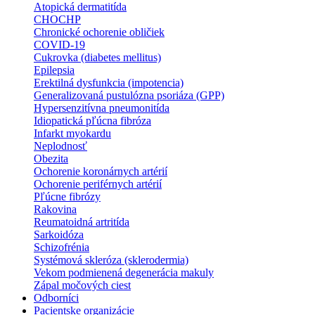
Atopická dermatitída
CHOCHP
Chronické ochorenie obličiek
COVID-19
Cukrovka (diabetes mellitus)
Epilepsia
Erektilná dysfunkcia (impotencia)
Generalizovaná pustulózna psoriáza (GPP)
Hypersenzitívna pneumonitída
Idiopatická pľúcna fibróza
Infarkt myokardu
Neplodnosť
Obezita
Ochorenie koronárnych artérií
Ochorenie periférnych artérií
Pľúcne fibrózy
Rakovina
Reumatoidná artritída
Sarkoidóza
Schizofrénia
Systémová skleróza (sklerodermia)
Vekom podmienená degenerácia makuly
Zápal močových ciest
Odborníci
Pacientske organizácie