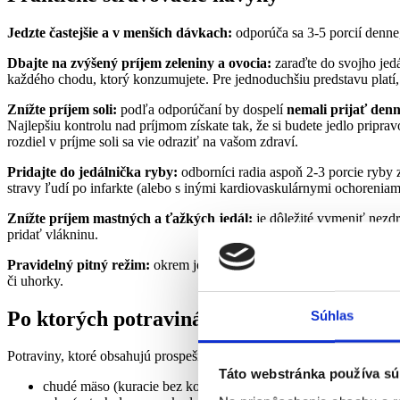
Jedzte častejšie a v menších dávkach:
odporúča sa 3-5 porcií denne,
Dbajte na zvýšený príjem zeleniny a ovocia:
zaraďte do svojho jed
každého chodu, ktorý konzumujete. Pre jednoduchšiu predstavu platí
Znížte príjem soli:
podľa odporúčaní by dospelí
nemali prijať denn
Najlepšiu kontrolu nad príjmom získate tak, že si budete jedlo prip
rozdiel v príjme soli sa vie odraziť na vašom zdraví.
Pridajte do jedálnička ryby:
odborníci radia aspoň 2-3 porcie ryby
stravy ľudí po infarkte (alebo s inými kardiovaskulárnymi ochoren
Znížte príjem mastných a ťažkých jedál:
je dôležité vymeniť nezdr
pridať vlákninu.
Pravidelný pitný režim:
okrem jedla je dôležité dbať aj na pravidel
či uhorky.
Po ktorých potravinách siahnuť?
Súhlas
Potraviny, ktoré obsahujú prospešné mononenasýtené a polynenasýten
Táto webstránka používa sú
chudé mäso (kuracie bez kože, chudé hovädzie, morčacie, králiči