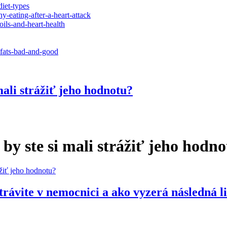
diet-types
y-eating-after-a-heart-attack
oils-and-heart-health
-fats-bad-and-good
mali strážiť jeho hodnotu?
 by ste si mali strážiť jeho hodn
ážiť jeho hodnotu?
trávite v nemocnici a ako vyzerá následná l