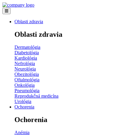
Oblasti zdravia
Oblasti zdravia
Dermatológia
Diabetológia
Kardiológia
Nefrológia
Neurológia
Obezitológia
Oftalmológia
Onkológia
Pneumológia
Reprodukčná medicína
Urológia
Ochorenia
Ochorenia
Anémia