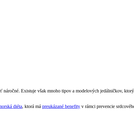
 náročné. Existuje však mnoho tipov a modelových jedálničkov, ktorýc
morská diéta
, ktorá má
preukázané benefity
v rámci prevencie srdcového 