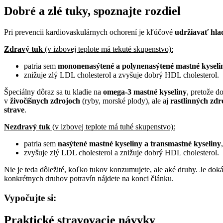
Dobré a zlé tuky, spoznajte rozdiel
Pri prevencii kardiovaskulárnych ochorení je kľúčové
udržiavať hlad
Zdravý tuk
(v izbovej teplote má tekuté skupenstvo):
patria sem
mononenasýtené a polynenasýtené mastné kyseli
znižuje zlý LDL cholesterol a zvyšuje dobrý HDL cholesterol.
Špeciálny dôraz sa tu kladie na
omega-3 mastné kyseliny
, pretože d
v
živočíšnych zdrojoch
(ryby, morské plody), ale aj
rastlinných zdr
strave
.
Nezdravý tuk
(v izbovej teplote má tuhé skupenstvo):
patria sem
nasýtené mastné kyseliny a transmastné kyseliny
,
zvyšuje zlý LDL cholesterol a znižuje dobrý HDL cholesterol.
Nie je teda dôležité, koľko tukov konzumujete, ale aké druhy. Je dok
konkrétnych druhov potravín nájdete na konci článku.
Vypočujte si:
Praktické stravovacie návyky