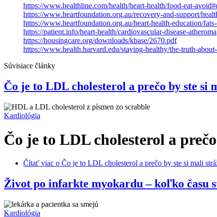
https://www.healthline.com/health/heart-health/food-eat-avoid#
https://www.heartfoundation.org.au/recovery-and-support/health
https://www.heartfoundation.org.au/heart-health-education/fats-
https://patient.info/heart-health/cardiovascular-disease-atheroma
https://housingcare.org/downloads/kbase/2670.pdf
https://www.health.harvard.edu/staying-healthy/the-truth-about
Súvisiace články
Čo je to LDL cholesterol a prečo by ste si 
Kardiológia
Čo je to LDL cholesterol a prečo
Čítať viac
o Čo je to LDL cholesterol a prečo by ste si mali str
Život po infarkte myokardu – koľko času s
Kardiológia