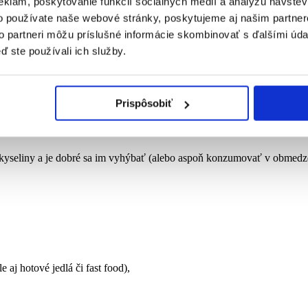
eklám, poskytovanie funkcií sociálnych médií a analýzu návšte
o používate naše webové stránky, poskytujeme aj našim partner
to partneri môžu príslušné informácie skombinovať s ďalšími údaj
ď ste používali ich služby.
a a zeleniny
.
Prispôsobiť
né kyseliny a je dobré sa im vyhýbať (alebo aspoň konzumovať v obme
 aj hotové jedlá či fast food),