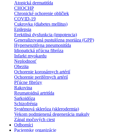
Atopická dermatitída
CHOCHP
Chronické ochorenie obličiek
COVID-19
Cukrovka (diabetes mellitus)
Epilepsia
Erektilná dysfunkcia (impotencia)
Generalizovaná pustulózna psoriáza (GPP)
Hypersenzitívna pneumonitída
Idiopatická pľúcna fibróza
Infarkt myokardu
Neplodnosť
Obezita
Ochorenie koronárnych artérií
Ochorenie periférnych artérií
Pľúcne fibrózy
Rakovina
Reumatoidná artritída
Sarkoidóza
Schizofrénia
Systémová skleróza (sklerodermia)
Vekom podmienená degenerácia makuly
Zápal močových ciest
Odborníci
Pacientske organizácie