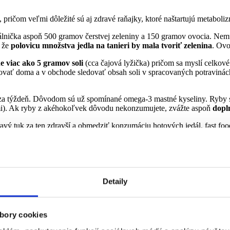
 pričom veľmi dôležité sú aj zdravé raňajky, ktoré naštartujú metabol
álnička aspoň 500 gramov čerstvej zeleniny a 150 gramov ovocia. Nemu
, že
polovicu množstva jedla na tanieri by mala tvoriť zelenina
. Ovo
e viac ako 5 gramov soli
(cca čajová lyžička) pričom sa myslí celkové 
ravovať doma a v obchode sledovať obsah soli v spracovaných potraviná
 za týždeň. Dôvodom sú už spomínané omega-3 mastné kyseliny. Ryby s
iami). Ak ryby z akéhokoľvek dôvodu nekonzumujete, zvážte aspoň
dopl
avý tuk za ten zdravší a obmedziť konzumáciu hotových jedál, fast food
ný príjem tekutín, vďaka ktorému telo dokáže odplaviť škodlivé látky. 
Detaily
é mastné kyseliny:
bory cookies
e...),