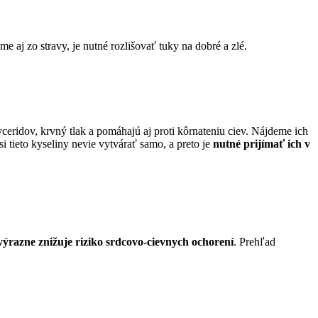
me aj zo stravy, je nutné rozlišovať tuky na dobré a zlé.
yceridov, krvný tlak a pomáhajú aj proti kôrnateniu ciev. Nájdeme ich
 si tieto kyseliny nevie vytvárať samo, a preto je
nutné prijímať ich v
ýrazne znižuje riziko srdcovo-cievnych ochorení
. Prehľad