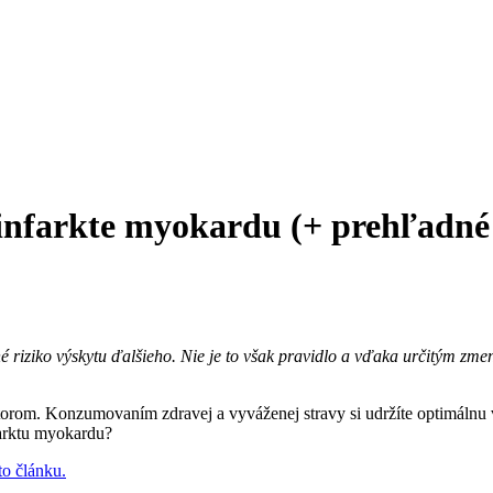
nfarkte myokardu (+ prehľadné r
né riziko výskytu ďalšieho. Nie je to však pravidlo a vďaka určitým zm
orom. Konzumovaním zdravej a vyváženej stravy si udržíte optimálnu v
farktu myokardu?
to článku.