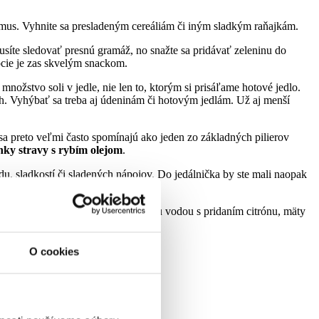
izmus. Vyhnite sa presladeným cereáliám či iným sladkým raňajkám.
síte sledovať presnú gramáž, no snažte sa pridávať zeleninu do
cie je zas skvelým snackom.
množstvo soli v jedle, nie len to, ktorým si prisáľame hotové jedlo.
ch. Vyhýbať sa treba aj údeninám či hotovým jedlám. Už aj menší
a preto veľmi často spomínajú ako jeden zo základných pilierov
nky stravy s rybím olejom
.
u, sladkostí či sladených nápojov. Do jedálnička by ste mali naopak
Balené a sladené vody nahraďte čistou vodou s pridaním citrónu, mäty
O cookies