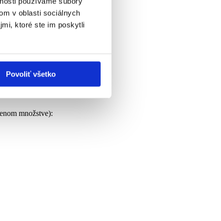
vnosti používame súbory
om v oblasti sociálnych
mi, ktoré ste im poskytli
Povoliť všetko
dzenom množstve):