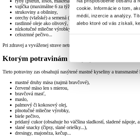
Na prispôsobenie obsahu a r
ryby (pstruh, losos, makrela, sleď, tuniak),
vajíčka (maximálne 6 za týždeň),
cookie. Informácie o tom, ak
strukoviny a obilniny,
médií, inzercie a analýzy. Tí
orechy (vlašské) a semená (ľanové, chia),
alebo ktoré od vás získali, ke
rastlinné oleje ako olivový,
nízkotučné mliečne výrobky,
celozrnné pečivo...
Pri zdravej a vyváženej strave netreba zabúdať ani na
množstvo ovoci
Ktorým potravinám sa vyhýbať?
Tieto potraviny zas obsahujú nasýtené mastné kyseliny a transmast
mastné druhy mäsa (najmä bravčové),
červené mäso len s mierou,
bravčová masť,
maslo,
palmový či kokosový olej,
plnotučné mliečne výrobky,
biele pečivo,
pridaný cukor (obsahuje ho väčšina sladkostí, sladené nápoje, ale
slané snacky (čipsy, slané oriešky...),
dresingy, majonéza, kečup...