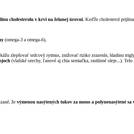
inu cholesterolu v krvi na želanej úrovni
. Keďže cholesterol prijíma
ny
(omega-3 a omega-6),
okážu zlepšovať srdcový rytmus, znižovať riziko zrazenín, hladinu trigl
ojoch
(vlašské orechy, ľanové aj chia semiačka, rastlinné oleje...). Telo
ázané, že
výmenou nasýtených tukov za mono a polynenasýtené sa v