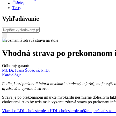
Články
Testy
Vyhľadávanie
Vhodná strava po prekonanom i
Odborný garant:
MUDr. Ivana Šoóšová, PhD.
Kardiológia
Ľudia, ktorí prekonali infarkt myokardu (srdcový infarkt), majú zvýše
aj zdravá a vyvážená strava.
Strava je po prekonanom infarkte myokardu nesmierne dôležitým fakt
cholesterol. Ako by teda mala vyzerať zdravá strava po prekonaní in
Viac si o LDL cholesterole a HDL cholesterole môžete prečítať v tom