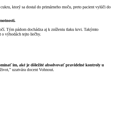
 cukru, ktorý sa dostal do primárneho moču, preto pacient vylúči do
motnosti.
ymočí. Tým pádom dochádza aj k zníženiu tlaku krvi. Takýmto
 o výhodách tejto liečby.
mínať im, aké je dôležité absolvovať pravidelné kontroly u
 život,” uzatvára docent Vohnout.