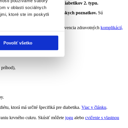
vnosti používame súbory
hovoríme:
Komplexný manažment diabetikov 2. typu.
om v oblasti sociálnych
 najnovších vedeckých a medicínskych poznatkov.
Sú
mi, ktoré ste im poskytli
e zlepšenie kvality jeho života a prevencia zdravotných
komplikácií,
Povoliť všetko
 príhod),
by.
diétu, ktorá má určité špecifiká pre diabetika.
Viac v článku
.
ovaniu krvného cukru. Skúsiť môžete
jogu
alebo
cvičenie s vlastnou