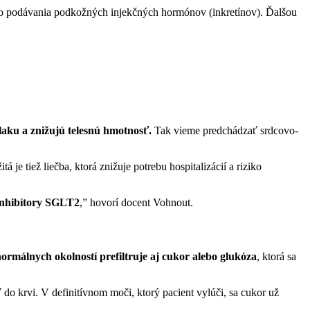
lebo podávania podkožných injekčných hormónov (inkretínov). Ďalšou
tlaku a znižujú telesnú hmotnosť.
Tak vieme predchádzať srdcovo-
 je tiež liečba, ktorá znižuje potrebu hospitalizácií a riziko
inhibítory SGLT2
,” hovorí docent Vohnout.
a normálnych okolností prefiltruje aj cukor alebo glukóza
, ktorá sa
o krvi. V definitívnom moči, ktorý pacient vylúči, sa cukor už