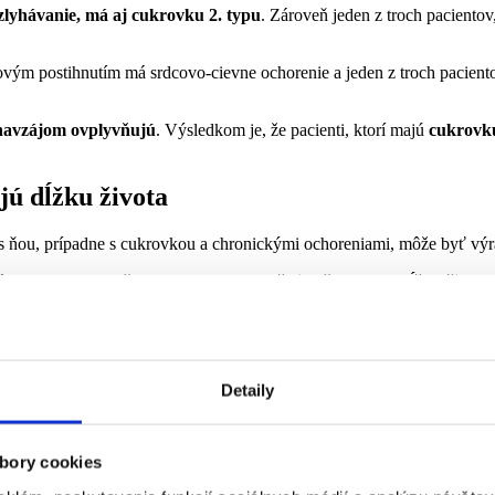
zlyhávanie, má aj cukrovku 2. typu
. Zároveň jeden z troch paciento
čkovým postihnutím má srdcovo-cievne ochorenie a jeden z troch pacien
navzájom ovplyvňujú
. Výsledkom je, že pacienti, ktorí majú
cukrovku
ú dĺžku života
 s ňou, prípadne s cukrovkou a chronickými ochoreniami, môže byť vý
 cukrovky a ďalších ochorení ovplyvňuje očakávanú dĺžku života.
y
. Oproti mužovi, ktorý takúto diagnózu nemá,
dožije v priemere o še
Detaily
nu mozgovú príhodu
, tak sa dĺžka jeho života môže skrátiť až
o 12 rok
Samozrejme, nehovoríme len o dĺžke života, ale bude sa to týkať aj kva
ležité je držať sa svetových štandardov
bory cookies