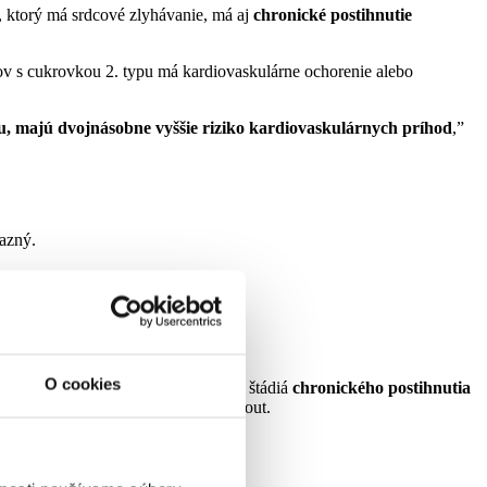
v, ktorý má srdcové zlyhávanie, má aj
chronické postihnutie
tov s cukrovkou 2. typu má kardiovaskulárne ochorenie alebo
, majú dvojnásobne vyššie riziko kardiovaskulárnych príhod
,”
razný.
sť rokov menej.
O cookies
ov
. A keď má cukrovku a počiatočné štádiá
chronického postihnutia
lity života,” vysvetľuje docent Vohnout.