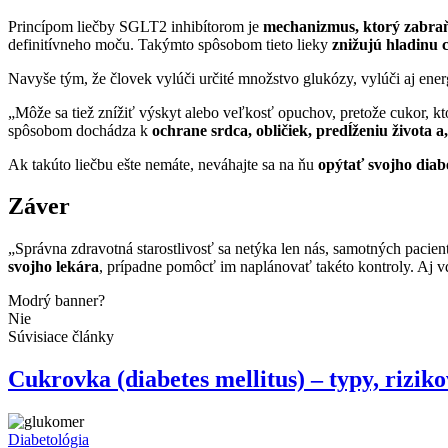
Princípom liečby SGLT2 inhibítorom je
mechanizmus, ktorý zabraň
definitívneho moču. Takýmto spôsobom tieto lieky
znižujú hladinu 
Navyše tým, že človek vylúči určité množstvo glukózy, vylúči aj ener
„Môže sa tiež znížiť výskyt alebo veľkosť opuchov, pretože cukor, k
spôsobom dochádza k
ochrane srdca, obličiek, predĺženiu života 
Ak takúto liečbu ešte nemáte, neváhajte sa na ňu
opýtať svojho diab
Záver
„Správna zdravotná starostlivosť sa netýka len nás, samotných pacie
svojho lekára
, prípadne pomôcť im naplánovať takéto kontroly. Aj vď
Modrý banner?
Nie
Súvisiace články
Cukrovka (diabetes mellitus) – typy, riziko
Diabetológia