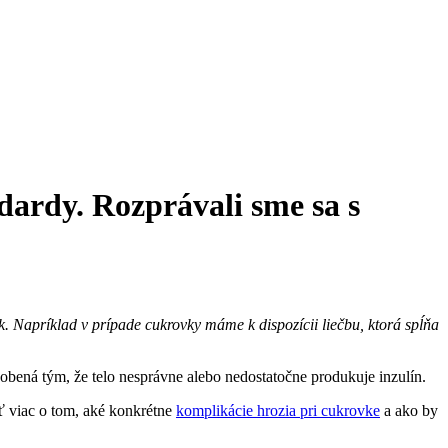
dardy. Rozprávali sme sa s
k. Napríklad v prípade cukrovky máme k dispozícii liečbu, ktorá spĺňa
sobená tým, že telo nesprávne alebo nedostatočne produkuje inzulín.
ť viac o tom, aké konkrétne
komplikácie hrozia pri cukrovke
a ako by