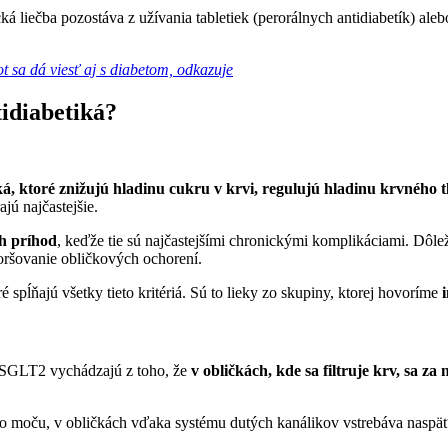
ká liečba pozostáva z užívania tabletiek (perorálnych antidiabetík) a
t sa dá viesť aj s diabetom, odkazuje
idiabetiká?
ká, ktoré znižujú hladinu cukru v krvi, regulujú hladinu krvného 
jú najčastejšie.
ch príhod
, keďže tie sú najčastejšími chronickými komplikáciami. Dôležitá
horšovanie obličkových ochorení.
ré spĺňajú všetky tieto kritériá. Sú to lieky zo skupiny, ktorej hovoríme
y SGLT2 vychádzajú z toho, že
v obličkách, kde sa filtruje krv, sa z
 moču, v obličkách vďaka systému dutých kanálikov vstrebáva naspäť d