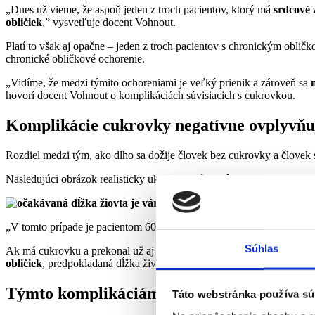
„Dnes už vieme, že aspoň jeden z troch pacientov, ktorý má
srdcové 
obličiek
,” vysvetľuje docent Vohnout.
Platí to však aj opačne – jeden z troch pacientov s chronickým obli
chronické obličkové ochorenie.
„Vidíme, že medzi týmito ochoreniami je veľký prienik a zároveň sa
hovorí docent Vohnout o komplikáciách súvisiacich s cukrovkou.
Komplikácie cukrovky negatívne ovplyvňuj
Rozdiel medzi tým, ako dlho sa dožije človek bez cukrovky a človek
Nasledujúci obrázok realisticky ukazuje, akým spôsobom
prítomnosť
„V tomto prípade je pacientom 60-ročný
muž s diagnózou cukrovk
Súhlas
Ak má cukrovku a prekonal už aj
srdcový infarkt, alebo mal ciev
obličiek
, predpokladaná dĺžka života sa môže skrátiť až o
16 rokov
. 
Týmto komplikáciám sa dá predchádzať, dô
Táto webstránka používa sú