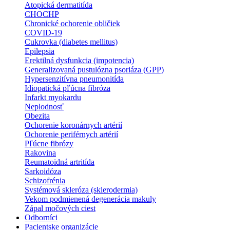
Atopická dermatitída
CHOCHP
Chronické ochorenie obličiek
COVID-19
Cukrovka (diabetes mellitus)
Epilepsia
Erektilná dysfunkcia (impotencia)
Generalizovaná pustulózna psoriáza (GPP)
Hypersenzitívna pneumonitída
Idiopatická pľúcna fibróza
Infarkt myokardu
Neplodnosť
Obezita
Ochorenie koronárnych artérií
Ochorenie periférnych artérií
Pľúcne fibrózy
Rakovina
Reumatoidná artritída
Sarkoidóza
Schizofrénia
Systémová skleróza (sklerodermia)
Vekom podmienená degenerácia makuly
Zápal močových ciest
Odborníci
Pacientske organizácie