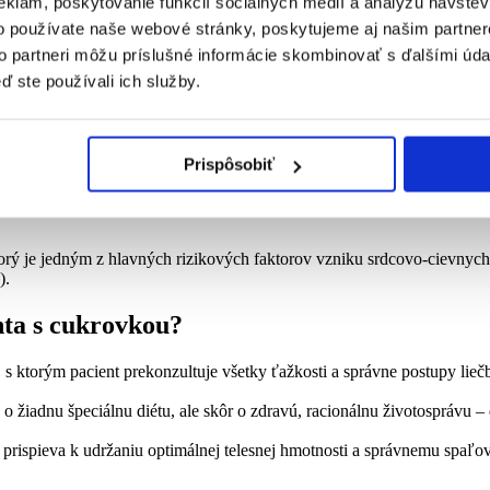
eklám, poskytovanie funkcií sociálnych médií a analýzu návšte
stlivosť o diabetikov 2. typu, ktoré sú na svetovej úrovni a ktorým 
o používate naše webové stránky, poskytujeme aj našim partner
ie na Slovensku a sú v nich zohľadnené všetky
odporúčania na základe
to partneri môžu príslušné informácie skombinovať s ďalšími údaj
ch vyspelých krajinách sveta.
ď ste používali ich služby.
časný a komplexný prístup.
Čiže cieľom liečby pacienta s cukrovkou j
:
Prispôsobiť
orý je jedným z hlavných rizikových faktorov vzniku srdcovo-cievnych
).
nta s cukrovkou?
, s ktorým pacient prekonzultuje všetky ťažkosti a správne postupy lieč
 o žiadnu špeciálnu diétu, ale skôr o zdravú, racionálnu životosprávu – 
á prispieva k udržaniu optimálnej telesnej hmotnosti a správnemu spaľ