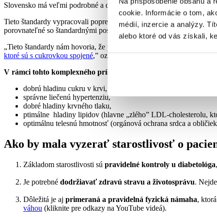
Na prispôsobenie obsahu a r
Slovensko má veľmi podrobné a dobre vypracované štandardy pre staro
cookie. Informácie o tom, ak
Tieto štandardy vypracovali poprední odborníci v oblasti diabetológ
médií, inzercie a analýzy. Tí
porovnateľné so štandardnými postupmi, ktoré sa používajú vo všetký
alebo ktoré od vás získali, ke
„Tieto štandardy nám hovoria, že
pacienti s cukrovkou vyžadujú v
ktoré sú s cukrovkou spojené
,” ozrejmuje docent Vohnout.
V rámci tohto komplexného prístupu je dôležité, aby mal pacient
dobrú hladinu cukru v krvi,
správne liečenú hypertenziu,
dobré hladiny krvného tlaku,
ptimálne hladiny lipidov (hlavne „zlého” LDL-cholesterolu, kt
optimálnu telesnú hmotnosť (orgánová ochrana srdca a obličiek
Ako by mala vyzerať starostlivosť o pacie
Základom starostlivosti sú
pravidelné kontroly u diabetológa
Je potrebné
dodržiavať zdravú stravu a životosprávu
. Nejde
Dôležitá je aj
primeraná a pravidelná fyzická námaha
, ktor
váhou
(kliknite pre odkazy na YouTube videá).