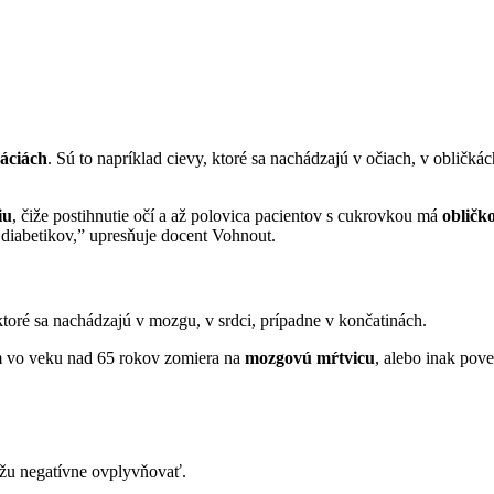
áciách
. Sú to napríklad cievy, ktoré sa nachádzajú v očiach, v obličk
iu
, čiže postihnutie očí a až polovica pacientov s cukrovkou má
obličk
diabetikov,” upresňuje docent Vohnout.
ktoré sa nachádzajú v mozgu, v srdci, prípadne v končatinách.
m vo veku nad 65 rokov zomiera na
mozgovú mŕtvicu
, alebo inak pov
ážu negatívne ovplyvňovať.