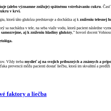
uje (alebo významne znižuje) spätnému vstrebávaniu cukru
. Časť
cukru v krvi.
giu, ktorú táto glukóza predstavuje a dochádza aj k
zníženiu telesnej h
torý sa nachádza v tele, na seba viaže vodu, ktorú pacient následne v
a, samozrejme, aj k zníženiu hladiny glukózy
,” hovorí docent Vohnout
etológa.
ntov. Vždy treba
myslieť aj na svojich príbuzných a známych a pripo
aka prevencii môžu pacienti dostať liečbu, ktorá im skvalitní a predĺži
vé faktory a liečba