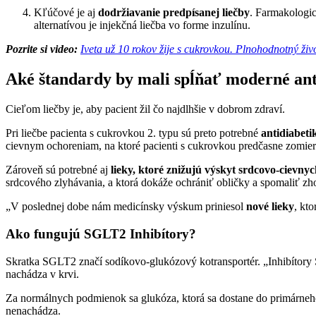
Kľúčové je aj
dodržiavanie predpísanej liečby
. Farmakologic
alternatívou je injekčná liečba vo forme inzulínu.
Pozrite si video:
Iveta už 10 rokov žije s cukrovkou. Plnohodnotný živo
Aké štandardy by mali spĺňať moderné ant
Cieľom liečby je, aby pacient žil čo najdlhšie v dobrom zdraví.
Pri liečbe pacienta s cukrovkou 2. typu sú preto potrebné
antidiabeti
cievnym ochoreniam, na ktoré pacienti s cukrovkou predčasne zomiera
Zároveň sú potrebné aj
lieky, ktoré znižujú výskyt srdcovo-cievny
srdcového zlyhávania, a ktorá dokáže ochrániť obličky a spomaliť z
„V poslednej dobe nám medicínsky výskum priniesol
nové lieky
, kto
Ako fungujú SGLT2 Inhibítory?
Skratka SGLT2 značí sodíkovo-glukózový kotransportér. „Inhibítor
nachádza v krvi.
Za normálnych podmienok sa glukóza, ktorá sa dostane do primárneho
nenachádza.