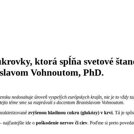
rovky, ktorá spĺňa svetové štan
islavom Vohnoutom, PhD.
ensku nedosahuje úroveň vyspelých európskych krajín, nie je to vždy ta
ejto téme sme sa rozprávali s docentom Branislavom Vohnoutom.
harakterizované
zvýšenou hladinou cukru (glukózy) v krvi
. Tá je spô
– najčastejšie ide o
poškodenie nervov či ciev
. Poďme si preto poveda