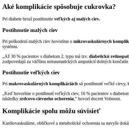
Aké komplikácie spôsobuje cukrovka?
Pri diabete hrozí postihnutie
veľkých aj malých ciev.
Postihnutie malých ciev
Pri poškodení malých ciev hovoríme o
mikrovaskulárnych komplik
systému.
„Až 30 % pacientov s diabetom 2. typu má tzv.
diabetickú retinopat
zodpovedajú za väčšinu netraumatických amputácií dolných končatín 
Postihnutie veľkých ciev
Pri
makrovaskulárných komplikáciách
sú postihnuté veľké cievy, 
„Keď hovoríme o postihnutí veľkých ciev, 16 % pacientov s diabeto
následky
srdcovo-cievneho ochorenia
,” hovorí docent Vohnout.
Komplikácie spolu môžu súvisieť
Kardiovaskulárne, obličkové a metabolické ochorenia sa navyše dok