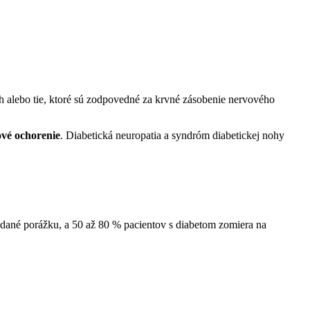
ách alebo tie, ktoré sú zodpovedné za krvné zásobenie nervového
ové ochorenie
. Diabetická neuropatia a syndróm diabetickej nohy
edané porážku, a 50 až 80 % pacientov s diabetom zomiera na