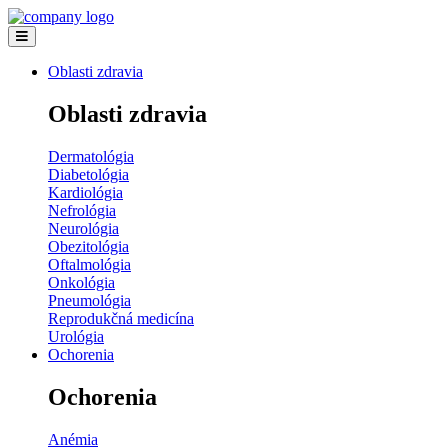
Oblasti zdravia
Oblasti zdravia
Dermatológia
Diabetológia
Kardiológia
Nefrológia
Neurológia
Obezitológia
Oftalmológia
Onkológia
Pneumológia
Reprodukčná medicína
Urológia
Ochorenia
Ochorenia
Anémia