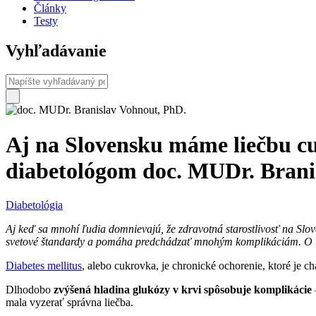
Články
Testy
Vyhľadávanie
Aj na Slovensku máme liečbu cuk
diabetológom doc. MUDr. Bran
Diabetológia
Aj keď sa mnohí ľudia domnievajú, že zdravotná starostlivosť na Slov
svetové štandardy a pomáha predchádzať mnohým komplikáciám. O t
Diabetes mellitus
, alebo cukrovka, je chronické ochorenie, ktoré je c
Dlhodobo
zvýšená hladina glukózy v krvi spôsobuje komplikácie
mala vyzerať správna liečba.