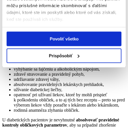
môžu príslušné informácie skombinovať s ďalšími
Je dobré mať na pamäti, že
ochorenie srdca je úzko spojené aj s
údajmi, ktoré ste im poskytli alebo ktoré od vás získali,
ochorením obličiek
. Ide o stav, pri ktorom sú obličky poškodené a
keď ste používali ich služby.
nedokážu čistiť (filtrovať) krv tak, ako by mali.
Preto sú rizikové faktory pre rozvoj
ochorenia obličiek
úzko
spojené s rizikovými faktormi
srdcovo-cievnych ochorení
. Čiže
Povoliť všetko
odporúčania sa prelínajú s tými, ktoré sme detailne popísali vyššie.
Ide najmä o:
Prispôsobiť
udržiavanie hladín cukru v krvi na cieľových hladinách,
udržiavanie zdravého krvného tlaku (pod 140/90 mmHg).
vyhýbanie sa fajčeniu a alkoholickým nápojom,
zdravé stravovanie a pravidelný pohyb,
udržiavanie zdravej váhy,
absolvovanie pravidelných lekárskych prehliadok,
užívanie diabetickej liečby,
opatrnosť pri užívaní liekov, ktoré by mohli prispieť
k poškodeniu obličiek, a to aj tých bez receptu – preto sa pred
výberom liekov vždy poraďte s lekárom alebo lekárnikom,
rodinná anamnéza zlyhania obličiek.
U diabetických pacientov je nevyhnutné
absolvovať pravidelné
kontroly obličkových parametrov
, aby sa prípadné zhoršenie