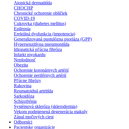
Atopická dermatitída
CHOCHP
Chronické ochorenie obličiek
COVID-19
Cukrovka (diabetes mellitus)
Epilepsia
Erektilná dysfunkcia (impotencia)
Generalizovaná pustulózna psoriáza (GPP)
Hypersenzitívna pneumonitída
Idiopatická pľúcna fibróza
Infarkt myokardu
Neplodnosť
Obezita
Ochorenie koronárnych artérií
Ochorenie periférnych artérií
Pľúcne fibrózy
Rakovina
Reumatoidná artritída
Sarkoidóza
Schizofrénia
Systémová skleróza (sklerodermia)
Vekom podmienená degenerácia makuly
Zápal močových ciest
Odborníci
Pacientske organizácie