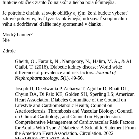
funkcie obličiek zistilo čo najskôr a liečba bola účinnejšia.
Je potrebné chrániť si svoje obličky aj tým, že si budete vyberať
zdravé potraviny, byť fyzicky aktívnejší, udržiavať si optimálnu
váhu a dodržiavať ďalšie rady spomenuté v článku.
Modrý banner?
Nie
Zdroje
Gheith, O., Farouk, N., Nampoory, N., Halim, M. A., & Al-
Otaibi, T. (2016). Diabetic kidney disease: World wide
difference of prevalence and risk factors.
Journal of
Nephropharmacology
,
5
(1), 49-56.
Joseph JJ, Deedwania P, Acharya T, Aguilar D, Bhatt DL,
Chyun DA, Di Palo KE, Golden SH, Sperling LS; American
Heart Association Diabetes Committee of the Council on
Lifestyle and Cardiometabolic Health; Council on
Arteriosclerosis, Thrombosis and Vascular Biology; Council
on Clinical Cardiology; and Council on Hypertension.
Comprehensive Management of Cardiovascular Risk Factors
for Adults With Type 2 Diabetes: A Scientific Statement From
the American Heart Association. Circulation. 2022
Mar;145(9):e722-e759. doi: