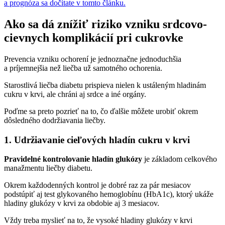
a prognóza sa dočítate v tomto článku.
Ako sa dá znížiť riziko vzniku srdcovo-
cievnych komplikácií pri cukrovke
Prevencia vzniku ochorení je jednoznačne jednoduchšia
a príjemnejšia než liečba už samotného ochorenia.
Starostlivá liečba diabetu prispieva nielen k ustáleným hladinám
cukru v krvi, ale chráni aj srdce a iné orgány.
Poďme sa preto pozrieť na to, čo ďalšie môžete urobiť okrem
dôsledného dodržiavania liečby.
1.
Udržiavanie cieľových hladín cukru v krvi
Pravidelné kontrolovanie hladín glukózy
je základom celkového
manažmentu liečby diabetu.
Okrem každodenných kontrol je dobré raz za pár mesiacov
podstúpiť aj test glykovaného hemoglobínu (HbA1c), ktorý ukáže
hladiny glukózy v krvi za obdobie aj 3 mesiacov.
Vždy treba myslieť na to, že vysoké hladiny glukózy v krvi