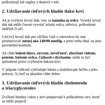
poškodzujú iné orgány a tkanivá v tele.
2.
Udržiavanie cieľových hladín tlaku krvi
Ak je zvýšený krvný tlak, viac sa
namáha aj srdce
. Vysoký krvný
tlak tak môže časom vyvolať infarkt srdca, mŕtvicu, poškodenie
obličiek či očí.
Cieľový krvný tlak pre väčšinu ľudí s cukrovkou by mal
predstavovať
menej ako 140/90 mmHg,
a preto treba dbať na jeho
pravidelnú kontrolu.
Ak cítite
bolesti hlavy, závraty, nevoľnosť, zhoršené videnie,
potenie, búšenie srdca, ťažkosti s dýchaním
, môže to byť
spôsobené práve zvýšeným tlakom krvi.
V prípade ťažkostí vyhľadajte lekára a dodržiavajte liečbu a jeho
pokyny. Aj keď sa aktuálne cítite dobre.
3.
Udržiavanie cieľových hladín cholesterolu
a triacyglycerolov
Zvýšené hladiny cukru v krvi prispievajú k poškodeniu ciev, ktoré
sa môže prejaviť: