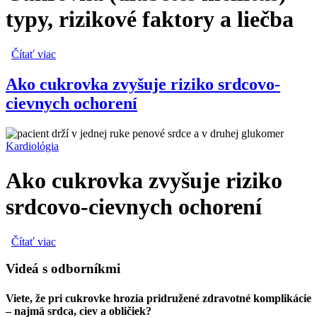
typy, rizikové faktory a liečba
Čítať viac
o Cukrovka (diabetes mellitus) – typy, rizikové faktory a
liečba
Ako cukrovka zvyšuje riziko srdcovo-
cievnych ochorení
Kardiológia
Ako cukrovka zvyšuje riziko
srdcovo-cievnych ochorení
Čítať viac
o Ako cukrovka zvyšuje riziko srdcovo-cievnych ochorení
Videá s odborníkmi
Viete, že pri cukrovke hrozia
pridružené zdravotné komplikácie
– najmä srdca, ciev a obličiek?