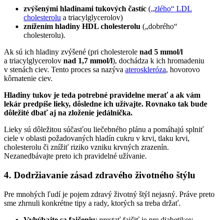
zvýšenými hladinami tukových častíc
(
„zlého“ LDL
cholesterolu
a triacylglycerolov)
znížením hladiny HDL cholesterolu
(„dobrého“
cholesterolu).
Ak sú ich hladiny zvýšené (pri cholesterole
nad 5 mmol/l
a triacylglycerolov
nad 1,7 mmol/l
), dochádza k ich hromadeniu
v stenách ciev. Tento proces sa nazýva
ateroskleróza
, hovorovo
kôrnatenie ciev.
Hladiny tukov je teda potrebné pravidelne merať a ak vám
lekár predpíše lieky, dôsledne ich užívajte. Rovnako tak bude
dôležité dbať aj na zloženie jedálnička.
Lieky sú dôležitou súčasťou liečebného plánu a pomáhajú splniť
ciele v oblasti požadovaných hladín cukru v krvi, tlaku krvi,
cholesterolu či znížiť riziko vzniku krvných zrazenín.
Nezanedbávajte preto ich pravidelné užívanie.
4.
Dodržiavanie zásad zdravého životného štýlu
Pre mnohých ľudí je pojem zdravý životný štýl nejasný. Práve preto
sme zhrnuli konkrétne tipy a rady, ktorých sa treba držať.
Vyhýbajte sa fajčeniu
: prestať fajčiť je pre diabetikov