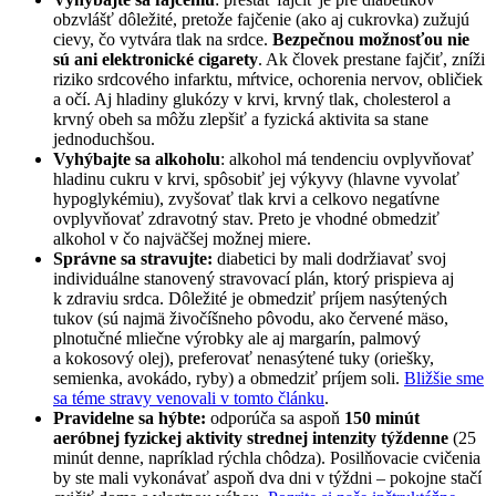
obzvlášť dôležité, pretože fajčenie (ako aj cukrovka) zužujú
cievy, čo vytvára tlak na srdce.
Bezpečnou možnosťou nie
sú ani elektronické cigarety
. Ak človek prestane fajčiť, zníži
riziko srdcového infarktu, mŕtvice, ochorenia nervov, obličiek
a očí. Aj hladiny glukózy v krvi, krvný tlak, cholesterol a
krvný obeh sa môžu zlepšiť a fyzická aktivita sa stane
jednoduchšou.
Vyhýbajte sa alkoholu
: alkohol má tendenciu ovplyvňovať
hladinu cukru v krvi, spôsobiť jej výkyvy (hlavne vyvolať
hypoglykémiu), zvyšovať tlak krvi a celkovo negatívne
ovplyvňovať zdravotný stav. Preto je vhodné obmedziť
alkohol v čo najväčšej možnej miere.
Správne sa stravujte:
diabetici by mali dodržiavať svoj
individuálne stanovený stravovací plán, ktorý prispieva aj
k zdraviu srdca. Dôležité je obmedziť príjem nasýtených
tukov (sú najmä živočíšneho pôvodu, ako červené mäso,
plnotučné mliečne výrobky ale aj margarín, palmový
a kokosový olej), preferovať nenasýtené tuky (oriešky,
semienka, avokádo, ryby) a obmedziť príjem soli.
Bližšie sme
sa téme stravy venovali v tomto článku
.
Pravidelne sa hýbte:
odporúča sa aspoň
150 minút
aeróbnej fyzickej aktivity strednej intenzity týždenne
(25
minút denne, napríklad rýchla chôdza). Posilňovacie cvičenia
by ste mali vykonávať aspoň dva dni v týždni – pokojne stačí