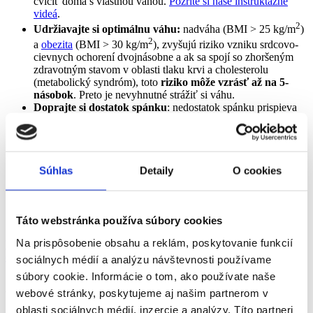
cvičiť doma s vlastnou váhou.
Pozrite si naše inštruktážne
videá
.
2
Udržiavajte si optimálnu váhu:
nadváha (BMI > 25 kg/m
)
2
a
obezita
(BMI > 30 kg/m
), zvyšujú riziko vzniku srdcovo-
cievnych ochorení dvojnásobne a ak sa spojí so zhoršeným
zdravotným stavom v oblasti tlaku krvi a cholesterolu
(metabolický syndróm), toto
riziko môže vzrásť až na 5-
násobok
. Preto je nevyhnutné strážiť si váhu.
Doprajte si dostatok spánku
: nedostatok spánku prispieva
k rozvoju nielen kardiovaskulárnych ochorení. Odporúča sa
dopriať si 7 až 8 hodín spánku.
Naučte sa ovládať stres:
liečba cukrovky nie je
jednoduchá. Pocity stresu, smútku, osamelosti alebo hnevu sú
bežným javom.
Dlhodobý stres
však môže zvýšiť hladinu
Súhlas
Detaily
O cookies
glukózy v krvi a krvný tlak, no sú spôsoby, ktoré vedia
pomôcť znížiť stres. Skúste hlboké dýchanie, prechádzku,
jogu
, rozhovor s milovanou osobou, venovať sa koníčkom
Táto webstránka používa súbory cookies
alebo počúvať svoju obľúbenú hudbu.
Na prispôsobenie obsahu a reklám, poskytovanie funkcií
Viac sme sa téme mentálneho zdravia diabetikov venovali v tomto
článku.
sociálnych médií a analýzu návštevnosti používame
súbory cookie. Informácie o tom, ako používate naše
Ako sa dá znížiť riziko vzniku
webové stránky, poskytujeme aj našim partnerom v
obličkových komplikácií pri cukrovke
oblasti sociálnych médií, inzercie a analýzy. Títo partneri