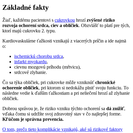
Základné fakty
Žiaľ, každému pacientovi s
cukrovkou
hrozí
zvýšené riziko
rozvoja ochorení srdca, ciev a obličiek
. Obzvlášť to platí pre tých,
ktorí majú cukrovku 2. typu.
Kardiovaskulárne ťažkosti vznikajú z viacerých príčin a ide najmä
o:
ischemickú chorobu srdca
,
infarkt myokardu
,
cievnu mozgovú príhodu (mŕtvicu),
srdcové zlyhanie.
Čo sa týka obličiek, pri cukrovke môže vzniknúť
chronické
ochorenie obličiek
, pri ktorom si nedokážu plniť svoju funkciu. To
následne vedie k ďalším ťažkostiam a pri neliečení hrozí až zlyhanie
obličiek.
Dobrou správou je, že riziko vzniku týchto ochorení sa
dá
znížiť
,
vďaka čomu si udržíte svoj zdravotný stav v čo najlepšej forme.
Kľúčom je správna prevencia.
O tom, prečo tieto komplikácie vznikajú, aké sú rizikové faktory