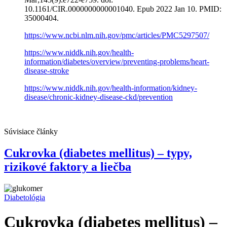
10.1161/CIR.0000000000001040. Epub 2022 Jan 10. PMID:
35000404.
https://www.ncbi.nlm.nih.gov/pmc/articles/PMC5297507/
https://www.niddk.nih.gov/health-
information/diabetes/overview/preventing-problems/heart-
disease-stroke
https://www.niddk.nih.gov/health-information/kidney-
disease/chronic-kidney-disease-ckd/prevention
Súvisiace články
Cukrovka (diabetes mellitus) – typy,
rizikové faktory a liečba
Diabetológia
Cukrovka (diabetes mellitus) –