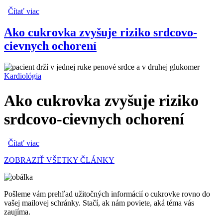
Čítať viac
o 9 príznakov, ktoré môžu signalizovať cukrovku
Ako cukrovka zvyšuje riziko srdcovo-
cievnych ochorení
Kardiológia
Ako cukrovka zvyšuje riziko
srdcovo-cievnych ochorení
Čítať viac
o Ako cukrovka zvyšuje riziko srdcovo-cievnych ochorení
ZOBRAZIŤ VŠETKY ČLÁNKY
Pošleme vám prehľad užitočných informácií o cukrovke rovno do
vašej mailovej schránky. Stačí, ak nám poviete, aká téma vás
zaujíma.