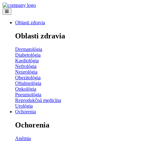
Oblasti zdravia
Oblasti zdravia
Dermatológia
Diabetológia
Kardiológia
Nefrológia
Neurológia
Obezitológia
Oftalmológia
Onkológia
Pneumológia
Reprodukčná medicína
Urológia
Ochorenia
Ochorenia
Anémia