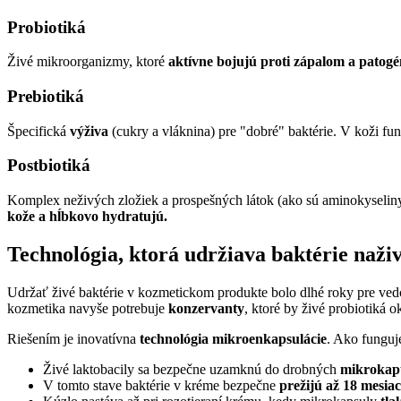
Probiotiká
Živé mikroorganizmy, ktoré
aktívne bojujú proti zápalom a patog
Prebiotiká
Špecifická
výživa
(cukry a vláknina) pre "dobré" baktérie. V koži fu
Postbiotiká
Komplex neživých zložiek a prospešných látok (ako sú aminokyseliny,
kože a hĺbkovo hydratujú.
Technológia, ktorá udržiava baktérie naži
Udržať živé baktérie v kozmetickom produkte bolo dlhé roky pre ved
kozmetika navyše potrebuje
konzervanty
, ktoré by živé probiotiká o
Riešením je inovatívna
technológia mikroenkapsulácie
. Ako funguj
Živé laktobacily sa bezpečne uzamknú do drobných
mikrokapú
V tomto stave baktérie v kréme bezpečne
prežijú až 18 mesiac