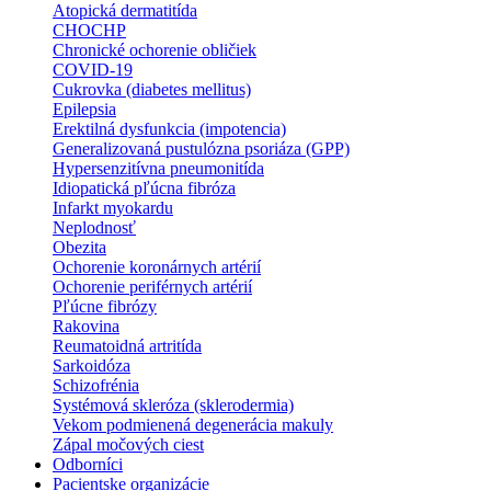
Atopická dermatitída
CHOCHP
Chronické ochorenie obličiek
COVID-19
Cukrovka (diabetes mellitus)
Epilepsia
Erektilná dysfunkcia (impotencia)
Generalizovaná pustulózna psoriáza (GPP)
Hypersenzitívna pneumonitída
Idiopatická pľúcna fibróza
Infarkt myokardu
Neplodnosť
Obezita
Ochorenie koronárnych artérií
Ochorenie periférnych artérií
Pľúcne fibrózy
Rakovina
Reumatoidná artritída
Sarkoidóza
Schizofrénia
Systémová skleróza (sklerodermia)
Vekom podmienená degenerácia makuly
Zápal močových ciest
Odborníci
Pacientske organizácie