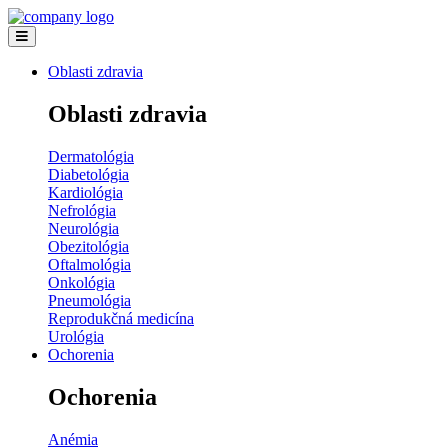
Oblasti zdravia
Oblasti zdravia
Dermatológia
Diabetológia
Kardiológia
Nefrológia
Neurológia
Obezitológia
Oftalmológia
Onkológia
Pneumológia
Reprodukčná medicína
Urológia
Ochorenia
Ochorenia
Anémia