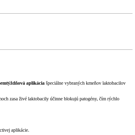
emtýždňová aplikácia
špeciálne vybraných kmeňov laktobacilov
och zasa živé laktobacily účinne blokujú patogény, čím rýchlo
ivej aplikácie.