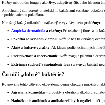
Kožný mikrobióm funguje ako
živý, adaptívny štít.
Jeho hlavnou úlo
Ak ochranný štít tvorený priateľskými baktériami zoslabne, pokožka 
s problematickou pokožkou.
Narušený kožný mikrobióm najčastejšie vyvoláva tieto
problémy:
Atopická dermatitída
a ekzémy:
Pri oslabenej flóre sa na ko
Pokožka so sklonom k atopii:
Koža je bez bakteriálnej ochran
Akné a hnisavé vyrážky:
Ak klesne podiel ochranných mikrób
Precitlivenosť a začervenanie
: Koža reaguje pálením a červen
Extrémna suchosť a šupinatenie
: Bez správnych baktérií ned
Čo ničí „dobré“ baktérie?
Rovnováhu tohto citlivého ekosystému denne ohrozuje množstvo fakto
Agresívna kozmetika
– produkty s obsahom alkoholu, sulfátov 
Nadužívanie antibiotík a antibakteriálnych mydiel
– ničia p