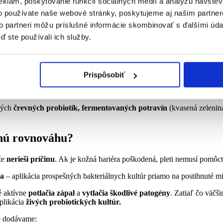
eklám, poskytovanie funkcií sociálnych médií a analýzu návšte
ajú a fungujú ako klasické mydlo, ale neobsahujú mydlové zložky. Majú
o používate naše webové stránky, poskytujeme aj našim partner
to partneri môžu príslušné informácie skombinovať s ďalšími údaj
ď ste používali ich služby.
 viac škodiť, než pomáhať. Takmer každý kozmetický prípravok obsahu
Prispôsobiť
ckých
črevných probiotík, fermentovaných potravín
(kvasená zelenina
enú rovnováhu?
že
nerieši príčinu
. Ak je kožná bariéra poškodená, pleti nemusí pomôc
ia
– aplikácia prospešných bakteriálnych kultúr priamo na postihnuté mi
ré aktívne
potlačia zápal
a
vytlačia škodlivé patogény
. Zatiaľ čo väčš
aplikácia
živých probiotických kultúr.
ne dodávame: