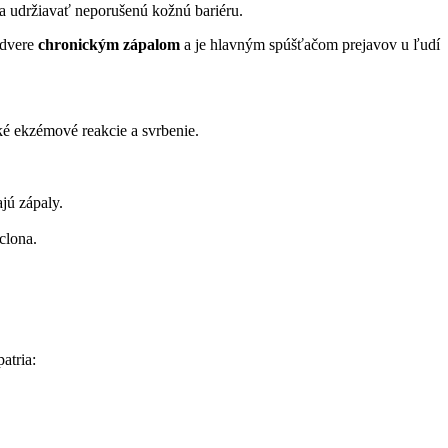
 a udržiavať neporušenú kožnú bariéru.
 dvere
chronickým zápalom
a je hlavným spúšťačom prejavov u ľudí
ké ekzémové reakcie a svrbenie.
jú zápaly.
clona.
atria: