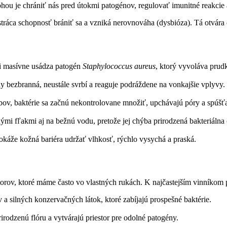
hou je chrániť nás pred útokmi patogénov, regulovať imunitné reakcie
stráca schopnosť brániť sa a vzniká nerovnováha (dysbióza). Tá otvára
ži masívne usádza patogén
Staphylococcus aureus
, ktorý vyvoláva prud
y bezbranná, neustále svrbí a reaguje podráždene na vonkajšie vplyvy.
ov, baktérie sa začnú nekontrolovane množiť, upchávajú póry a spúšťa
ými fľakmi aj na bežnú vodu, pretože jej chýba prirodzená bakteriálna 
okáže kožná bariéra udržať vlhkosť, rýchlo vysychá a praská.
rov, ktoré máme často vo vlastných rukách. K najčastejším vinníkom p
a silných konzervačných látok, ktoré zabíjajú prospešné baktérie.
rirodzenú flóru a vytvárajú priestor pre odolné patogény.