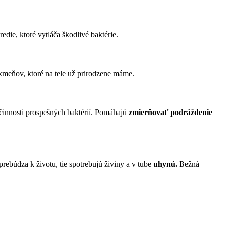
edie, ktoré vytláča škodlivé baktérie.
kmeňov, ktoré na tele už prirodzene máme.
 činnosti prospešných baktérií. Pomáhajú
zmierňovať podráždenie
ebúdza k životu, tie spotrebujú živiny a v tube
uhynú.
Bežná