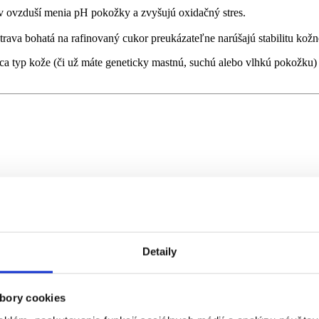
v ovzduší menia pH pokožky a zvyšujú oxidačný stres.
trava bohatá na rafinovaný cukor preukázateľne narúšajú stabilitu kožn
áca typ kože (či už máte geneticky mastnú, suchú alebo vlhkú pokožk
Detaily
tup, vrátane
úpravy životného štýlu.
Dermatológovia odporúčajú zamera
) pH
bory cookies
ajú jej prirodzene kyslé pH (okolo 5,5).