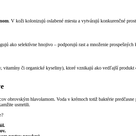
énom
. V koži kolonizujú oslabené miesta a vytvárajú konkurenčné prostr
ngujú ako selektívne hnojivo – podporujú rast a množenie prospešných 
 vitamíny či organické kyseliny), ktoré vznikajú ako vedľajší produkt
ve
cov obrovským hlavolamom. Voda v krémoch totiž baktérie predčasne pr
kamžite usmrtili.
e?
l.
ov.