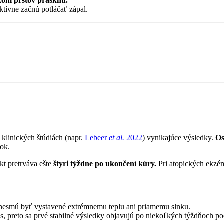
kom prstov prasknú.
ktívne začnú potláčať zápal.
klinických štúdiách (napr.
Lebeer
et al.
2022
) vynikajúce výsledky.
Os
žok.
kt pretrváva ešte
štyri týždne po ukončení kúry.
Pri atopických ekzém
nesmú byť vystavené extrémnemu teplu ani priamemu slnku.
 preto sa prvé stabilné výsledky objavujú po niekoľkých týždňoch poct