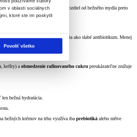
vnosti používame súbory
 ideálne pH okolo 4,5 až 5,5 – na rozdiel od bežného mydla preto
om v oblasti sociálnych
mi, ktoré ste im poskytli
je
konzervanty
, ktoré na koži pôsobia ako slabé antibiotikum. Menej
Povoliť všetko
, kefíry) a
obmedzenie rafinovaného cukru
preukázateľne znižuje
ť len bežná hydratácia.
esta.
ina bežných krémov na trhu využíva iba
prebiotiká
alebo mŕtve