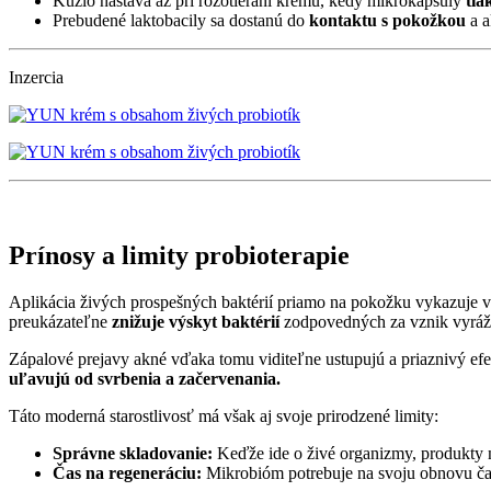
Kúzlo nastáva až pri rozotieraní krému, kedy mikrokapsuly
tla
Prebudené laktobacily sa dostanú do
kontaktu s pokožkou
a a
Inzercia
Prínosy a limity probioterapie
Aplikácia živých prospešných baktérií priamo na pokožku vykazuje v 
preukázateľne
znižuje výskyt baktérií
zodpovedných za vznik vyrá
Zápalové prejavy akné vďaka tomu viditeľne ustupujú a priaznivý efe
uľavujú od svrbenia a začervenania.
Táto moderná starostlivosť má však aj svoje prirodzené limity:
Správne skladovanie:
Keďže ide o živé organizmy, produkty 
Čas na regeneráciu:
Mikrobióm potrebuje na svoju obnovu čas,