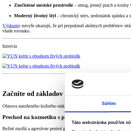
Znečistené mestské prostredie
– smog, jemný prach a toxíny 
Moderný životný štýl
– chronický stres, nedostatok spánku a s
Výskumy
navyše ukazujú, že pri prepuknutí akútnych problémov str
všade rovnako.
Inzercia
Začnite od základov
Súhlas
Obnova narušeného kožného mikrobiómu si vyžaduje komplexný prís
Prechod na kozmetiku s prirodzeným (fyziologickým
Táto webstránka používa sú
Bežné mydlá a agresívne penivé gély pokožku príliš odmasťujú a narúš