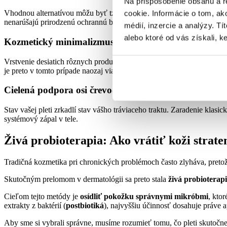
Na prispôsobenie obsahu a r
Vhodnou alternatívou môžu byť tzv.
syndety
– produkty, ktoré vyzer
cookie. Informácie o tom, ak
nenarúšajú prirodzenú ochrannú bariéru pokožky a nevysušujú ju.
médií, inzercie a analýzy. Tí
alebo ktoré od vás získali, ke
Kozmetický minimalizmus
Vrstvenie desiatich rôznych produktov denne môže citlivej pokožke
je preto v tomto prípade naozaj viac.
Cielená podpora osi črevo-koža
Stav vašej pleti zrkadlí stav vášho tráviaceho traktu. Zaradenie klasi
systémový zápal v tele.
Živá probioterapia: Ako vrátiť koži strat
Tradičná kozmetika pri chronických problémoch často zlyháva, preto
Skutočným prelomom v dermatológii sa preto stala
živá probioterap
Cieľom tejto metódy je
osídliť pokožku správnymi mikróbmi
, kto
extrakty z baktérií (
postbiotiká
), najvyššiu účinnosť dosahuje práve 
Aby sme si vybrali správne, musíme rozumieť tomu, čo pleti skutoč