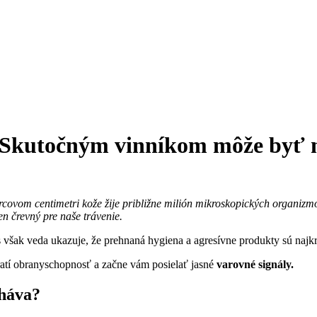
? Skutočným vinníkom môže byť
covom centimetri kože žije približne milión mikroskopických organizmov 
en črevný pre naše trávenie.
 však veda ukazuje, že prehnaná hygiena a agresívne produkty sú najk
ratí obranyschopnosť a začne vám posielať jasné
varovné signály.
yháva?