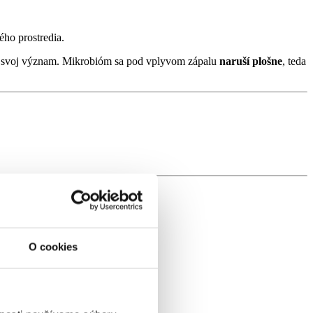
ého prostredia.
u) svoj význam. Mikrobióm sa pod vplyvom zápalu
naruší plošne
, teda
O cookies
ť sa na tieto tri kľúčové oblasti: