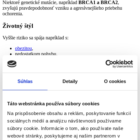
Niektoré genetické mutácie, napríklad
BRCA1 a BRCA2
,
zvyšujú pravdepodobnosť vzniku a agresívnejšieho priebehu
ochorenia.
Životný štýl
Vyššie riziko sa spája napríklad s:
obezitou
,
nedostatkom pohybu,
stravou s vysokým obsahom tukov.
Aj preto sa odporúča, aby
muži po 50. roku absolvovali
preventívne vyšetrenia prostaty.
Súhlas
Detaily
O cookies
Ako sa lieči rakovina prostaty?
Liečba závisí najmä od:
Táto webstránka používa súbory cookies
štádia ochorenia,
Na prispôsobenie obsahu a reklám, poskytovanie funkcií
veku pacienta,
sociálnych médií a analýzu návštevnosti používame
celkového zdravotného stavu.
súbory cookie. Informácie o tom, ako používate naše
Najčastejšie sa využívajú tieto prístupy:
webové stránky, poskytujeme aj našim partnerom v