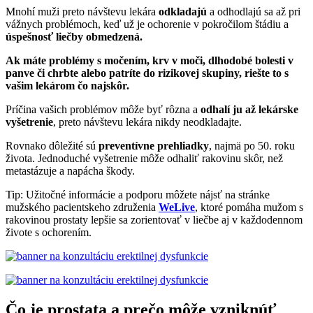
Mnohí muži preto návštevu lekára
odkladajú
a odhodlajú sa až pri
vážnych problémoch, keď už je ochorenie v pokročilom štádiu a
úspešnosť liečby obmedzená.
Ak máte problémy s močením, krv v moči, dlhodobé bolesti v
panve či chrbte alebo patríte do rizikovej skupiny, riešte to s
vašim lekárom čo najskôr.
Príčina vašich problémov môže byť rôzna a
odhalí ju až lekárske
vyšetrenie
, preto návštevu lekára nikdy neodkladajte.
Rovnako dôležité sú
preventívne prehliadky
, najmä po 50. roku
života. Jednoduché vyšetrenie môže odhaliť rakovinu skôr, než
metastázuje a napácha škody.
Tip: Užitočné informácie a podporu môžete nájsť na stránke
mužského pacientskeho združenia
WeLive
, ktoré pomáha mužom s
rakovinou prostaty lepšie sa zorientovať v liečbe aj v každodennom
živote s ochorením.
Čo je prostata a prečo môže vzniknúť