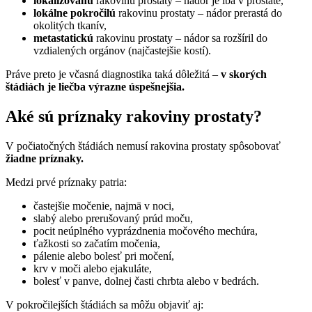
lokalizovanú
rakovinu prostaty – nádor je iba v prostate,
lokálne pokročilú
rakovinu prostaty – nádor prerastá do
okolitých tkanív,
metastatickú
rakovinu prostaty – nádor sa rozšíril do
vzdialených orgánov (najčastejšie kostí).
Práve preto je včasná diagnostika taká dôležitá –
v skorých
štádiách je liečba výrazne úspešnejšia.
Aké sú príznaky rakoviny prostaty?
V počiatočných štádiách nemusí rakovina prostaty spôsobovať
žiadne príznaky.
Medzi prvé príznaky patria:
častejšie močenie, najmä v noci,
slabý alebo prerušovaný prúd moču,
pocit neúplného vyprázdnenia močového mechúra,
ťažkosti so začatím močenia,
pálenie alebo bolesť pri močení,
krv v moči alebo ejakuláte,
bolesť v panve, dolnej časti chrbta alebo v bedrách.
V pokročilejších štádiách sa môžu objaviť aj: