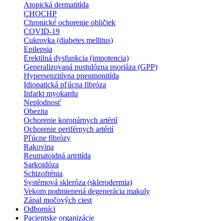
Atopická dermatitída
CHOCHP
Chronické ochorenie obličiek
COVID-19
Cukrovka (diabetes mellitus)
Epilepsia
Erektilná dysfunkcia (impotencia)
Generalizovaná pustulózna psoriáza (GPP)
Hypersenzitívna pneumonitída
Idiopatická pľúcna fibróza
Infarkt myokardu
Neplodnosť
Obezita
Ochorenie koronárnych artérií
Ochorenie periférnych artérií
Pľúcne fibrózy
Rakovina
Reumatoidná artritída
Sarkoidóza
Schizofrénia
Systémová skleróza (sklerodermia)
Vekom podmienená degenerácia makuly
Zápal močových ciest
Odborníci
Pacientske organizácie