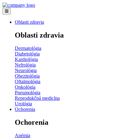
Oblasti zdravia
Oblasti zdravia
Dermatológia
Diabetológia
Kardiológia
Nefrológia
Neurológia
Obezitológia
Oftalmológia
Onkológia
Pneumológia
Reprodukčná medicína
Urológia
Ochorenia
Ochorenia
Anémia