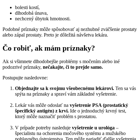
bolesti kostí,
dlhodobá únava,
nechcený úbytok hmotnosti.
Podobné príznaky môže spôsobovať aj nezhubné zväčšenie prostaty
alebo zápal prostaty. Preto je dôležitá návšetva lekára.
Čo robiť, ak mám príznaky?
Ak si všimnete dlhodobejšie problémy s močením alebo iné
podozrivé príznaky,
nečakajte, či to prejde samo.
Postupujte nasledovne:
Objednajte sa k svojmu všeobecnému lekárovi.
Ten sa vás
spýta na príznaky a spraví vám základné vyšetrenie.
Lekár vás môže odoslať na
vyšetrenie PSA (prostatický
špecifický antigén) z krvi.
Ide o jednoduchý krvný test,
ktorý môže naznačiť problém s prostatou.
V prípade potreby nasleduje
vyšetrenie u urológa
–
špecialistu na ochorenia močového systému a mužského
pohlavného ústrojenstva. Ten môže nariadiť ďalšie vyšetrenia,