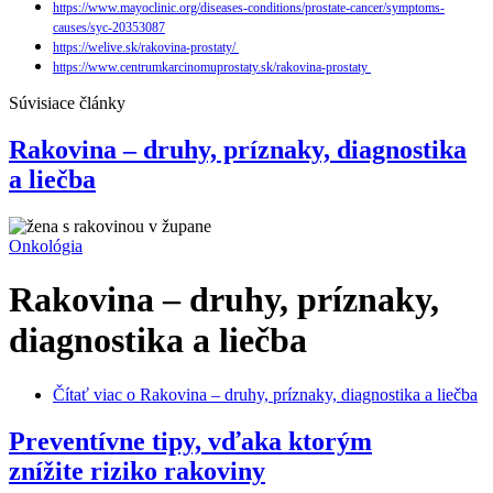
https://www.mayoclinic.org/diseases-conditions/prostate-cancer/symptoms-
causes/syc-20353087
https://welive.sk/rakovina-prostaty/
https://www.centrumkarcinomuprostaty.sk/rakovina-prostaty
Súvisiace články
Rakovina – druhy, príznaky, diagnostika
a liečba
Onkológia
Rakovina – druhy, príznaky,
diagnostika a liečba
Čítať viac
o Rakovina – druhy, príznaky, diagnostika a liečba
Preventívne tipy, vďaka ktorým
znížite riziko rakoviny