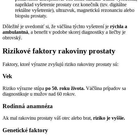
napríklad vyšetrenie prostaty cez konečník (tzv. digitálne
rektálne vyšetrenie), ultrazvuk, magnetickú rezonanciu alebo
biopsiu prostaty.
Dôležité je uvedomiť si, že väčšina týchto vyšetrení je
rýchla a
ambulantná
, a benefit v podobe skorej diagnostiky a liečby je
obrovský.
Rizikové faktory rakoviny prostaty
Faktory, ktoré výrazne zvyšujú riziko rakoviny prostaty sú:
Vek
Riziko výrazne stúpa
po 50. roku života.
Väčšina prípadov sa
diagnostikuje u mužov nad 60 rokov.
Rodinná anamnéza
Ak mal rakovinu prostaty váš otec alebo brat,
riziko je vyššie.
Genetické faktory