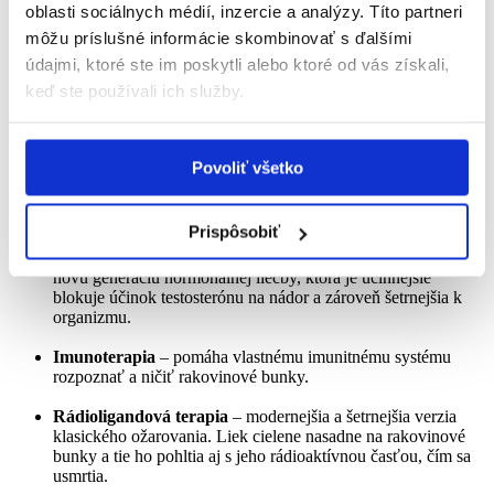
oblasti sociálnych médií, inzercie a analýzy. Títo partneri
aktívne sledovanie
(pri veľmi pomaly rastúcich nádoroch a
môžu príslušné informácie skombinovať s ďalšími
vysokom veku),
údajmi, ktoré ste im poskytli alebo ktoré od vás získali,
chirurgická liečba
– odstránenie prostaty,
keď ste používali ich služby.
rádioterapia
–
ožarovanie
,
hormonálna liečba
– tzv.
androgén deprivačná terapia
Povoliť všetko
(ADT)
. Ide o zníženie hladiny testosterónu v tele na
minimum, pretože testosterón je "palivo" pre rast
rakoviny prostaty.
Prispôsobiť
ARPI (inhibítory dráhy androgénového receptora).
Ide o
novú generáciu hormonálnej liečby, ktorá je účinnejšie
blokuje účinok testosterónu na nádor a zároveň šetrnejšia k
organizmu.
Imunoterapia
– pomáha vlastnému imunitnému systému
rozpoznať a ničiť rakovinové bunky.
Rádioligandová terapia
– modernejšia a šetrnejšia verzia
klasického ožarovania. Liek cielene nasadne na rakovinové
bunky a tie ho pohltia aj s jeho rádioaktívnou časťou, čím sa
usmrtia.