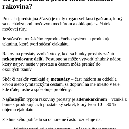
rakovina?
Prostata (predstojná žľaza) je malý
orgán veľkosti gaštana
, ktorý
sa nachádza pod močovým mechúrom a obklopuje začiatok
močovej rúry.
Je súčasťou mužského reprodukčného systému a produkuje
tekutinu, ktorá tvorí súčasť ejakulátu.
Rakovina prostaty vzniká vtedy, keď sa bunky prostaty začnú
nekontrolovane deliť.
Postupne sa môže vytvoriť zhubný nádor,
ktorý najprv rastie v prostate a časom môže prerásť do
okolitých tkanív.
Skôr či neskôr vznikajú aj
metastázy
– časť nádoru sa oddelí a
krvou alebo lymfatickými cestami sa dopraví na iné miesto v tele,
kde ďalej rastie a spôsobuje problémy.
Najčastejším typom rakoviny prostaty je
adenokarcinóm
– vzniká z
buniek produkujúcich prostatický sekrét, ktorý tvorí 10 – 30 %
objemu ejakulátu.
Z klinického pohľadu sa ochorenie často rozdeľuje na: