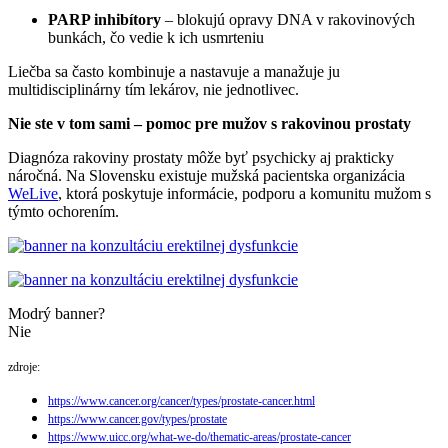
PARP inhibítory
– blokujú opravy DNA v rakovinových
bunkách, čo vedie k ich usmrteniu
Liečba sa často kombinuje a nastavuje a manažuje ju
multidisciplinárny tím lekárov, nie jednotlivec.
Nie ste v tom sami – pomoc pre mužov s rakovinou prostaty
Diagnóza rakoviny prostaty môže byť psychicky aj prakticky
náročná. Na Slovensku existuje mužská pacientska organizácia
WeLive
, ktorá poskytuje informácie, podporu a komunitu mužom s
týmto ochorením.
Modrý banner?
Nie
zdroje:
https://www.cancer.org/cancer/types/prostate-cancer.html
https://www.cancer.gov/types/prostate
https://www.uicc.org/what-we-do/thematic-areas/prostate-cancer