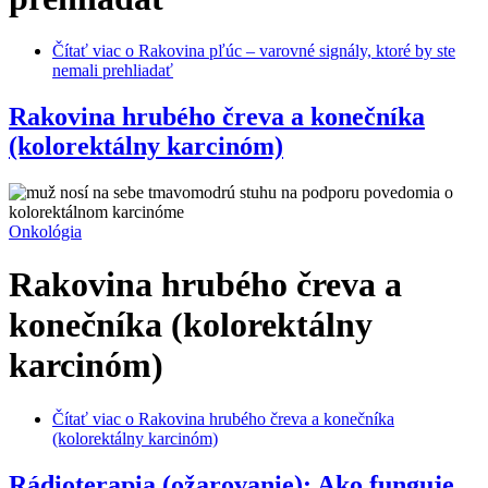
Čítať viac
o Rakovina pľúc – varovné signály, ktoré by ste
nemali prehliadať
Rakovina hrubého čreva a konečníka
(kolorektálny karcinóm)
Onkológia
Rakovina hrubého čreva a
konečníka (kolorektálny
karcinóm)
Čítať viac
o Rakovina hrubého čreva a konečníka
(kolorektálny karcinóm)
Rádioterapia (ožarovanie): Ako funguje,