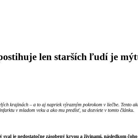
stihuje len starších ľudí je mýt
lých krajinách – a to aj napriek výrazným pokrokom v liečbe. Tento akú
 infarktu v mladom veku a ako mu predísť, sa dozviete v tomto článku.
ý sval je nedostatočne zásobený krvou a živinami, následkom čoh