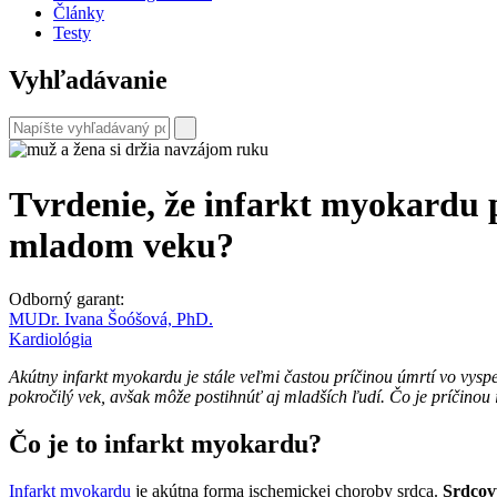
Články
Testy
Vyhľadávanie
Tvrdenie, že infarkt myokardu po
mladom veku?
Odborný garant:
MUDr. Ivana Šoóšová, PhD.
Kardiológia
Akútny infarkt myokardu je stále veľmi častou príčinou úmrtí vo vyspe
pokročilý vek, avšak môže postihnúť aj mladších ľudí. Čo je príčinou
Čo je to infarkt myokardu?
Infarkt myokardu
je akútna forma ischemickej choroby srdca.
Srdcov