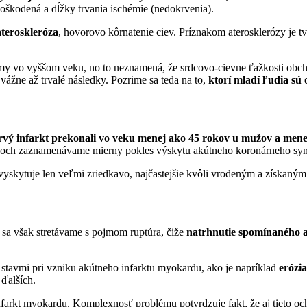
 poškodená a dĺžky trvania ischémie (nedokrvenia).
ateroskleróza
, hovorovo kôrnatenie ciev. Príznakom aterosklerózy je t
émy vo vyššom veku, no to neznamená, že srdcovo-cievne ťažkosti obchá
ážne až trvalé následky. Pozrime sa teda na to,
ktorí mladí ľudia sú
prvý infarkt prekonali vo veku menej ako 45 rokov u mužov a mene
rokoch zaznamenávame mierny pokles výskytu akútneho koronárneho syn
 vyskytuje len veľmi zriedkavo, najčastejšie kvôli vrodeným a získaný
e sa však stretávame s pojmom ruptúra, čiže
natrhnutie spomínaného a
stavmi pri vzniku akútneho infarktu myokardu, ako je napríklad
erózi
ďalších.
nfarkt myokardu. Komplexnosť problému potvrdzuje fakt, že aj tieto o