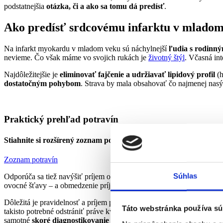
podstatnejšia
otázka, či a ako sa tomu dá predísť
.
Ako predísť srdcovému infarktu v mlado
Na infarkt myokardu v mladom veku sú náchylnejší
ľudia s rodinný
nevieme. Čo však máme vo svojich rukách je
životný štýl
. Včasná int
Najdôležitejšie je
eliminovať fajčenie a udržiavať lipidový profil
(h
dostatočným pohybom
. Strava by mala obsahovať čo najmenej nasýt
Praktický prehľad potravín
Stiahnite si rozšírený zoznam potravín s rozdelením na odporúč
Zoznam potravín
Súhlas
Odporúča sa tiež navýšiť príjem ovocia a zeleniny či konzumovať celo
ovocné šťavy – a obmedzenie príjmu alkoholu.
Dôležitá je pravidelnosť a príjem potravy až pri pocite hladu, resp.
Táto webstránka používa sú
takisto potrebné odstrániť práve kvôli inzulínovej rezistencii a s tým 
samotné
skoré diagnostikovanie ostatných súvisiacich ochorení
ako