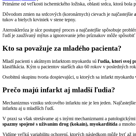
Primárne od veľkosti ischemického ložiska, oblasti srdca, ktorá bola
Dôvodom zmien na srdcových (koronárnych) cievach je najčastejšie
tukov a bielych krviniek v stene tepny.
Ateroskleróza je síce postupný proces a najčastejšie spôsobuje probl
ľudí je zaužívaný mýtus a ignorovanie jeho príznakov môže spôsobiť v
Kto sa považuje za mladého pacienta?
Mladí pacienti s akútnym infarktom myokardu sú
ľudia, ktorí svoj 
klasifikácia. Kým u pacientov starších ako 60 rokov v posledných 
Osobitnú skupinu tvoria dospievajúci, u ktorých sa infarkt myokardu
Prečo majú infarkt aj mladší ľudia?
Mechanizmus vzniku srdcového infarktu nie je len jeden. Najčastejši
infarktu aj u mladších ľudí.
V praxi sa však stretávame aj s inými mechanizmami a patologickými 
spazmy spojené s užívaním drog (kokaín), myokarditída
a mnoho 
Vidíme veľkú variabilitu ochorení, ktorých následkom môže byť až i