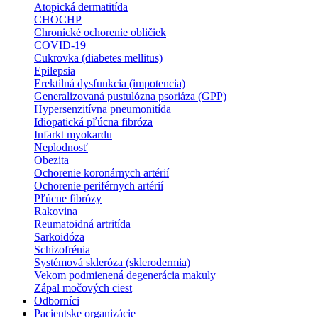
Atopická dermatitída
CHOCHP
Chronické ochorenie obličiek
COVID-19
Cukrovka (diabetes mellitus)
Epilepsia
Erektilná dysfunkcia (impotencia)
Generalizovaná pustulózna psoriáza (GPP)
Hypersenzitívna pneumonitída
Idiopatická pľúcna fibróza
Infarkt myokardu
Neplodnosť
Obezita
Ochorenie koronárnych artérií
Ochorenie periférnych artérií
Pľúcne fibrózy
Rakovina
Reumatoidná artritída
Sarkoidóza
Schizofrénia
Systémová skleróza (sklerodermia)
Vekom podmienená degenerácia makuly
Zápal močových ciest
Odborníci
Pacientske organizácie