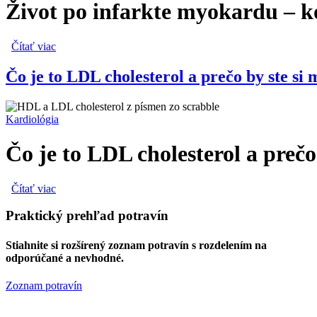
Život po infarkte myokardu – ko
Čítať viac
o Život po infarkte myokardu – koľko času strávite v nemo
Čo je to LDL cholesterol a prečo by ste si 
Kardiológia
Čo je to LDL cholesterol a prečo
Čítať viac
o Čo je to LDL cholesterol a prečo by ste si mali strážiť j
Praktický prehľad potravín
Stiahnite si rozšírený zoznam potravín s rozdelením na
odporúčané a nevhodné.
Zoznam potravín