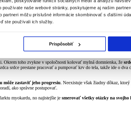
eklám, poskytovanie funkcií sociálnych médií a analýzu návšte
o používate naše webové stránky, poskytujeme aj našim partner
 pobyt na čerstvom vzduchu a eliminácia príčin stresu
.
to partneri môžu príslušné informácie skombinovať s ďalšími údaj
odstatné, ale opak je pravdou. Sú často život zachraňujúce a samotná 
ď ste používali ich služby.
ky
. Mladý organizmus má veľkú schopnosť kompenzácie a adaptácie, kt
Prispôsobiť
ktoré je dobré vedieť
tili. Okrem toho zvykne v spoločnosti kolovať mylná domnienka, že
srd
rdca srdce prestane pracovať a pumpovať krv do tela, takže ide o dva o
tu môže zastaviť jeho progresiu
. Neexistuje však žiadny dôkaz, ktorý
poradí, ako správne postupovať.
arktu myokardu, no najistejšie je
smerovať všetky otázky na svojho 