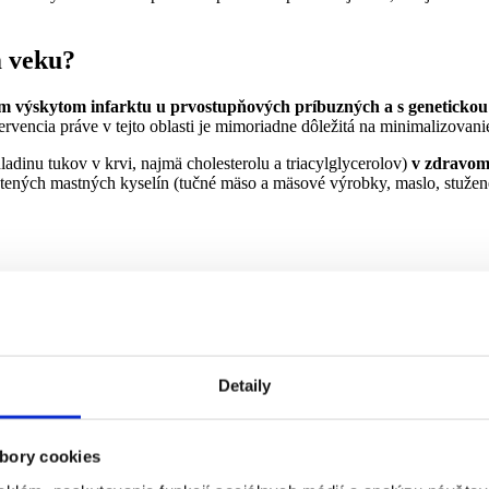
m veku?
m výskytom infarktu u prvostupňových príbuzných a s genetickou
ervencia práve v tejto oblasti je mimoriadne dôležitá na minimalizovanie
ladinu tukov v krvi, najmä cholesterolu a triacylglycerolov)
v zdravom
ených mastných kyselín (tučné mäso a mäsové výrobky, maslo, stužené 
ané a nevhodné.
Detaily
zrnné výrobky a kvalitné chudé mäso. Dôležitý je aj dostatočný pitný r
 dodržaní aspoň trojhodinového intervalu medzi jedlami. Často sa u ľudí
bory cookies
súvisiacim
metabolickým syndrómom
, ktorý je ďalším rizikovým fakto
 diabetes (cukrovka) a hypertenzia (vysoký krvný tlak).