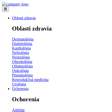
Oblasti zdravia
Oblasti zdravia
Dermatológia
Diabetológia
Kardiológia
Nefrológia
Neurológia
Obezitológia
Oftalmológia
Onkológia
Pneumológia
Reprodukčná medicína
Urológia
Ochorenia
Ochorenia
Anémia