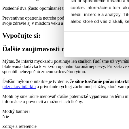
Na prispôsobenie obsahu a r
cookie. Informácie o tom, ak
Posledné dva (často opomínané) tipy v rámci prevencie sú
pravidelný
médií, inzercie a analýzy. Tí
Preventívne opatrenia netreba podceňovať. Môžu sa zdať akokoľvek nep
alebo ktoré od vás získali, ke
svoje zdravie aj v mladom veku a
absolvovať preventívne prehliad
Vypočujte si:
Ďalšie zaujímavosti o infarkte myokardu, 
Mýtus, že infarkt myokardu postihuje len starších ľudí sme už vyvrá
blokovaná dodávka krvi kvôli upchatiu koronárnej cievy. Pri zástave s
spôsobil nebezpečnú zmenu srdcového rytmu.
Ďalším mýtom o infarkte je tvrdenie, že
silné kašľanie počas infark
príznakov infarktu
a privolanie rýchlej záchrannej služby, ktorá vám 
Mohli by sme určite menovať ďalšie polemické vyjadrenia na tému inf
informácie o prevencii a možnostiach liečby.
Modrý banner?
Nie
Zdroje a referencie