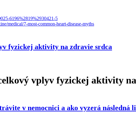
i=S0025-6196%2819%2930421-5
azine/medical/7-most-common-heart-disease-myths
v fyzickej aktivity na zdravie srdca
lkový vplyv fyzickej aktivity na
ivity na zdravie srdca
trávite v nemocnici a ako vyzerá následná l