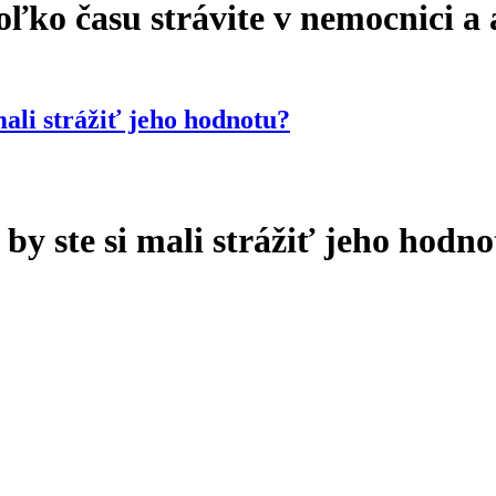
ľko času strávite v nemocnici a 
cnici a ako vyzerá následná liečba?
mali strážiť jeho hodnotu?
 by ste si mali strážiť jeho hodn
eho hodnotu?