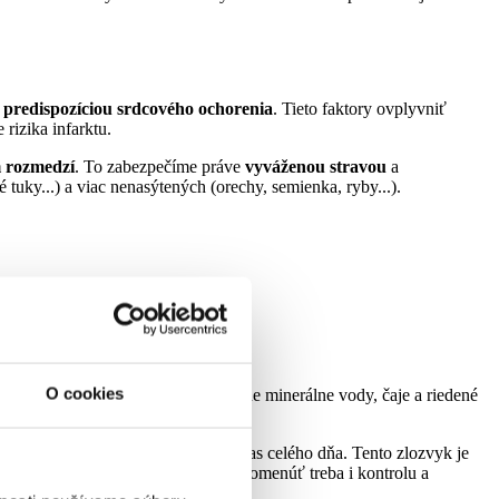
 predispozíciou srdcového ochorenia
. Tieto faktory ovplyvniť
 rizika infarktu.
 rozmedzí
. To zabezpečíme práve
vyváženou stravou
a
tuky...) a viac nenasýtených (orechy, semienka, ryby...).
O cookies
ežim – najlepšie čistá voda, prípadne minerálne vody, čaje a riedené
 stretávame s drobným pojedaním počas celého dňa. Tento zlozvyk je
rom kardiovaskulárnych ochorení. Spomenúť treba i kontrolu a