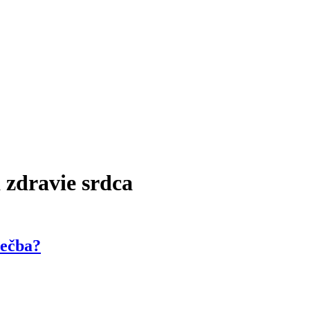
 zdravie srdca
iečba?