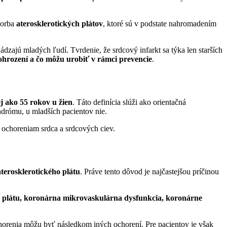
vorba
aterosklerotických plátov
, ktoré sú v podstate nahromadením
dzajú mladých ľudí. Tvrdenie, že srdcový infarkt sa týka len starších
 ohrození a čo môžu urobiť v rámci prevencie
.
j ako 55 rokov u žien
. Táto definícia slúži ako orientačná
drómu, u mladších pacientov nie.
m ochoreniam srdca a srdcových ciev.
terosklerotického plátu
. Práve tento dôvod je najčastejšou príčinou
a plátu, koronárna mikrovaskulárna dysfunkcia, koronárne
chorenia môžu byť následkom iných ochorení. Pre pacientov je však