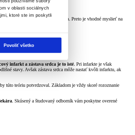
vnosti používame súbory
om v oblasti sociálnych
mi, ktoré ste im poskytli
liečba bez nich nie je tak efektívna. Preto je vhodné myslieť na
oré však majú svoj limit.
Povoliť všetko
cový infarkt a zástava srdca je to isté
. Pri infarkte je však
dlišné stavy. Avšak zástava srdca môže nastať kvôli infarktu, ak
 by túto teóriu potvrdzoval. Základom je vždy skoré rozoznanie
lekára
. Skúsený a študovaný odborník vám poskytne overené