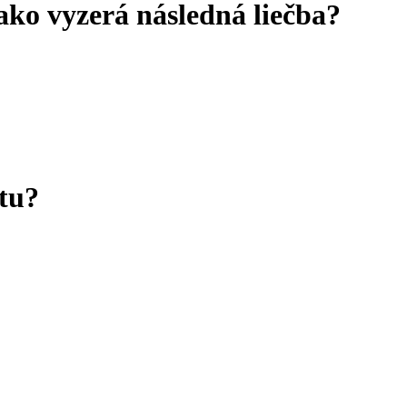
ako vyzerá následná liečba?
otu?