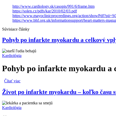
http://www.cardiology.sk/casopis/991/6/frame.htm
https://solen.cz/pdfs/kar/2010/02/03.pdf
https://www.mayoclinicproceedings.org/action/showPdf?pi
https://www.bhf.org.uk/informationsupport/heart-matters-mag
Súvisiace články
Pohyb po infarkte myokardu a celkový vply
Kardiológia
Pohyb po infarkte myokardu a ce
Čítať viac
o Pohyb po infarkte myokardu a celkový vplyv fyzickej akt
Život po infarkte myokardu – koľko času s
Kardiológia